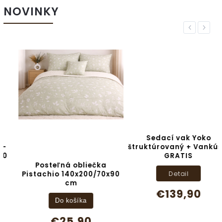
NOVINKY
Previous
Next
Sedací vak Yoko
štruktúrovaný + Vankúšik
GRATIS
Posteľná obliečka
Detail
Pistachio 140x200/70x90
cm
€139,90
Do košíka
€25,90