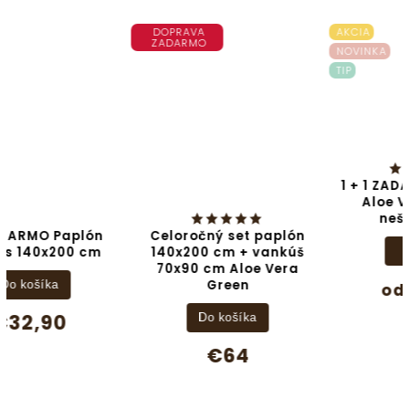
DOPRAVA
AKCIA
ZADARMO
NOVINKA
TIP
1 + 1 ZADARMO - Vankúš
Aloe Vera Green -
neštepovaný
Celoročný set paplón
Detail
140x200 cm + vankúš
70x90 cm Aloe Vera
€9,20
Green
od
Do košíka
€64