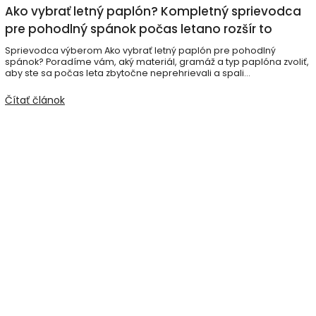
Ako vybrať letný paplón? Kompletný sprievodca
pre pohodlný spánok počas letano rozšír to
Sprievodca výberom Ako vybrať letný paplón pre pohodlný
spánok? Poradíme vám, aký materiál, gramáž a typ paplóna zvoliť,
aby ste sa počas leta zbytočne neprehrievali a spali...
Čítať článok