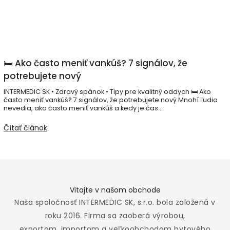
🛏️ Ako často meniť vankúš? 7 signálov, že
potrebujete nový
INTERMEDIC SK • Zdravý spánok • Tipy pre kvalitný oddych 🛏️ Ako
často meniť vankúš? 7 signálov, že potrebujete nový Mnohí ľudia
nevedia, ako často meniť vankúš a kedy je čas...
Čítať článok
Vitajte v našom obchode
Naša spoločnosť INTERMEDIC SK, s.r.o. bola založená v
roku 2016. Firma sa zaoberá výrobou,
exportom, importom a veľkoobchodom bytového