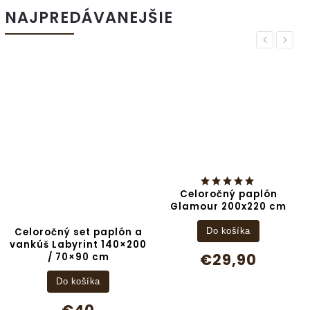
NAJPREDÁVANEJŠIE
Previous
Next
Celoročný paplón
Obliečka na vankúš
Glamour 200x220 cm
Lúčna Tráva 40x40cm
Do košíka
Do košíka
€29,90
€4