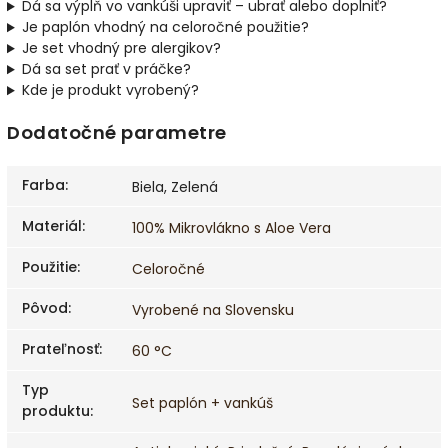
Dá sa výplň vo vankúši upraviť – ubrať alebo doplniť?
Je paplón vhodný na celoročné použitie?
Je set vhodný pre alergikov?
Dá sa set prať v práčke?
Kde je produkt vyrobený?
Dodatočné parametre
Farba
:
Biela, Zelená
Materiál
:
100% Mikrovlákno s Aloe Vera
Použitie
:
Celoročné
Pôvod
:
Vyrobené na Slovensku
Prateľnosť
:
60 °C
Typ
Set paplón + vankúš
produktu
: