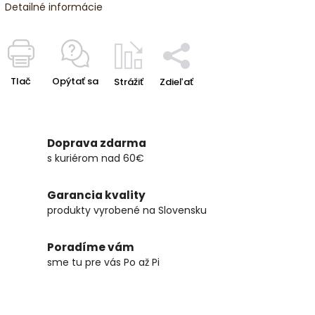
Detailné informácie
Tlač
Opýtať sa
Strážiť
Zdieľať
Doprava zdarma
s kuriérom nad 60€
Garancia kvality
produkty vyrobené na Slovensku
Poradíme vám
sme tu pre vás Po až Pi