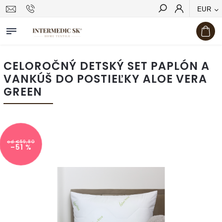
EUR
Hľadať
CELOROČNÝ DETSKÝ SET PAPLÓN A
VANKÚŠ DO POSTIEĽKY ALOE VERA
GREEN
od €59,80
–51 %