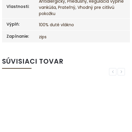
Antialergický
,
Priedušný
,
Regulácia výplne
Vlastnosti
:
vankúša
,
Prateľný
,
Vhodný pre citlivú
pokožku
Výplň
:
100% duté vlákno
Zapínanie
:
zips
SÚVISIACI TOVAR
Previous
Next