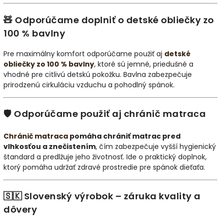
🧸 Odporúčame doplniť o detské obliečky zo
100 % bavlny
Pre maximálny komfort odporúčame použiť aj
detské
obliečky zo 100 % bavlny
, ktoré sú jemné, priedušné a
vhodné pre citlivú detskú pokožku. Bavlna zabezpečuje
prirodzenú cirkuláciu vzduchu a pohodlný spánok.
🛡️ Odporúčame použiť aj chránič matraca
Chránič matraca
pomáha chrániť matrac pred
vlhkosťou a znečistením
, čím zabezpečuje vyšší hygienický
štandard a predlžuje jeho životnosť. Ide o praktický doplnok,
ktorý pomáha udržať zdravé prostredie pre spánok dieťaťa.
🇸🇰 Slovenský výrobok – záruka kvality a
dôvery