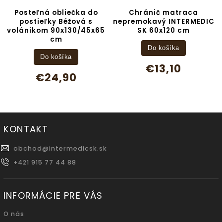
 do
Chránič matraca
Set do kočíka Béžová
 s
nepremokavý INTERMEDIC
volánikom/minky
45x65
SK 60x120 cm
krémová 100x75/40x
cm
Do košíka
Do košíka
€13,10
€24,90
KONTAKT
obchod
@
intermedicsk.sk
+421 915 77 44 88
INFORMÁCIE PRE VÁS
O nás