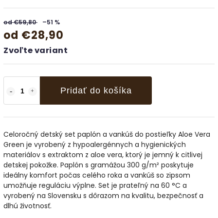
od €59,80
–51 %
od
€28,90
Zvoľte variant
Pridať do košíka
Celoročný detský set paplón a vankúš do postieľky Aloe Vera
Green je vyrobený z hypoalergénnych a hygienických
materiálov s extraktom z aloe vera, ktorý je jemný k citlivej
detskej pokožke. Paplón s gramážou 300 g/m² poskytuje
ideálny komfort počas celého roka a vankúš so zipsom
umožňuje reguláciu výplne. Set je prateľný na 60 °C a
vyrobený na Slovensku s dôrazom na kvalitu, bezpečnosť a
dlhú životnosť.