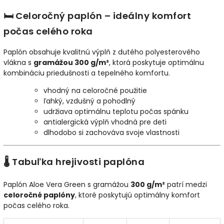
🛏️ Celoročný paplón – ideálny komfort
počas celého roka
Paplón obsahuje kvalitnú výplň z dutého polyesterového
vlákna s
gramážou 300 g/m²
, ktorá poskytuje optimálnu
kombináciu priedušnosti a tepelného komfortu.
vhodný na celoročné použitie
ľahký, vzdušný a pohodlný
udržiava optimálnu teplotu počas spánku
antialergická výplň vhodná pre deti
dlhodobo si zachováva svoje vlastnosti
🌡️ Tabuľka hrejivosti paplóna
Paplón Aloe Vera Green s gramážou
300 g/m²
patrí medzi
celoročné paplóny
, ktoré poskytujú optimálny komfort
počas celého roka.