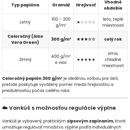
Vhodné
Typ paplóna
Gramáž
Hrejivosť
obdobie
100 – 200
leto, teplé
Letný
★☆☆☆☆
g/m²
miestnosti
Celoročný (Aloe
300 g/m²
★★★☆☆
celý rok
Vera Green)
zima,
400 g/m²
Zimný
★★★★★
chladné
a viac
miestnosti
Celoročný paplón 300 g/m²
je ideálnou voľbou pre deti,
pretože poskytuje vyvážený pomer medzi hrejivosťou a
priedušnosťou počas celého roka.
☁️ Vankúš s možnosťou regulácie výplne
Vankúš je vybavený praktickým
zipsovým zapínaním
, ktoré
umožňuje regulovať množstvo výplne podľa individuálnych