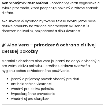
ochrannými vlastnosťami
. Pomáha vytvárať hygienické a
svieže prostredie, ktoré podporuje pokojný a zdravý spánok
dieťaťa.
Ako slovenský výrobca bytového textilu navrhujeme naše
detské produkty na základe dlhoročných skúseností s
dôrazom na kvalitu, bezpečnosť a dlhú životnosť.
🌿 Aloe Vera – prirodzená ochrana citlivej
detskej pokožky
Materiál s obsahom aloe vera je jemný na dotyk a vhodný aj
pre veľmi citlivú pokožku. Pomáha udržiavať sviežosť a
hygienu počas každodenného používania.
jemný a príjemný povrch vhodný pre deti
antibakteriálne vlastnosti
vhodný pre citlivú pokožku
hypoalergénne prevedenie
vhodný aj pre alergikov