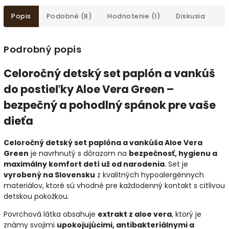
Popis
Podobné (8)
Hodnotenie (1)
Diskusia
Podrobný popis
Celoročný detský set paplón a vankúš
do postieľky Aloe Vera Green –
bezpečný a pohodlný spánok pre vaše
dieťa
Celoročný detský set paplóna a vankúša Aloe Vera
Green
je navrhnutý s dôrazom na
bezpečnosť, hygienu a
maximálny komfort detí už od narodenia
. Set je
vyrobený na Slovensku
z kvalitných hypoalergénnych
materiálov, ktoré sú vhodné pre každodenný kontakt s citlivou
detskou pokožkou.
Povrchová látka obsahuje
extrakt z aloe vera
, ktorý je
známy svojimi
upokojujúcimi, antibakteriálnymi a