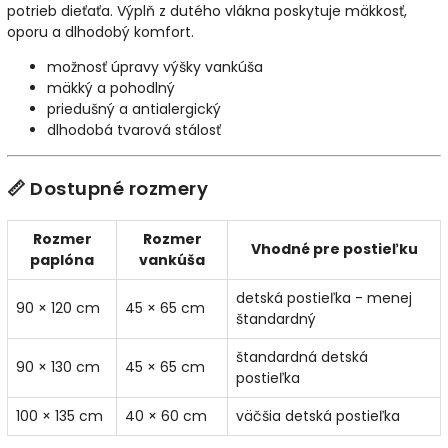
potrieb dieťaťa. Výplň z dutého vlákna poskytuje mäkkosť,
oporu a dlhodobý komfort.
možnosť úpravy výšky vankúša
mäkký a pohodlný
priedušný a antialergický
dlhodobá tvarová stálosť
📏 Dostupné rozmery
Rozmer
Rozmer
Vhodné pre postieľku
paplóna
vankúša
detská postieľka - menej
90 × 120 cm
45 × 65 cm
štandardný
štandardná detská
90 × 130 cm
45 × 65 cm
postieľka
100 × 135 cm
40 × 60 cm
väčšia detská postieľka