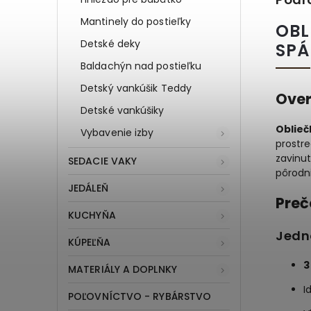
Mantinely do postieľky
OBL
Detské deky
SPÁ
Baldachýn nad postieľku
Detský vankúšik Teddy
Over
Detské vankúšiky
Oblieč
Vybavenie izby
prostre
zavinu
SEDACIE VAKY
pôrodn
JEDÁLEŇ
Preč
KUCHYŇA
Jedn
KÚPEĽŇA
3
MATERIÁLY A DOPLNKY
I
POĽOVNÍCTVO - RYBÁRSTVO