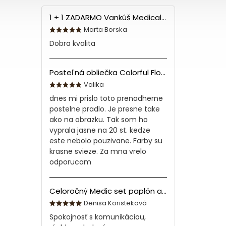
1 + 1 ZADARMO Vankúš Medical 70x90 cm
Marta Borska
Dobra kvalita
Posteľná obliečka Colorful Flowers Modrá 140x200/70x90 cm
Valika
dnes mi prislo toto prenadherne
postelne pradlo. Je presne take
ako na obrazku. Tak som ho
vyprala jasne na 20 st. kedze
este nebolo pouzivane. Farby su
krasne svieze. Za mna vrelo
odporucam
Celoročný Medic set paplón a vankúš z bavlny
Denisa Koristeková
Spokojnosť s komunikáciou,