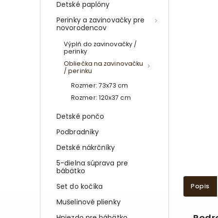
Detské paplóny
Perinky a zavinovačky pre
novorodencov
Výplň do zavinovačky /
perinky
Obliečka na zavinovačku
/ perinku
Rozmer: 73x73 cm
Rozmer: 120x37 cm
Detské pončo
Podbradníky
Detské nákrčníky
5-dielna súprava pre
bábätko
Set do kočíka
Popis
Mušelinové plienky
Podr
Hniezdo pre bábätko