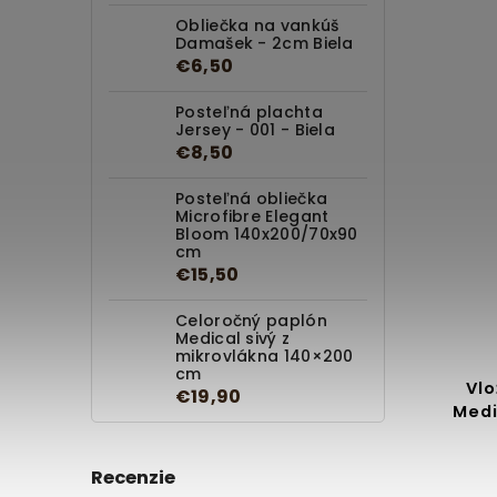
Obliečka na vankúš
Damašek - 2cm Biela
€6,50
Posteľná plachta
Jersey - 001 - Biela
€8,50
Posteľná obliečka
Microfibre Elegant
Bloom 140x200/70x90
cm
€15,50
Celoročný paplón
Medical sivý z
mikrovlákna 140×200
cm
Vlo
€19,90
Medi
Recenzie