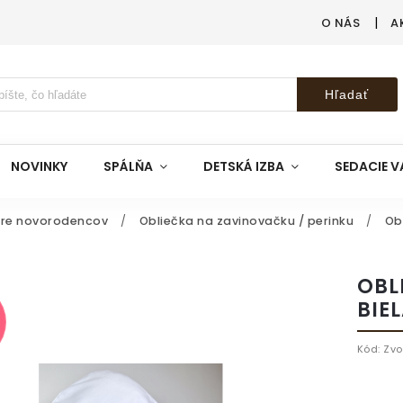
O NÁS
A
Hľadať
NOVINKY
SPÁLŇA
DETSKÁ IZBA
SEDACIE V
pre novorodencov
/
Obliečka na zavinovačku / perinku
/
Ob
OBL
BIE
Kód:
Zvo