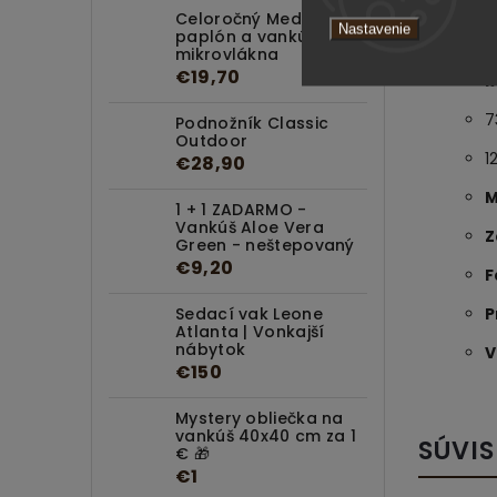
Celoročný Medical set
Nastavenie
paplón a vankúš z
T
mikrovlákna
€19,70
R
7
Podnožník Classic
Outdoor
1
€28,90
M
1 + 1 ZADARMO -
Vankúš Aloe Vera
Z
Green - neštepovaný
€9,20
F
P
Sedací vak Leone
Atlanta | Vonkajší
nábytok
V
€150
Mystery obliečka na
vankúš 40x40 cm za 1
SÚVIS
€ 🎁
€1