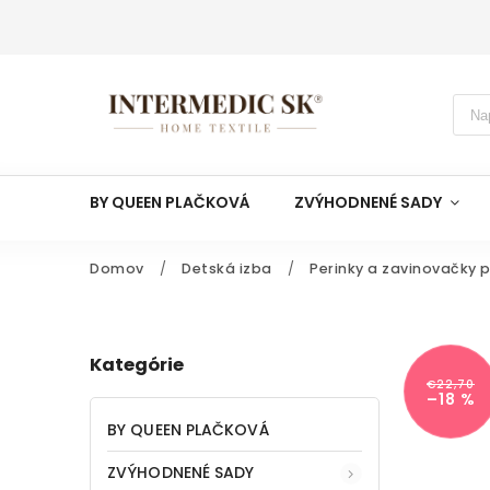
BY QUEEN PLAČKOVÁ
ZVÝHODNENÉ SADY
Domov
/
Detská izba
/
Perinky a zavinovačky 
Kategórie
€22,70
–18 %
BY QUEEN PLAČKOVÁ
ZVÝHODNENÉ SADY