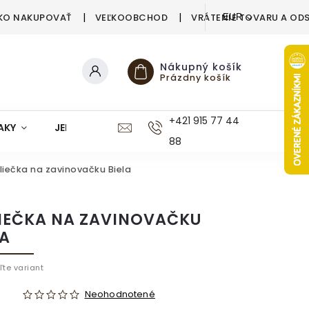
KO NAKUPOVAŤ
VEĽKOOBCHOD
VRÁTENIE TOVARU A OD
EUR
Nákupný košík
Prázdny košík
+421 915 77 44
AKY
JEDÁLEŇ
KUCHYŇA
KÚPEĽŇA
M
88
liečka na zavinovačku Biela
IEČKA NA ZAVINOVAČKU
LA
ľte variant
Neohodnotené