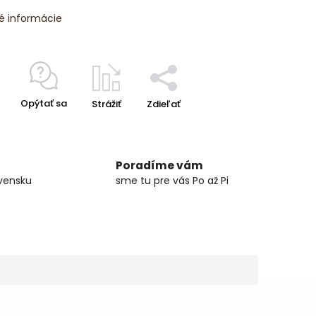
é informácie
Opýtať sa
Strážiť
Zdieľať
Poradíme vám
vensku
sme tu pre vás Po až Pi