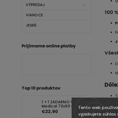
V
VÝPREDAJ
100 
VIANOCE
P
JESEŇ
P
J
Prijímame online platby
Všes
D
I
Dôle
Top 10 produktov
T
1 + 1 ZADARMO Vankúš
V
Medical 70x90 cm
Tento web používa
€22,90
vyjadrujete súhlas 
Tech