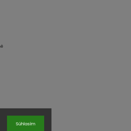
né
do zavinovačky
Súhlasím