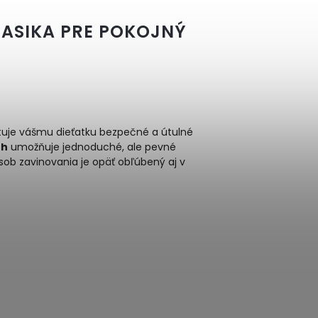
LASIKA PRE POKOJNÝ
tuje vášmu dieťatku bezpečné a útulné
úh
umožňuje jednoduché, ale pevné
ob zavinovania je opäť obľúbený aj v