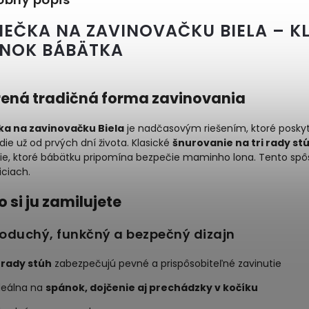
IEČKA NA ZAVINOVAČKU BIELA – K
NOK BÁBÄTKA
ená tradičná forma zavinovania
ka na zavinovačku Biela
je nadčasovým riešením, ktoré posky
die už od prvých dní života. Klasické
šnurovanie na tri rady st
tie, ktoré bábätku pripomína bezpečie maminho lona. Tento spôs
iciach.
o si ju zamilujete
oduchý, funkčný a bezpečný dizajn
 rady stúh
zabezpečujú pevné a prispôsobiteľné zavinutie
deálna na
spánok, dojčenie aj prechádzky v kočíku