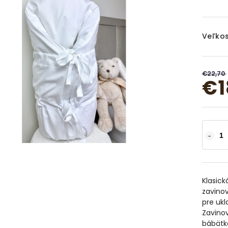
Veľkos
€22,70
€1
Klasick
zavino
pre ukl
Zavinov
bábätko