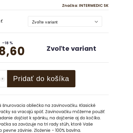
Značka:
INTERMEDIC SK
ť
–18 %
8,60
Zvoľte variant
Pridať do košíka
á šnurovacia obliečka na zavinovačku. Klasické
vačky sa vracajú späť. Zavinovačku môžeme použiť
adanie dojčiat k spánku, na dojčenie aj do kočíka.
ačka sa zaväzuje na tri rady stúh, ktoré Vaše
 pevne závinie. Zloženie - 100% bavlna.