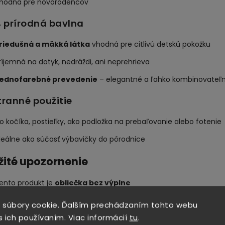
hodná pre novorodencov
% prírodná bavlna
riedušná a mäkká látka
vhodná pre citlivú detskú pokožku
ríjemná na dotyk, nedráždi, ani neprehrieva
ednofarebné prevedenie
– elegantné a ľahko kombinovateľ
tranné použitie
o kočíka, postieľky, ako podložka na prebaľovanie alebo fotenie
deálne ako súčasť výbavičky do pôrodnice
žité upozornenie
ento produkt je
obliečka bez výplne
ložku do zavinovačky je potrebné dokúpiť samostatne -
vložky 
 súbory cookie. Ďalším prechádzaním tohto webu
s ich používaním. Viac informácií
tu
.
nické parametre