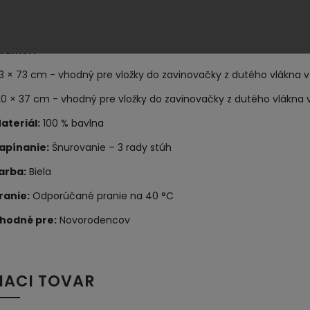
yp produktu:
Obliečka na zavinovačku (bez výplne)
ozmer:
3 × 73 cm - vhodný pre vložky do zavinovačky z dutého vlákna
20 × 37 cm - vhodný pre vložky do zavinovačky z dutého vlákna
ateriál:
100 % bavlna
apínanie:
Šnurovanie – 3 rady stúh
arba:
Biela
ranie:
Odporúčané pranie na 40 °C
hodné pre:
Novorodencov
IACI TOVAR