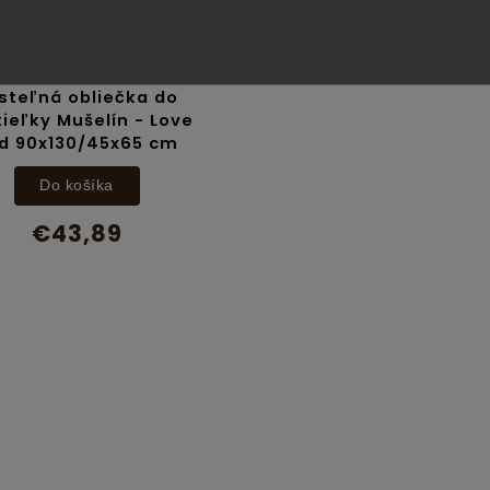
steľná obliečka do
ieľky Mušelín - Love
d 90x130/45x65 cm
Do košíka
€43,89