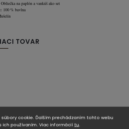
Obliečka na paplón a vankúš ako set
:
100 % bavlna
ušelín
IACI TOVAR
 súbory cookie. Ďalším prechádzaním tohto webu
s ich používaním. Viac informácií
tu
.