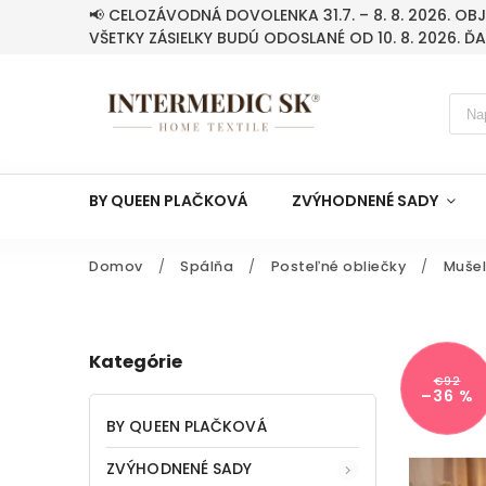
📢 CELOZÁVODNÁ DOVOLENKA 31.7. – 8. 8. 2026. O
VŠETKY ZÁSIELKY BUDÚ ODOSLANÉ OD 10. 8. 2026. Ď
BY QUEEN PLAČKOVÁ
ZVÝHODNENÉ SADY
Domov
/
Spálňa
/
Posteľné obliečky
/
Mušel
Kategórie
€92
–36 %
BY QUEEN PLAČKOVÁ
ZVÝHODNENÉ SADY