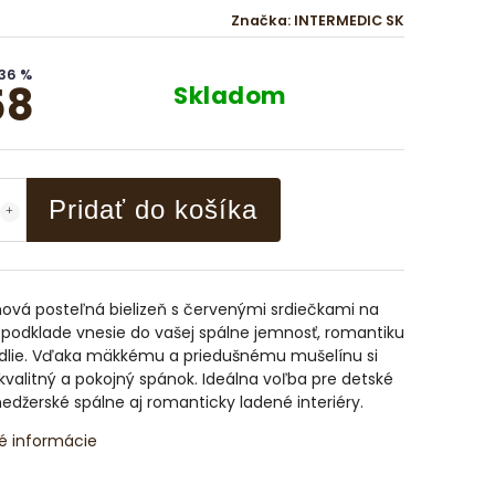
Značka:
INTERMEDIC SK
36 %
58
Skladom
Pridať do košíka
ová posteľná bielizeň s červenými srdiečkami na
podklade vnesie do vašej spálne jemnosť, romantiku
dlie. Vďaka mäkkému a priedušnému mušelínu si
 kvalitný a pokojný spánok. Ideálna voľba pre detské
ínedžerské spálne aj romanticky ladené interiéry.
é informácie