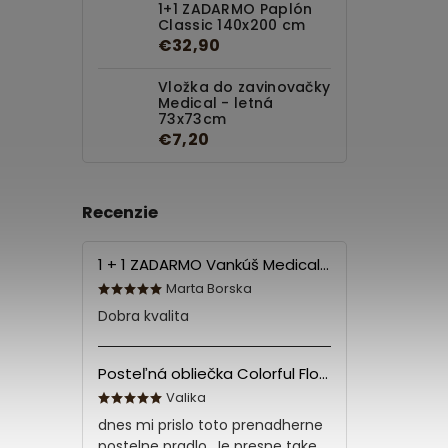
1+1 ZADARMO Paplón
Classic 140x200 cm
€32,90
Vložka do zavinovačky
Medical - letná
73x73cm
€7,20
Recenzie
1 + 1 ZADARMO Vankúš Medical 70x90 cm
Marta Borska
Dobra kvalita
Posteľná obliečka Colorful Flowers Modrá 140x200/70x90 cm
Valika
dnes mi prislo toto prenadherne
postelne pradlo. Je presne take