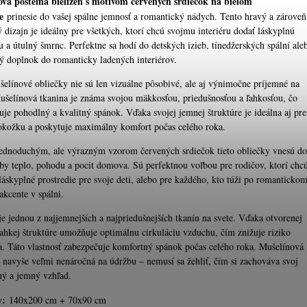
vá posteľná bielizeň s motívom červených srdiečok na bielom
e
prinesie do vašej spálne jemnosť a romantický nádych. Tento hravý a zároveň
 dizajn je ideálny pre všetkých, ktorí chcú svojmu interiéru dodať láskyplnú
u a útulný šmrnc. Perfektne sa hodí do detských izieb, tínedžerských spální ale
ý doplnok do romanticky ladených interiérov.
šelínové obliečky nie sú len vizuálne pôsobivé, ale aj výnimočne príjemné na
ušelínová tkanina je známa svojou mäkkosťou, priedušnosťou a ľahkosťou, čo
uje pohodlný a kvalitný spánok. Vďaka svojej jemnej štruktúre je ideálna aj pre
pokožku a poskytuje maximálny komfort počas celého roka.
ednoduchým, ale výrazným vzorom červených srdiečok tieto obliečky vnesú do
zby teplo, pohodu a pocit domova. Sú perfektnou voľbou pre rodičov, ktorí chc
láskyplné prostredie pre svoje deti, alebo pre každého, kto túži po romantickom
akcente v spálni.
je jednou z najjemnejších a najpriedušnejších tkanín na svete. Vďaka otvorenej
ľahkej štruktúre umožňuje optimálnu cirkuláciu vzduchu, čím znižuje riziko
ia. Táto vlastnosť zabezpečuje komfortný spánok počas celého roka. Mušelínová
e navyše veľmi nenáročná na údržbu – nemusí sa žehliť, čím si zachováva svoj
ný a jemný vzhľad.
y:
140x200 cm + 70x90 cm