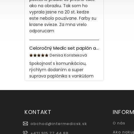
ako na obrazku. Tak som ho
vyprala jasne na 20 st. kedze
este nebolo pouzivane. Farby su
krasne svieze. Za mna vrelo
odporucam
Celoročný Medic set paplón a vankúš z bavlny
Denisa Koristeková
Spokojnosť s komunikáciou,
rýchlym dodaním a super
suprava paplónika s vankúšom
KONTAKT
INFORM
O nás
obchod
@
intermedicsk.sk
Ako naku
+421 915 77 44 88