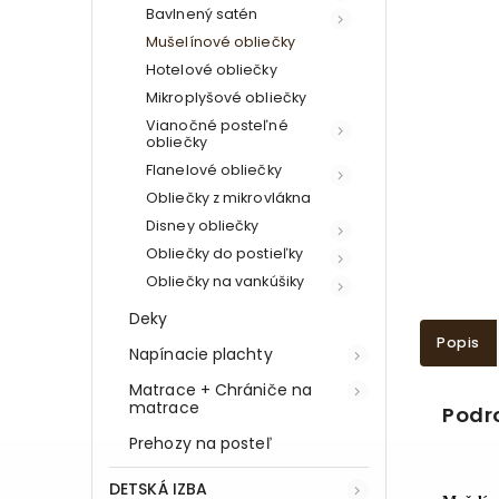
Bavlnený satén
Mušelínové obliečky
Hotelové obliečky
Mikroplyšové obliečky
Vianočné posteľné
obliečky
Flanelové obliečky
Obliečky z mikrovlákna
Disney obliečky
Obliečky do postieľky
Obliečky na vankúšiky
Deky
Popis
Napínacie plachty
Matrace + Chrániče na
matrace
Podr
Prehozy na posteľ
DETSKÁ IZBA