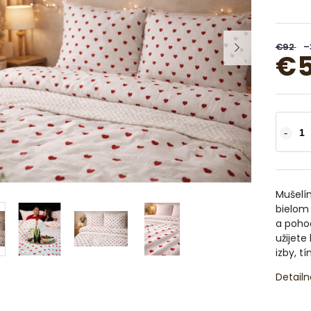
€92
–
€
Mušelín
bielom 
a poho
užijete
izby, t
Detailn