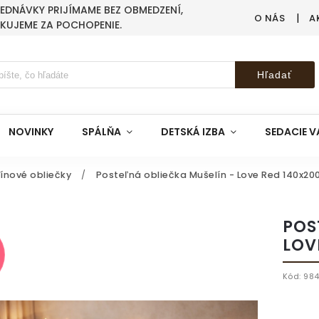
BJEDNÁVKY PRIJÍMAME BEZ OBMEDZENÍ,
O NÁS
A
AKUJEME ZA POCHOPENIE.
Hľadať
NOVINKY
SPÁLŇA
DETSKÁ IZBA
SEDACIE V
ínové obliečky
/
Posteľná obliečka Mušelín - Love Red 140x2
POS
LOV
Kód:
984