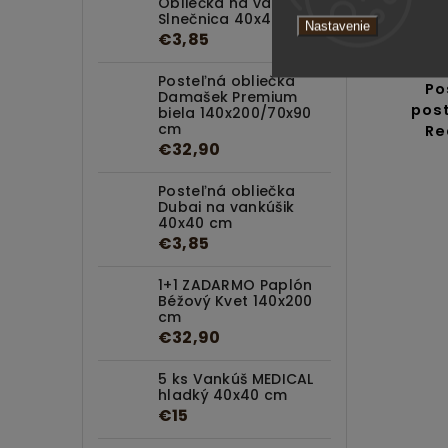
Obliečka na vankúš
Slnečnica 40x40 cm
Nastavenie
€3,85
Posteľná obliečka
Po
Damašek Premium
post
biela 140x200/70x90
cm
Re
€32,90
Posteľná obliečka
Dubai na vankúšik
40x40 cm
€3,85
1+1 ZADARMO Paplón
Béžový Kvet 140x200
cm
€32,90
5 ks Vankúš MEDICAL
hladký 40x40 cm
€15