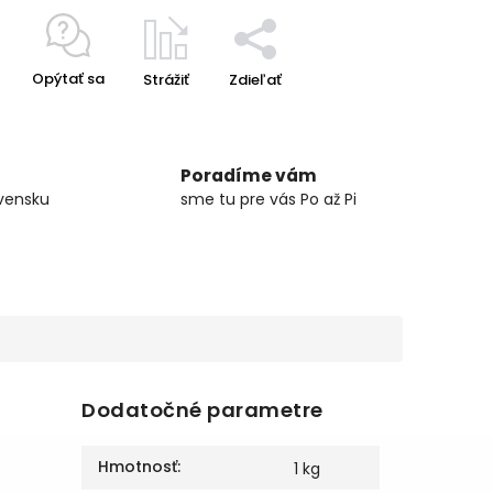
Opýtať sa
Strážiť
Zdieľať
Poradíme vám
vensku
sme tu pre vás Po až Pi
Dodatočné parametre
Hmotnosť
:
1 kg