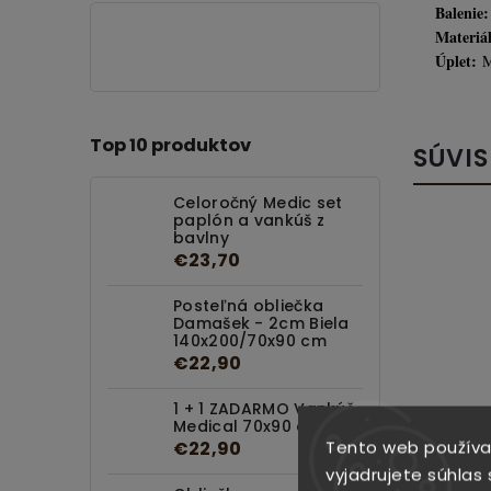
Balenie:
Materiál
Úplet:
M
Top 10 produktov
SÚVIS
Celoročný Medic set
paplón a vankúš z
bavlny
€23,70
Posteľná obliečka
Damašek - 2cm Biela
140x200/70x90 cm
€22,90
1 + 1 ZADARMO Vankúš
Medical 70x90 cm
Tento web používa
€22,90
vyjadrujete súhlas 