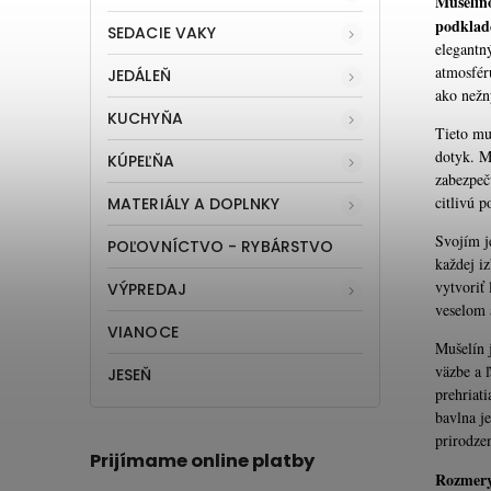
Mušelíno
podklad
SEDACIE VAKY
elegantný
atmosfér
JEDÁLEŇ
ako nežn
KUCHYŇA
Tieto mu
dotyk. M
KÚPEĽŇA
zabezpeč
citlivú 
MATERIÁLY A DOPLNKY
Svojím j
POĽOVNÍCTVO - RYBÁRSTVO
každej i
vytvoriť 
VÝPREDAJ
veselom 
VIANOCE
Mušelín 
väzbe a 
JESEŇ
prehriat
bavlna j
prirodze
Prijímame online platby
Rozmer