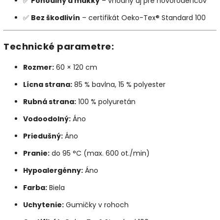
✅
Pohodlný a mäkký
– vhodný aj pre novorodencov
✅
Bez škodlivín
– certifikát Oeko-Tex® Standard 100
Technické parametre:
Rozmer:
60 × 120 cm
Lícna strana:
85 % bavlna, 15 % polyester
Rubná strana:
100 % polyuretán
Vodoodolný:
Áno
Priedušný:
Áno
Pranie:
do 95 °C (max. 600 ot./min)
Hypoalergénny:
Áno
Farba:
Biela
Uchytenie:
Gumičky v rohoch