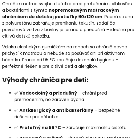
Chráňte matrac svojho dieťatka pred pretečením, vlhkosťou
a baktériami s týmto
nepremokavým matracovým
chráničom do detskej postieľky 60x120 cm
. Rubná strana
z polyuretánu zabraňuje prenikaniu tekutín, zatiaľ čo
povrchová vrstva z bavlny je jemná a priedušná – ideálna pre
citlivú detskú pokožku.
Vďaka elastickým gumičkám na rohoch sa chránič pevne
prichytí k matracu a nebude sa posúvať ani pri aktívnom
bábätku. Pranie pri 95 °C zaručuje dokonalú hygienu –
perfektné riešenie pre citlivé deti a alergikov.
Výhody chrániča pre deti:
✅
Vodoodolný a priedušný
– chráni pred
premočením, no zároveň dýcha
✅
Antialergický a antibakteriálny
– bezpečné
riešenie pre bábätká
✅
Prateľný na 95 °C
– zaručuje maximálnu čistotu