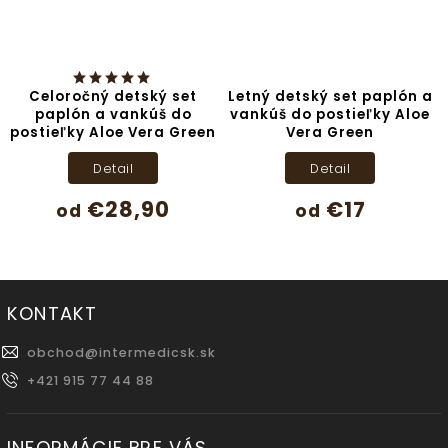
Celoročný detský set
Letný detský set paplón a
paplón a vankúš do
vankúš do postieľky Aloe
postieľky Aloe Vera Green
Vera Green
Detail
Detail
€28,90
€17
od
od
KONTAKT
obchod
@
intermedicsk.sk
+421 915 77 44 88
INFORMÁCIE PRE VÁS