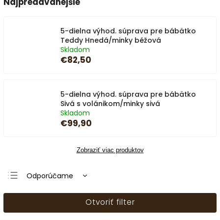
Najpredávanejšie
5-dielna výhod. súprava pre bábätko
Teddy Hnedá/minky béžová
Skladom
€82,50
5-dielna výhod. súprava pre bábätko
Sivá s volánikom/minky sivá
Skladom
€99,90
Zobraziť viac produktov
Odporúčame
Najlacnejšie
Otvoriť filter
Najdrahšie