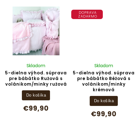
DOPRAVA
ZADARMO
Skladom
Skladom
5-dielna výhod. súprava
5-dielna výhod. súprava
pre bábätko Ružová s
pre bábätko Béžová s
volánikom/minky ružová
volánikom/minky
krémová
Do košíka
Do košíka
€99,90
€99,90