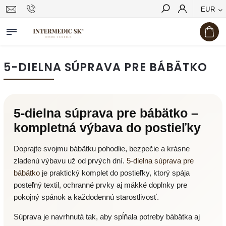
EUR
Hľadať
5-DIELNA SÚPRAVA PRE BÁBÄTKO
5-dielna súprava pre bábätko –
kompletná výbava do postieľky
Doprajte svojmu bábätku pohodlie, bezpečie a krásne
zladenú výbavu už od prvých dní.
5-dielna súprava pre
bábätko
je praktický komplet do postieľky, ktorý spája
posteľný textil, ochranné prvky aj mäkké doplnky pre
pokojný spánok a každodennú starostlivosť.
Súprava je navrhnutá tak, aby spĺňala potreby bábätka aj