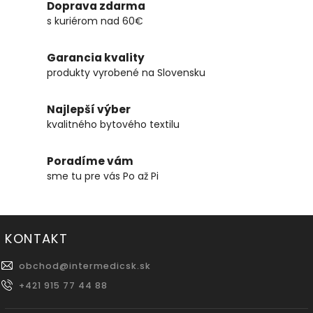
Doprava zdarma
s kuriérom nad 60€
Garancia kvality
produkty vyrobené na Slovensku
Najlepší výber
kvalitného bytového textilu
Poradíme vám
sme tu pre vás Po až Pi
KONTAKT
obchod
@
intermedicsk.sk
+421 915 77 44 88