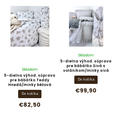
Najpredávanejšie
Abecedne
Skladom
5-dielna výhod. súprava
pre bábätko Sivá s
Skladom
volánikom/minky sivá
5-dielna výhod. súprava
pre bábätko Teddy
Do košíka
Hnedá/minky béžová
€99,90
Do košíka
€82,50