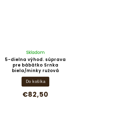
Skladom
5-dielna výhod. súprava
pre bábätko Srnka
biela/minky ružová
Do košíka
€82,50