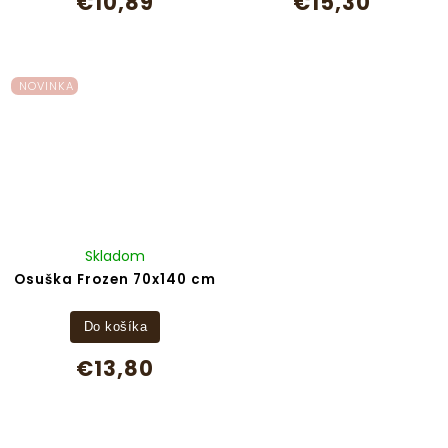
€10,89
€15,30
NOVINKA
Skladom
Osuška Frozen 70x140 cm
Do košíka
€13,80