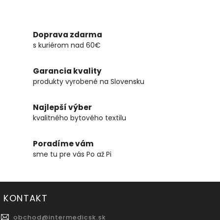
Doprava zdarma
s kuriérom nad 60€
Garancia kvality
produkty vyrobené na Slovensku
Najlepší výber
kvalitného bytového textilu
Poradíme vám
sme tu pre vás Po až Pi
KONTAKT
obchod
@
intermedicsk.sk