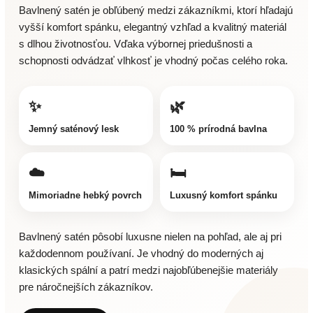
Bavlnený satén je obľúbený medzi zákazníkmi, ktorí hľadajú
vyšší komfort spánku, elegantný vzhľad a kvalitný materiál
s dlhou životnosťou. Vďaka výbornej priedušnosti a
schopnosti odvádzať vlhkosť je vhodný počas celého roka.
✨
🌿
Jemný saténový lesk
100 % prírodná bavlna
☁️
🛏️
Mimoriadne hebký povrch
Luxusný komfort spánku
Bavlnený satén pôsobí luxusne nielen na pohľad, ale aj pri
každodennom používaní. Je vhodný do moderných aj
klasických spální a patrí medzi najobľúbenejšie materiály
pre náročnejších zákazníkov.