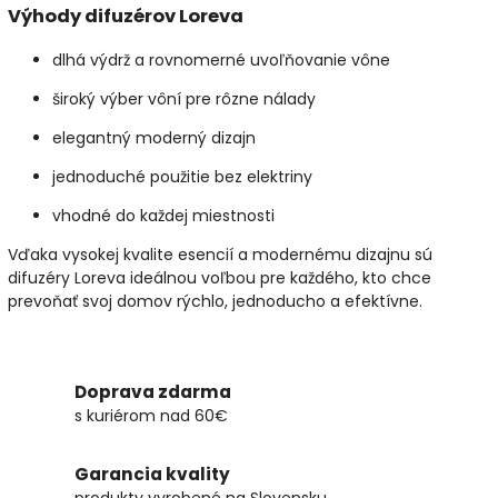
Výhody difuzérov Loreva
dlhá výdrž a rovnomerné uvoľňovanie vône
široký výber vôní pre rôzne nálady
elegantný moderný dizajn
jednoduché použitie bez elektriny
vhodné do každej miestnosti
Vďaka vysokej kvalite esencií a modernému dizajnu sú
difuzéry Loreva ideálnou voľbou pre každého, kto chce
prevoňať svoj domov rýchlo, jednoducho a efektívne.
Doprava zdarma
s kuriérom nad 60€
Garancia kvality
produkty vyrobené na Slovensku