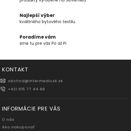
Najlepší výber
kvalitného bytového textilu
Poradíme vám
sme tu pre vás Po až Pi
KONTAKT
obchod
@
intermedicsk.sk
+421 915 77 44 88
INFORMÁCIE PRE VÁS
O nás
Ako nakupovať