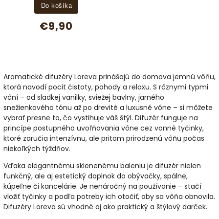
Do košíka
€9,90
Aromatické difuzéry Loreva prinášajú do domova jemnú vôňu,
ktorá navodí pocit čistoty, pohody a relaxu. S rôznymi typmi
vôní – od sladkej vanilky, sviežej bavlny, jarného
snežienkového tónu až po drevité a luxusné vône – si môžete
vybrať presne to, čo vystihuje váš štýl. Difuzér funguje na
princípe postupného uvoľňovania vône cez vonné tyčinky,
ktoré zaručia intenzívnu, ale pritom prirodzenú vôňu počas
niekoľkých týždňov.
Vďaka elegantnému sklenenému baleniu je difuzér nielen
funkčný, ale aj estetický doplnok do obývačky, spálne,
kúpeľne či kancelárie. Je nenáročný na používanie – stačí
vložiť tyčinky a podľa potreby ich otočiť, aby sa vôňa obnovila.
Difuzéry Loreva sú vhodné aj ako praktický a štýlový darček.