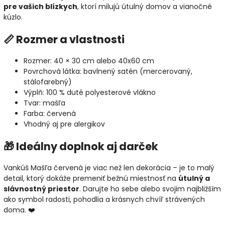
pre vašich blízkych
, ktorí milujú útulný domov a vianočné
kúzlo.
📏 Rozmer a vlastnosti
Rozmer: 40 × 30 cm alebo 40x60 cm
Povrchová látka: bavlnený satén (mercerovaný,
stálofarebný)
Výplň: 100 % duté polyesterové vlákno
Tvar: mašľa
Farba: červená
Vhodný aj pre alergikov
🎁 Ideálny doplnok aj darček
Vankúš Mašľa červená je viac než len dekorácia – je to malý
detail, ktorý dokáže premeniť bežnú miestnosť na
útulný a
slávnostný priestor
. Darujte ho sebe alebo svojim najbližším
ako symbol radosti, pohodlia a krásnych chvíľ strávených
doma. ❤️