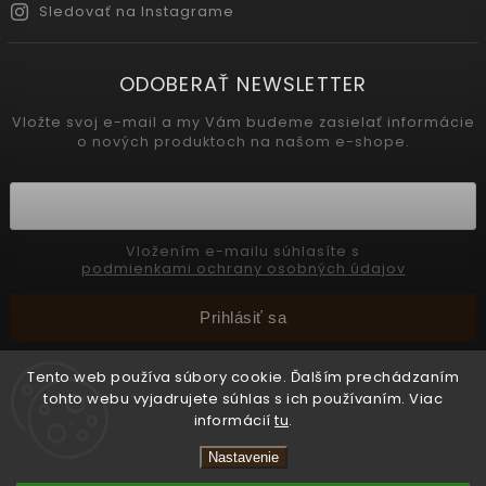
Sledovať na Instagrame
ODOBERAŤ NEWSLETTER
Vložte svoj e-mail a my Vám budeme zasielať informácie
o nových produktoch na našom e-shope.
Vložením e-mailu súhlasíte s
podmienkami ochrany osobných údajov
Prihlásiť sa
Tento web používa súbory cookie. Ďalším prechádzaním
tohto webu vyjadrujete súhlas s ich používaním. Viac
Copyright 2026
INTERMEDIC SK
. Všetky práva vyhradené.
informácií
tu
.
Upraviť nastavenie cookies
Nastavenie
Vytvořil
Shoptet