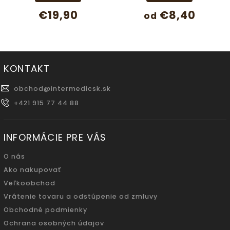
€19,90
€8,40
od
KONTAKT
obchod
@
intermedicsk.sk
+421 915 77 44 88
INFORMÁCIE PRE VÁS
O nás
Ako nakupovať
Veľkoobchod
Vrátenie tovaru a odstúpenie od zmluvy
Obchodné podmienky
Ochrana osobných údajov