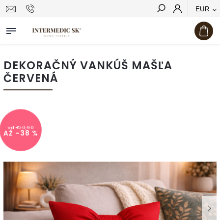
EUR
Hľadať
DEKORAČNÝ VANKÚŠ MAŠĽA
ČERVENÁ
od €10,90
AŽ –38 %