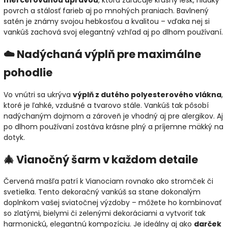
povrch a stálosť farieb aj po mnohých praniach. Bavlnený
satén je známy svojou hebkosťou a kvalitou – vďaka nej si
vankúš zachová svoj elegantný vzhľad aj po dlhom používaní.
☁️ Nadýchaná výplň pre maximálne
pohodlie
Vo vnútri sa ukrýva
výplň z dutého polyesterového vlákna
,
ktoré je ľahké, vzdušné a tvarovo stále. Vankúš tak pôsobí
nadýchaným dojmom a zároveň je vhodný aj pre alergikov. Aj
po dlhom používaní zostáva krásne plný a príjemne mäkký na
dotyk.
🎄 Vianočný šarm v každom detaile
Červená mašľa patrí k Vianociam rovnako ako stromček či
svetielka. Tento dekoračný vankúš sa stane dokonalým
doplnkom vašej sviatočnej výzdoby – môžete ho kombinovať
so zlatými, bielymi či zelenými dekoráciami a vytvoriť tak
harmonickú, elegantnú kompozíciu. Je ideálny aj ako
darček