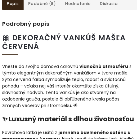
Popis
Podobné (8)
Hodnotenie
Diskusia
Podrobný popis
🎀 DEKORAČNÝ VANKÚŠ MAŠĽA
ČERVENÁ
Vneste do svojho domova čarovnú
vianočnú atmosféru
s
týmto elegantným dekoračným vankúšom v tvare mašle.
Sýta červená farba symbolizuje teplo, radosť a sviatočnú
pohodu – vďaka nej váš interiér okamžite získa útulný,
slávnostný nádych. Tento vankúš je ako stvorený na
ozdobenie gauča, postele či obľúbeného kresla počas
zimných večerov pri stromčeku. 🌟
✨ Luxusný materiál s dlhou životnosťou
Povrchová látka je ušitá z
jemného bavlneného saténu s
mercerovanou úpravou
, ktorá zaručuje krásny lesk, hladký