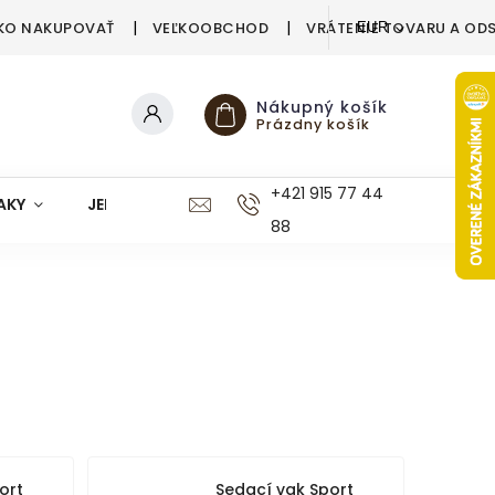
KO NAKUPOVAŤ
VEĽKOOBCHOD
VRÁTENIE TOVARU A OD
EUR
Nákupný košík
Prázdny košík
+421 915 77 44
AKY
JEDÁLEŇ
KUCHYŇA
KÚPEĽŇA
M
88
ort
Sedací vak Sport