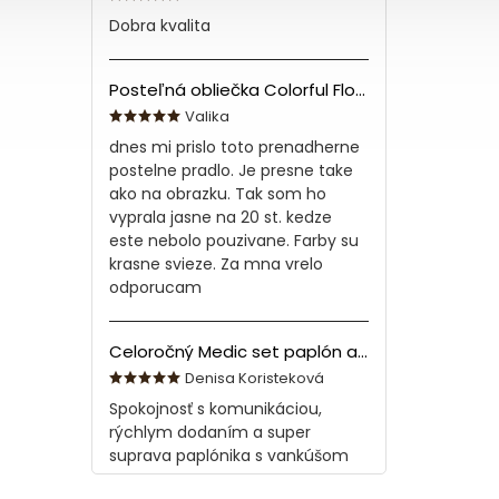
Dobra kvalita
Posteľná obliečka Colorful Flowers Modrá 140x200/70x90 cm
Valika
dnes mi prislo toto prenadherne
postelne pradlo. Je presne take
ako na obrazku. Tak som ho
vyprala jasne na 20 st. kedze
este nebolo pouzivane. Farby su
krasne svieze. Za mna vrelo
odporucam
Celoročný Medic set paplón a vankúš z bavlny
Denisa Koristeková
Spokojnosť s komunikáciou,
rýchlym dodaním a super
suprava paplónika s vankúšom