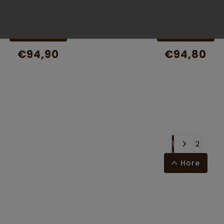
ací vak INTERMEDIC SK
INTERMEDIC Sedací 
is Ball, Ekokoža, 400l
Lopta farebná, ekok
Detail
Do košíka
€94,90
€94,80
1
2
Hore