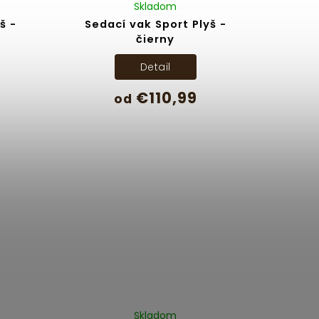
Skladom
š -
Sedací vak Sport Plyš -
čierny
Detail
€110,99
od
Skladom