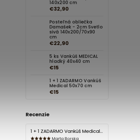
140x200 cm
€32,90
Posteľná obliečka
Damašek - 2cm Svetlo
sivá 140x200/70x90
cm
€22,90
5 ks Vankúš MEDICAL
hladký 40x40 cm
€15
1 + 1 ZADARMO Vankúš
Medical 50x70 cm
€15
Recenzie
1 + 1 ZADARMO Vankúš Medical 70x90 cm
Marta Borska