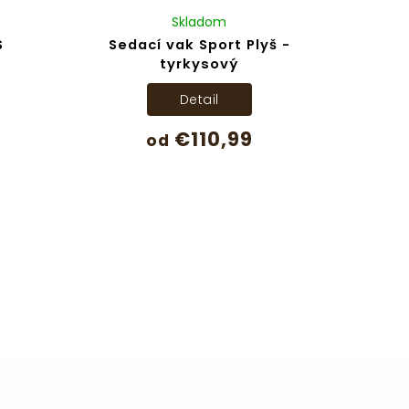
Skladom
S
Sedací vak Sport Plyš -
tyrkysový
Detail
€110,99
od