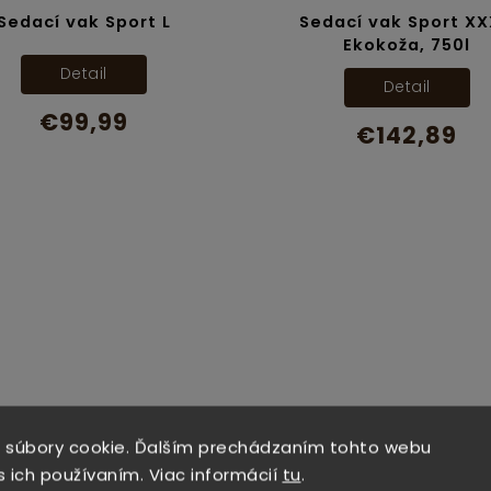
Sedací vak Sport L
Sedací vak Sport XX
Ekokoža, 750l
Detail
Detail
€99,99
€142,89
 súbory cookie. Ďalším prechádzaním tohto webu
Skladom
Skladom
s ich používaním. Viac informácií
tu
.