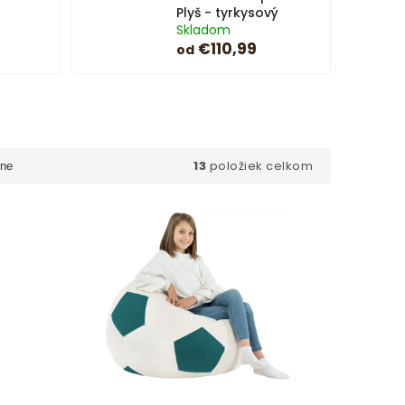
Plyš - tyrkysový
Skladom
€110,99
od
13
položiek celkom
ne