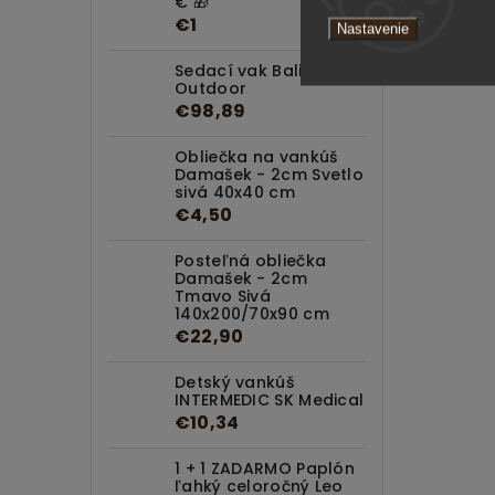
€ 🎁
Sed
€1
Ten
Nastavenie
Sedací vak Bali
Outdoor
€98,89
Obliečka na vankúš
Damašek - 2cm Svetlo
sivá 40x40 cm
€4,50
Posteľná obliečka
Damašek - 2cm
Tmavo Sivá
140x200/70x90 cm
€22,90
Detský vankúš
INTERMEDIC SK Medical
€10,34
1 + 1 ZADARMO Paplón
ľahký celoročný Leo