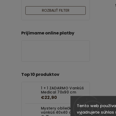
ROZBALIŤ FILTER
Prijímame online platby
Top 10 produktov
1 + 1 ZADARMO Vankúš
Medical 70x90 cm
€22,90
Tento web používa
Mystery obliečka na
vyjadrujete súhlas 
vankúš 40x40 cm za 1