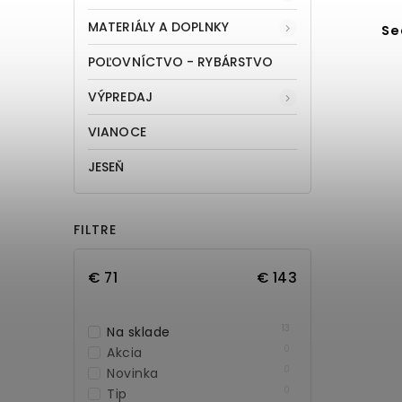
MATERIÁLY A DOPLNKY
Se
POĽOVNÍCTVO - RYBÁRSTVO
VÝPREDAJ
VIANOCE
JESEŇ
FILTRE
€
71
€
143
13
Na sklade
0
Akcia
0
Novinka
0
Tip