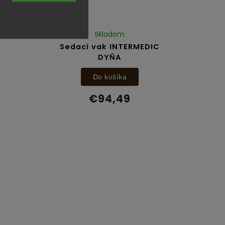
vak
oža
Skladom
Sedací vak INTERMEDIC
DYŇA
Do košíka
€94,49