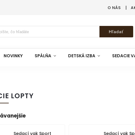
O NÁS
A
Hľadať
NOVINKY
SPÁLŇA
DETSKÁ IZBA
SEDACIE V
IE LOPTY
ávanejšie
Sedací vak Sport
Sedací vak Sp