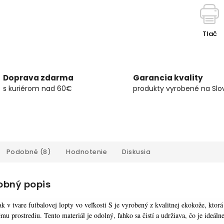
Tlač
Doprava zdarma
Garancia kvality
s kuriérom nad 60€
produkty vyrobené na Slo
Podobné (8)
Hodnotenie
Diskusia
obný popis
ak v tvare futbalovej lopty vo veľkosti S je vyrobený z kvalitnej ekokože, ktor
mu prostrediu. Tento materiál je odolný, ľahko sa čistí a udržiava, čo je ideáln