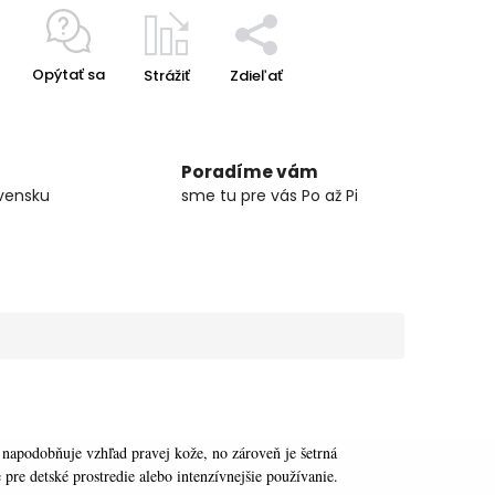
Opýtať sa
Strážiť
Zdieľať
Poradíme vám
vensku
sme tu pre vás Po až Pi
á napodobňuje vzhľad pravej kože, no zároveň je šetrná
e pre detské prostredie alebo intenzívnejšie používanie.