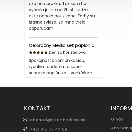
ako na obrazku. Tak som ho
vyprala jasne na 20 st. kedze
este nebolo pouzivane. Farby su
krasne svieze. Za mna vrelo
odporucam
Celoročný Medic set paplón a vankúš z bavlny
Denisa Koristeková
Spokojnosť s komunikáciou,
rýchlym dodaním a super
suprava paplónika s vankúšom
KONTAKT
INFORM
O nás
obchod
@
intermedicsk.sk
Ako naku
+421 915 77 44 88