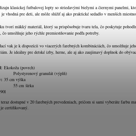
izajn klasickej futbalovej lopty so striedavými bielymi a čiernymi panelmi, k
 je vhodná pre deti, ale môže slúžiť aj ako praktické sedadlo v menších miestnos
ku tvorí mäkký materiál, ktorý sa prispôsobuje tvaru tela, čo poskytuje pohodln
, čo umožňuje jeho rýchle premiestňovanie podľa potreby.
dací vak je k dispozícii vo viacerých farebných kombináciách, čo umožňuje je
ciám. Je ideálny pre detské izby, herne, ale aj ako zaujímavý doplnok do obývace
Ekokoža (povrch)
l:
tyrenový granulát (výplň)
y:
35 cm výška
cm šírka
90l
 teraz dostupné v 20 farebných prevedeniach, pričom si sami vyberáte farbu m
je certifikovaný.