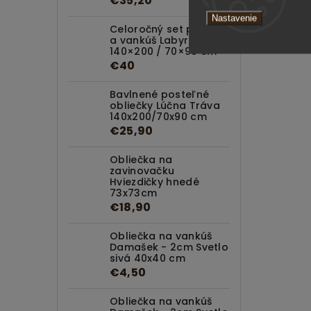
€35,20
Nastavenie
Celoročný set paplón
a vankúš Labyrint
140×200 / 70×90 cm
€40
Bavlnené posteľné
obliečky Lúčna Tráva
140x200/70x90 cm
€25,90
Obliečka na
zavinovačku
Hviezdičky hnedé
73x73cm
€18,90
Obliečka na vankúš
Damašek - 2cm Svetlo
sivá 40x40 cm
€4,50
Obliečka na vankúš