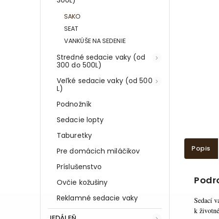
SAKO
SEAT
VANKÚŠE NA SEDENIE
Stredné sedacie vaky (od
300 do 500L)
Veľké sedacie vaky (od 500
L)
Podnožník
Sedacie lopty
Taburetky
Popis
Pre domácich miláčikov
Príslušenstvo
Podr
Ovčie kožušiny
Reklamné sedacie vaky
Sedací v
k životné
JEDÁLEŇ