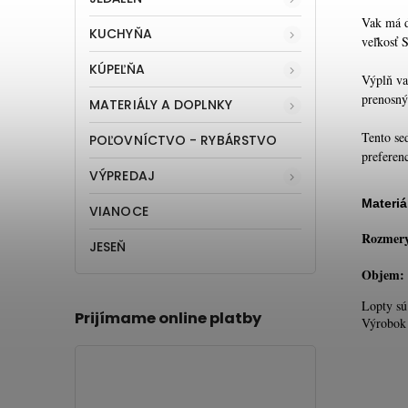
Vak má d
KUCHYŇA
veľkosť S
KÚPEĽŇA
Výplň va
prenosný
MATERIÁLY A DOPLNKY
Tento se
POĽOVNÍCTVO - RYBÁRSTVO
preferen
VÝPREDAJ
Materiá
VIANOCE
Polys
Rozmer
JESEŇ
55 
Objem:
Lopty sú
Prijímame online platby
Výrobok 