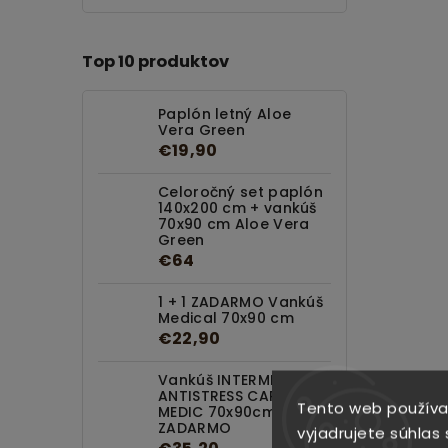
Top 10 produktov
Paplón letný Aloe
Vera Green
€19,90
Celoročný set paplón
140x200 cm + vankúš
70x90 cm Aloe Vera
Green
€64
1 + 1 ZADARMO Vankúš
Medical 70x90 cm
€22,90
Vankúš INTERMEDIC
ANTISTRESS CARBON
Tento web používa
MEDIC 70x90cm 1+1
ZADARMO
vyjadrujete súhlas 