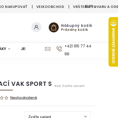
KO NAKUPOVAŤ
VEĽKOOBCHOD
VRÁTENIE TOVARU A OD
EUR
Nákupný košík
Prázdny košík
+421 915 77 44
AKY
JEDÁLEŇ
KUCHYŇA
KÚPEĽŇA
M
88
ACÍ VAK SPORT S
Kód:
Zvoľte variant
Neohodnotené