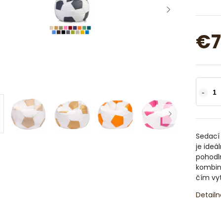
€7
Sedací 
je ide
pohodl
kombin
čím vy
Detailn