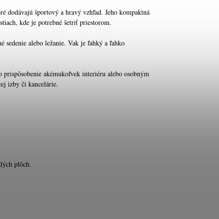
toré dodávajú športový a hravý vzhľad. Jeho kompaktná
tiach, kde je potrebné šetriť priestorom.
é sedenie alebo ležanie. Vak je ľahký a ľahko
ho prispôsobenie akémukoľvek interiéru alebo osobným
j izby či kancelárie.
alých plôch.