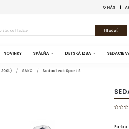
O NÁS
A
Hľadať
NOVINKY
SPÁLŇA
DETSKÁ IZBA
SEDACIE V
 300L)
/
SAKO
/
Sedací vak Sport S
SED
Farba