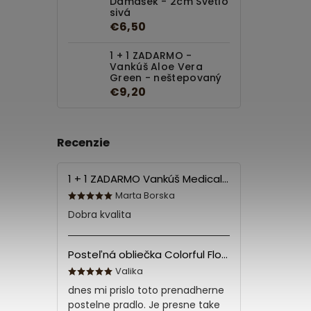
Damašek - 2cm Svetlo
sivá
€6,50
1 + 1 ZADARMO -
Vankúš Aloe Vera
Green - neštepovaný
€9,20
Recenzie
1 + 1 ZADARMO Vankúš Medical 70x90 cm
Marta Borska
Dobra kvalita
Posteľná obliečka Colorful Flowers Modrá 140x200/70x90 cm
Valika
dnes mi prislo toto prenadherne
postelne pradlo. Je presne take