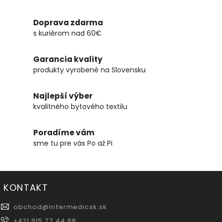
Doprava zdarma
s kuriérom nad 60€
Garancia kvality
produkty vyrobené na Slovensku
Najlepší výber
kvalitného bytového textilu
Poradíme vám
sme tu pre vás Po až Pi
KONTAKT
obchod
@
intermedicsk.sk
+421 915 77 44 88