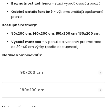
Bez nutnosti žehlenia
– stačí vyprať, usušiť a použiť,
Odolné a stálofarebné
– výborne znášajú opakované
pranie.
Dostupné rozmery:
90x200 cm
,
140x200 cm
,
160x200 cm
,
180x200 cm
,
Vysoké matrace
– v ponuke aj varianty pre matrace
do 30–40 cm výšky (podľa dostupnosti).
Ideálne kombinovať s:
90x200 cm
180x200 cm