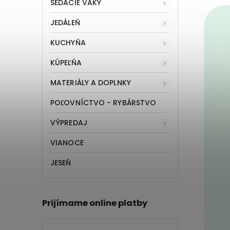
SEDACIE VAKY
JEDÁLEŇ
KUCHYŇA
KÚPEĽŇA
MATERIÁLY A DOPLNKY
POĽOVNÍCTVO - RYBÁRSTVO
VÝPREDAJ
VIANOCE
JESEŇ
Prijímame online platby