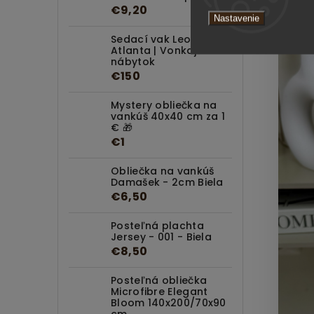
€9,20
Nastavenie
Sedací vak Leone
Atlanta | Vonkajší
nábytok
€150
Mystery obliečka na
vankúš 40x40 cm za 1
€ 🎁
€1
Obliečka na vankúš
Damašek - 2cm Biela
€6,50
Posteľná plachta
Jersey - 001 - Biela
€8,50
Posteľná obliečka
Microfibre Elegant
Bloom 140x200/70x90