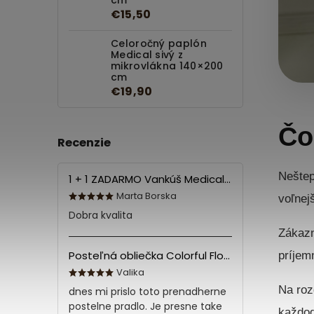
cm
€15,50
Celoročný paplón
Medical sivý z
mikrovlákna 140×200
cm
€19,90
Čo
Recenzie
Neštep
1 + 1 ZADARMO Vankúš Medical 70x90 cm
Marta Borska
voľnejš
Dobra kvalita
Zákazn
Posteľná obliečka Colorful Flowers Modrá 140x200/70x90 cm
príjem
Valika
Na roz
dnes mi prislo toto prenadherne
postelne pradlo. Je presne take
každod