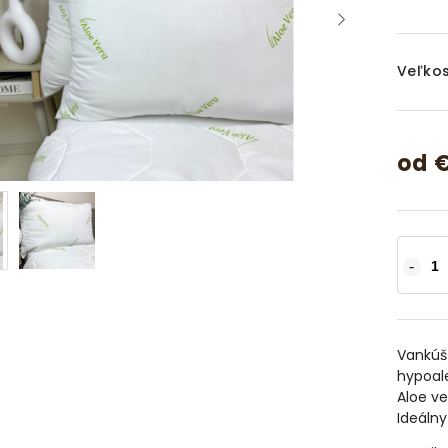
Veľkos
od
€
Vankúš
hypoal
Aloe ve
Ideálny