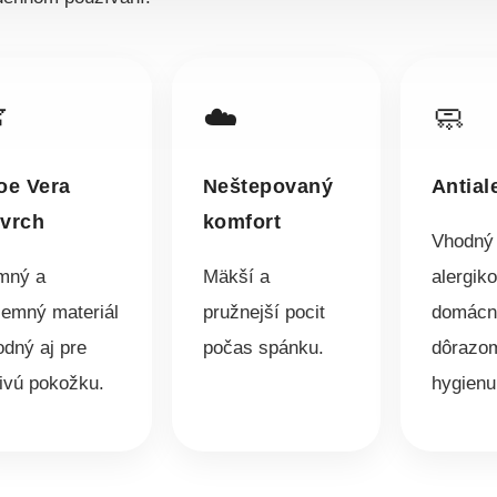

☁️
🧼
oe Vera
Neštepovaný
Antial
vrch
komfort
Vhodný 
mný a
Mäkší a
alergik
jemný materiál
pružnejší pocit
domácno
odný aj pre
počas spánku.
dôrazo
livú pokožku.
hygienu