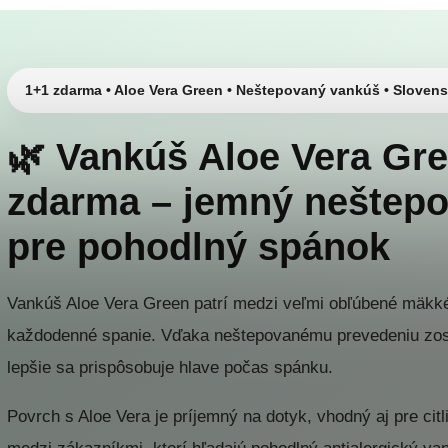
1+1 zdarma • Aloe Vera Green • Neštepovaný vankúš • Sloven
🌿 Vankúš Aloe Vera Gr
zdarma – jemný neštep
pre pohodlný spánok
Vankúš Aloe Vera Green patrí medzi veľmi obľúbené mäkk
každodenné spanie. Vďaka neštepovanému prevedeniu zost
lepšie sa prispôsobuje hlave počas spánku.
Povrch s Aloe Vera je príjemný na dotyk, vhodný aj pre cit