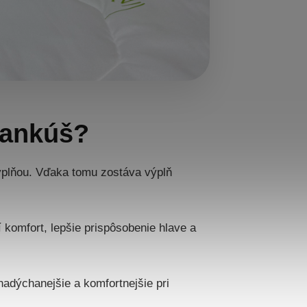
vankúš?
ýplňou. Vďaka tomu zostáva výplň
komfort, lepšie prispôsobenie hlave a
adýchanejšie a komfortnejšie pri