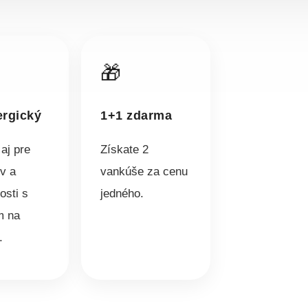
🎁
ergický
1+1 zdarma
aj pre
Získate 2
ov a
vankúše za cenu
sti s
jedného.
m na
.