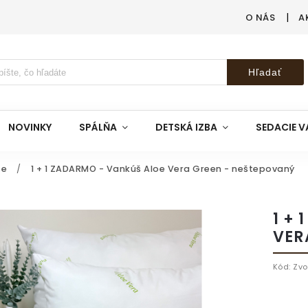
O NÁS
A
Hľadať
NOVINKY
SPÁLŇA
DETSKÁ IZBA
SEDACIE V
še
/
1 + 1 ZADARMO - Vankúš Aloe Vera Green - neštepovaný
1 +
VER
Kód:
Zvo