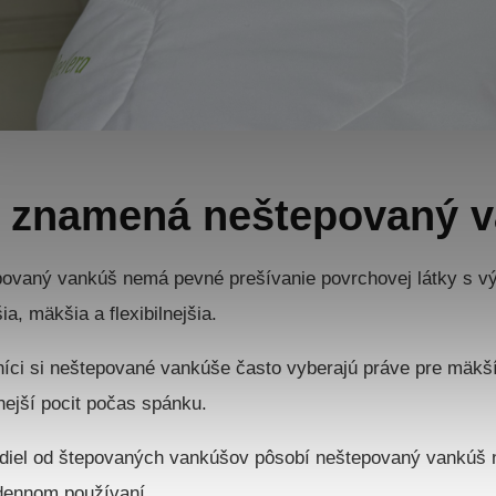
 znamená neštepovaný 
ovaný vankúš nemá pevné prešívanie povrchovej látky s v
ia, mäkšia a flexibilnejšia.
íci si neštepované vankúše často vyberajú práve pre mäkší 
nejší pocit počas spánku.
diel od štepovaných vankúšov pôsobí neštepovaný vankúš n
ennom používaní.