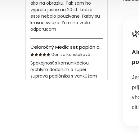
ako na obrazku. Tak som ho
vyprala jasne na 20 st. kedze
este nebolo pouzivane. Farby su
krasne svieze. Za mna vrelo
odporucam

Celoročný Medic set paplón a vankúš z bavlny
Al
Denisa Koristeková
po
Spokojnosť s komunikáciou,
rýchlym dodaním a super
suprava paplónika s vankúšom
Je
prí
vh
cit