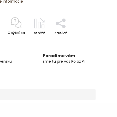
é informácie
Opýtať sa
Strážiť
Zdieľať
Poradíme vám
vensku
sme tu pre vás Po až Pi