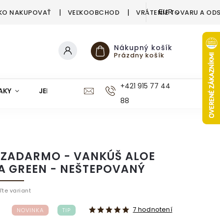
KO NAKUPOVAŤ
VEĽKOOBCHOD
VRÁTENIE TOVARU A OD
EUR
Nákupný košík
Prázdny košík
+421 915 77 44
AKY
JEDÁLEŇ
KUCHYŇA
KÚPEĽŇA
M
88
 1 ZADARMO - VANKÚŠ ALOE
A GREEN - NEŠTEPOVANÝ
ľte variant
7 hodnotení
NOVINKA
TIP