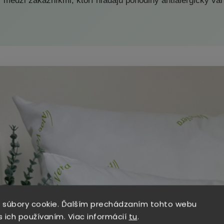
medzi zákazníkmi, ktorí hľadajú pohodlný antialergický v
 súbory cookie. Ďalším prechádzaním tohto webu
s ich používaním. Viac informácií
tu
.