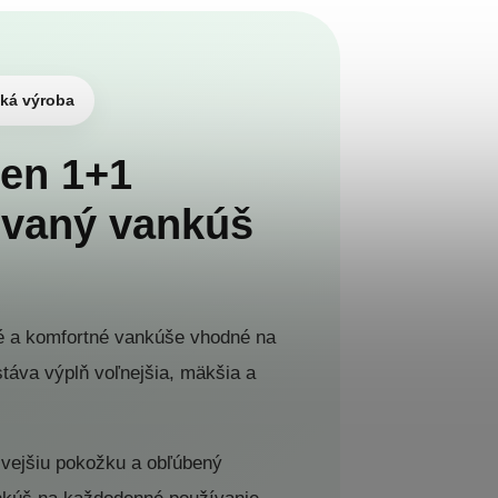
ská výroba
een 1+1
ovaný vankúš
é a komfortné vankúše vhodné na
áva výplň voľnejšia, mäkšia a
livejšiu pokožku a obľúbený