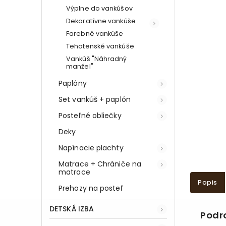
Výplne do vankúšov
Dekoratívne vankúše
Farebné vankúše
Tehotenské vankúše
Vankúš "Náhradný
manžel"
Paplóny
Set vankúš + paplón
Posteľné obliečky
Deky
Napínacie plachty
Matrace + Chrániče na
matrace
Popis
Prehozy na posteľ
DETSKÁ IZBA
Podr