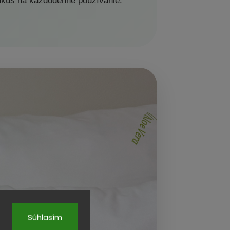
ankúš na každodenné používanie.
Súhlasím