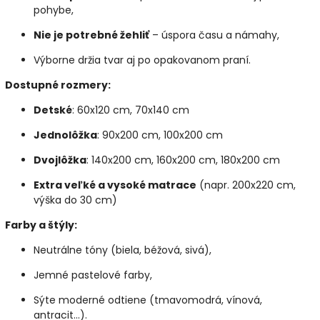
pohybe,
Nie je potrebné žehliť
– úspora času a námahy,
Výborne držia tvar aj po opakovanom praní.
Dostupné rozmery:
Detské
: 60x120 cm, 70x140 cm
Jednolôžka
: 90x200 cm, 100x200 cm
Dvojlôžka
: 140x200 cm, 160x200 cm, 180x200 cm
Extra veľké a vysoké matrace
(napr. 200x220 cm,
výška do 30 cm)
Farby a štýly:
Neutrálne tóny (biela, béžová, sivá),
Jemné pastelové farby,
Sýte moderné odtiene (tmavomodrá, vínová,
antracit...).