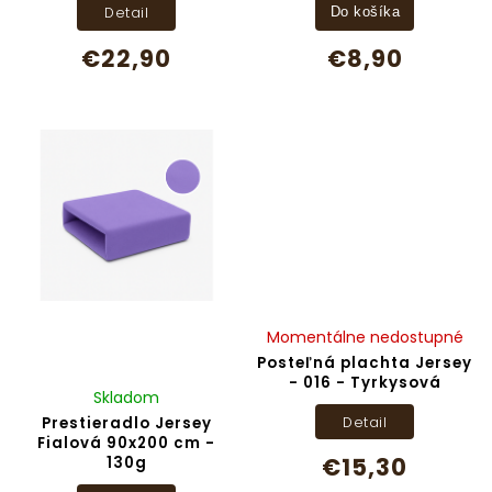
Detail
Do košíka
€22,90
€8,90
Momentálne nedostupné
Posteľná plachta Jersey
- 016 - Tyrkysová
Skladom
Detail
Prestieradlo Jersey
Fialová 90x200 cm -
€15,30
130g