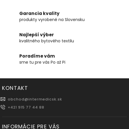
Garancia kvality
produkty vyrobené na Slovensku
Najlepší výber
kvalitného bytového textilu
Poradíme vám
sme tu pre vás Po až Pi
KONTAKT
obchod
@
intermedicsk.sk
+421 915 77 44 88
INFORMÁCIE PRE VÁS