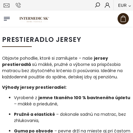
EUR
Hľadať
PRESTIERADLO JERSEY
Objavte pohodlie, ktoré si zamilujete – naše
jersey
prestieradlá
sú mäkké, pružné a výborne sa prispôsobia
matracu bez zbytočného krčenia či posúvania. Ideálne na
každodenné použitie do spálne, detskej izby aj penziónu.
Výhody jersey prestieradiel:
Vyrobené z
jemne tkaného 100 % bavlneného úpletu
– mäkké a priedušné,
Pružné a elastické
– dokonale sadnú na matrac, bez
zhlukovania,
Guma po obvode
– pevne drží na mieste aj pri častom