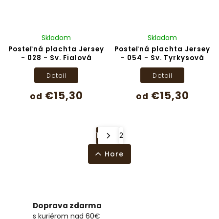
Skladom
Skladom
Posteľná plachta Jersey
Posteľná plachta Jersey
- 028 - Sv. Fialová
- 054 - Sv. Tyrkysová
Detail
Detail
€15,30
€15,30
od
od
1
2
Hore
Doprava zdarma
s kuriérom nad 60€