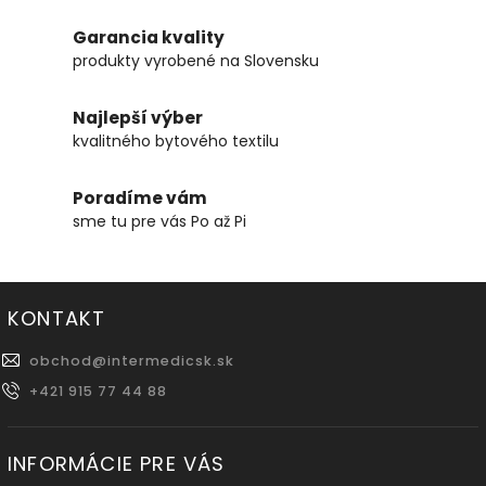
Garancia kvality
produkty vyrobené na Slovensku
Najlepší výber
kvalitného bytového textilu
Poradíme vám
sme tu pre vás Po až Pi
KONTAKT
obchod
@
intermedicsk.sk
+421 915 77 44 88
INFORMÁCIE PRE VÁS