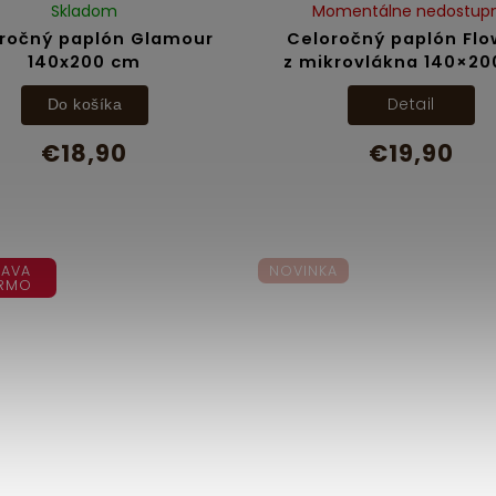
Skladom
Momentálne nedostup
ročný paplón Glamour
Celoročný paplón Flo
140x200 cm
z mikrovlákna 140×2
Detail
Do košíka
€18,90
€19,90
AVA
NOVINKA
RMO