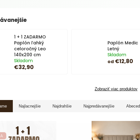
ávanejšie
1 + 1 ZADARMO
Paplón ľahký
Paplón Medic
celoročný Leo
Letný
140x200 cm
Skladom
Skladom
€12,80
od
€32,90
Zobraziť viac produktov
ame
Najlacnejšie
Najdrahšie
Najpredávanejšie
Abeced
KA