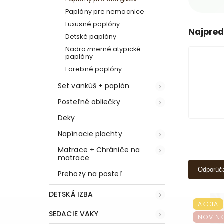
Paplóny pre nemocnice
Luxusné paplóny
Najpred
Detské paplóny
Nadrozmerné atypické
paplóny
Farebné paplóny
Set vankúš + paplón
Posteľné obliečky
Deky
Napínacie plachty
Matrace + Chrániče na
matrace
Odporúč
Prehozy na posteľ
DETSKÁ IZBA
AKCIA
SEDACIE VAKY
NOVIN