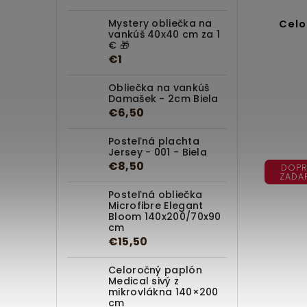
Mystery obliečka na
Celo
vankúš 40x40 cm za 1
€ 🎁
€1
Obliečka na vankúš
Damašek - 2cm Biela
€6,50
Posteľná plachta
Jersey - 001 - Biela
€8,50
DOPR
ZADA
Posteľná obliečka
Microfibre Elegant
Bloom 140x200/70x90
cm
€15,50
Celoročný paplón
Medical sivý z
mikrovlákna 140×200
cm