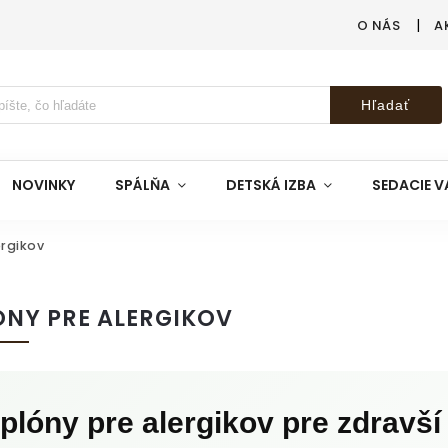
O NÁS
A
Hľadať
NOVINKY
SPÁLŇA
DETSKÁ IZBA
SEDACIE V
ergikov
ÓNY PRE ALERGIKOV
plóny pre alergikov pre zdravší