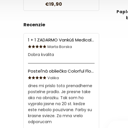
€19,90
Papl
Recenzie
1 + 1 ZADARMO Vankúš Medical 70x90 cm
Marta Borska
Dobra kvalita
Posteľná obliečka Colorful Flowers Modrá 140x200/70x90 cm
Valika
dnes mi prislo toto prenadherne
postelne pradlo. Je presne take
ako na obrazku. Tak som ho
vyprala jasne na 20 st. kedze
este nebolo pouzivane. Farby su
krasne svieze. Za mna vrelo
odporucam