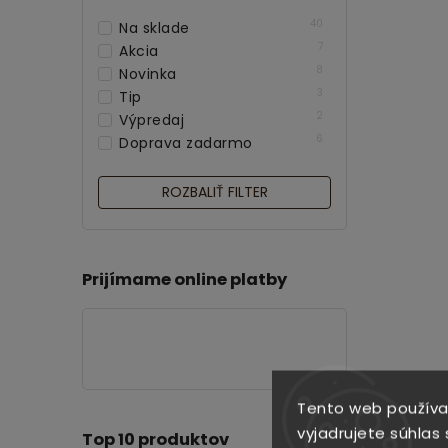
40
Na sklade
7
Akcia
8
Novinka
3
Tip
2
Výpredaj
6
Doprava zadarmo
ROZBALIŤ FILTER
Prijímame online platby
Pa
Tento web používa
vyjadrujete súhlas 
Top 10 produktov