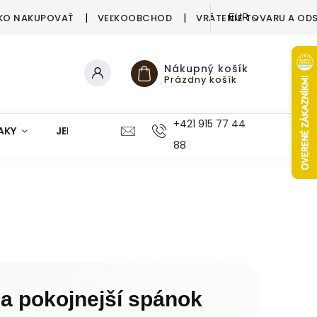
KO NAKUPOVAŤ
VEĽKOOBCHOD
VRÁTENIE TOVARU A OD
EUR
Nákupný košík
Prázdny košík
+421 915 77 44
AKY
JEDÁLEŇ
KUCHYŇA
KÚPEĽŇA
M
88
 a pokojnejší spánok