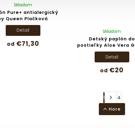
Skladom
ón Pure+ antialergický
by Queen Plačková
Detail
Skladom
Detský paplón do
€71,30
od
postieľky Aloe Vera 
Detail
€20
od
1
4
Hore