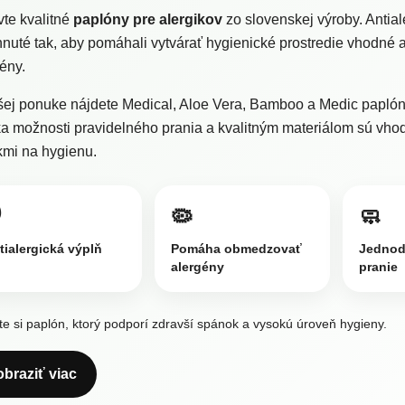
te kvalitné
paplóny pre alergikov
zo slovenskej výroby. Anti
nuté tak, aby pomáhali vytvárať hygienické prostredie vhodné aj
ény.
ej ponuke nájdete Medical, Aloe Vera, Bamboo a Medic paplóny
 možnosti pravidelného prania a kvalitným materiálom sú vhod
kmi na hygienu.
️
🦠
🧼
tialergická výplň
Pomáha obmedzovať
Jednod
alergény
pranie
te si paplón, ktorý podporí zdravší spánok a vysokú úroveň hygieny.
obraziť viac