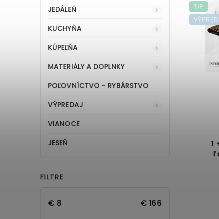
TIP
JEDÁLEŇ
VÝPRED
KUCHYŇA
KÚPEĽŇA
MATERIÁLY A DOPLNKY
POĽOVNÍCTVO - RYBÁRSTVO
VÝPREDAJ
VIANOCE
JESEŇ
1
ľ
FILTRE
€
8
€
166