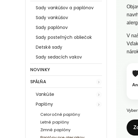
Objav
Sady vankúšov a paplónov
navrh
Sady vankúšov
alerg
Sady paplónov
V naš
Sady posteľných obliečok
Vďaka
Detské sady
náro
Sady sedacích vakov
NOVINKY
🛡
SPÁLŇA
An
Vankúše
Paplóny
Vyber
Celoročné paplóny
Letné paplóny
Z
Zimné paplóny
Paplóny pre alergikov