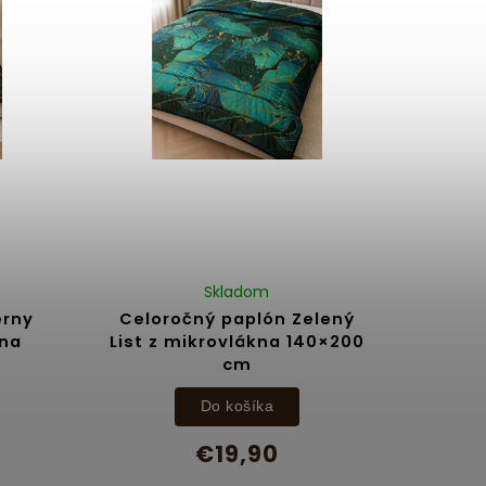
Skladom
erny
Celoročný paplón Zelený
kna
List z mikrovlákna 140×200
cm
Do košíka
€19,90