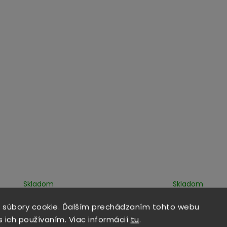
Skladom
Skladom
plón ľahký celoročný
Celoročný paplón 
 súbory cookie. Ďalším prechádzaním tohto webu
Leo 140x200 cm
mikrovlákna Sivý K
140x200 cm
s ich používaním. Viac informácií
tu
.
Do košíka