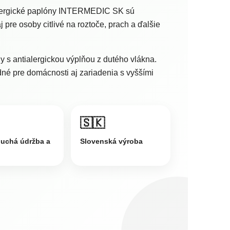
alergické paplóny INTERMEDIC SK sú
 pre osoby citlivé na roztoče, prach a ďalšie
 s antialergickou výplňou z dutého vlákna.
né pre domácnosti aj zariadenia s vyššími
🇸🇰
uchá údržba a
Slovenská výroba