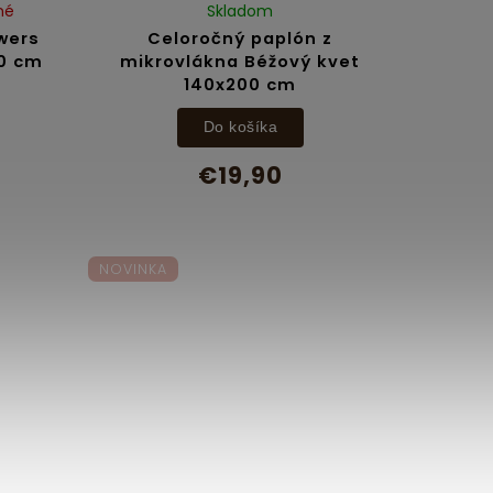
né
Skladom
wers
Celoročný paplón z
00 cm
mikrovlákna Béžový kvet
140x200 cm
Do košíka
€19,90
NOVINKA