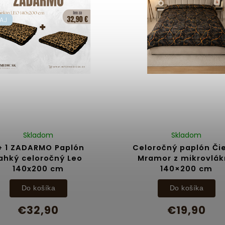
AJ
Skladom
Skladom
 + 1 ZADARMO Paplón
Celoročný paplón Či
ahký celoročný Leo
Mramor z mikrovlá
140x200 cm
140×200 cm
Do košíka
Do košíka
€32,90
€19,90