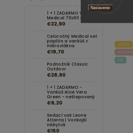
Nastavenie
1 + 1 ZADARMO Vankúš
Medical 70x90 cm
€22,90
Celoročný Medical set
paplón a vankúš z
AKCIA
mikrovlákna
€19,70
NOVIN
TIP
Podnožník Classic
Outdoor
€28,90
1 + 1 ZADARMO -
Vankúš Aloe Vera
Green - neštepovaný
€9,20
Sedací vak Leone
Atlanta | Vonkajší
nábytok
€150