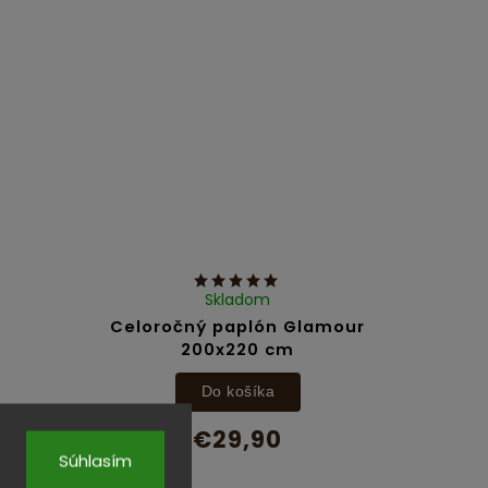
Skladom
Celoročný paplón Glamour
200x220 cm
Do košíka
z
€29,90
vet
Súhlasím