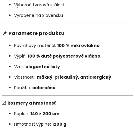
Výborná tvarová stálosť
Vyrobené na Slovensku
📌
Parametre produktu
Povrchový materiál:
100 % mikrovlákno
Výplň:
100 % duté polyesterové vlákno
Vzor:
elegantné listy
Vlastnosti:
mäkký, priedušný, antialergický
Použitie:
celoročné
📐
Rozmery a hmotnosť
Paplón:
140 × 200 cm
Hmotnosť výplne:
1200 g