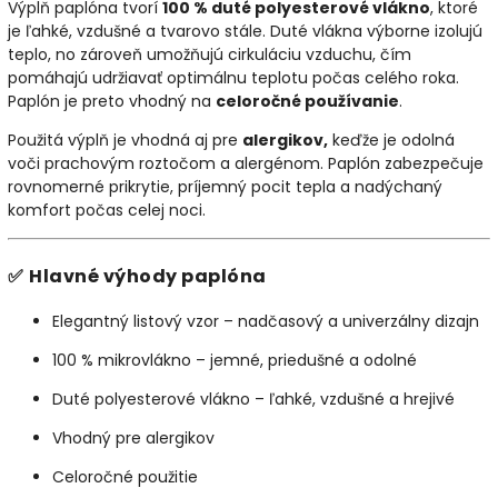
Výplň paplóna tvorí
100 % duté polyesterové vlákno
, ktoré
je ľahké, vzdušné a tvarovo stále. Duté vlákna výborne izolujú
teplo, no zároveň umožňujú cirkuláciu vzduchu, čím
pomáhajú udržiavať optimálnu teplotu počas celého roka.
Paplón je preto vhodný na
celoročné používanie
.
Použitá výplň je vhodná aj pre
alergikov,
keďže je odolná
voči prachovým roztočom a alergénom. Paplón zabezpečuje
rovnomerné prikrytie, príjemný pocit tepla a nadýchaný
komfort počas celej noci.
✅
Hlavné výhody paplóna
Elegantný listový vzor – nadčasový a univerzálny dizajn
100 % mikrovlákno – jemné, priedušné a odolné
Duté polyesterové vlákno – ľahké, vzdušné a hrejivé
Vhodný pre alergikov
Celoročné použitie