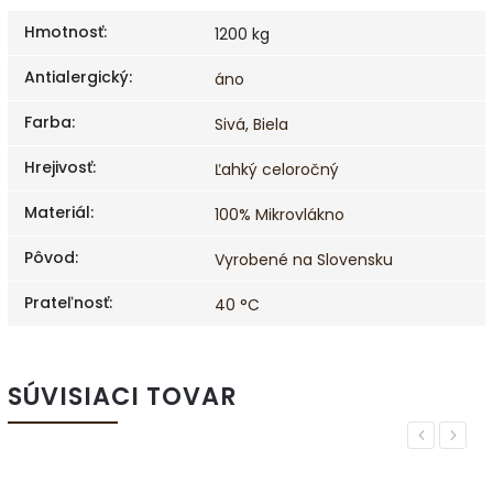
Hmotnosť
:
1200 kg
Antialergický
:
áno
Farba
:
Sivá
,
Biela
Hrejivosť
:
Ľahký celoročný
Materiál
:
100% Mikrovlákno
Pôvod
:
Vyrobené na Slovensku
Prateľnosť
:
40 °C
SÚVISIACI TOVAR
Previous
Next