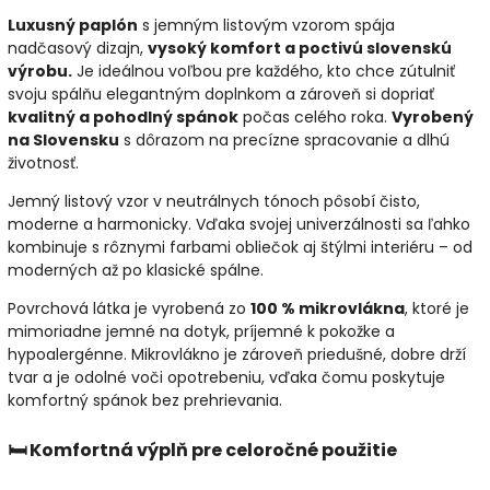
Luxusný paplón
s jemným listovým vzorom spája
nadčasový dizajn,
vysoký komfort a poctivú slovenskú
výrobu.
Je ideálnou voľbou pre každého, kto chce zútulniť
svoju spálňu elegantným doplnkom a zároveň si dopriať
kvalitný a pohodlný spánok
počas celého roka.
Vyrobený
na Slovensku
s dôrazom na precízne spracovanie a dlhú
životnosť.
Jemný listový vzor v neutrálnych tónoch pôsobí čisto,
moderne a harmonicky. Vďaka svojej univerzálnosti sa ľahko
kombinuje s rôznymi farbami obliečok aj štýlmi interiéru – od
moderných až po klasické spálne.
Povrchová látka je vyrobená zo
100 % mikrovlákna
, ktoré je
mimoriadne jemné na dotyk, príjemné k pokožke a
hypoalergénne. Mikrovlákno je zároveň priedušné, dobre drží
tvar a je odolné voči opotrebeniu, vďaka čomu poskytuje
komfortný spánok bez prehrievania.
🛏️
Komfortná výplň pre celoročné použitie