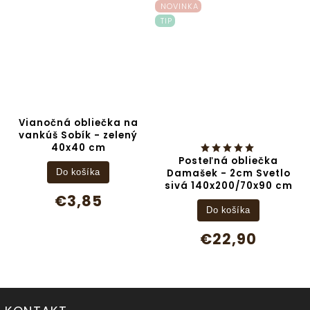
NOVINKA
TIP
Vianočná obliečka na
vankúš Sobík - zelený
40x40 cm
Posteľná obliečka
Damašek - 2cm Svetlo
Do košíka
sivá 140x200/70x90 cm
€3,85
Do košíka
€22,90