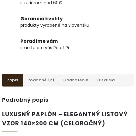
s kuriérom nad 60€
Garancia kvality
produkty vyrobené na Slovensku
Poradíme vám
sme tu pre vás Po až Pi
Popis
Podobné (2)
Hodnotenie
Diskusia
Podrobný popis
LUXUSNÝ PAPLÓN – ELEGANTNÝ LISTOVÝ
VZOR 140×200 CM (CELOROČNÝ)