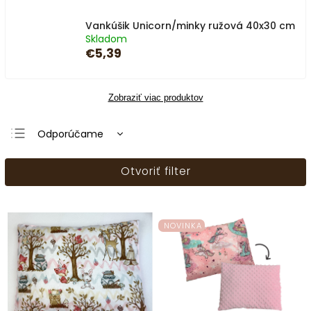
Vankúšik Unicorn/minky ružová 40x30 cm
Skladom
€5,39
Zobraziť viac produktov
Odporúčame
Najlacnejšie
Otvoriť filter
Najdrahšie
Najpredávanejšie
Abecedne
NOVINKA