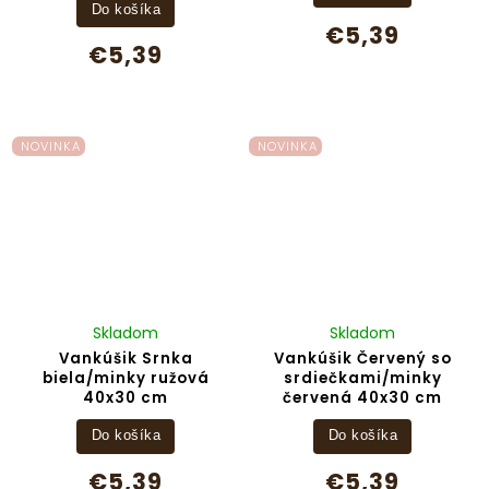
Do košíka
€5,39
€5,39
NOVINKA
NOVINKA
Skladom
Skladom
Vankúšik Srnka
Vankúšik Červený so
biela/minky ružová
srdiečkami/minky
40x30 cm
červená 40x30 cm
Do košíka
Do košíka
€5,39
€5,39