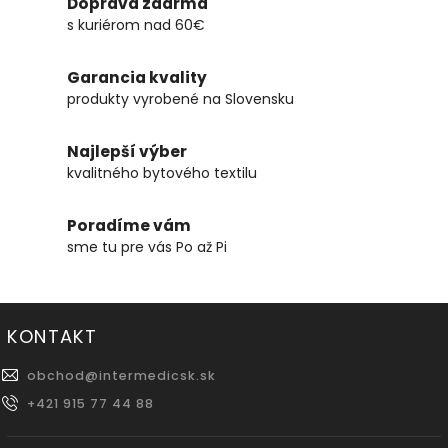
Doprava zdarma
s kuriérom nad 60€
Garancia kvality
produkty vyrobené na Slovensku
Najlepší výber
kvalitného bytového textilu
Poradíme vám
sme tu pre vás Po až Pi
KONTAKT
obchod
@
intermedicsk.sk
+421 915 77 44 88