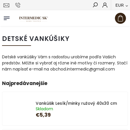
EUR
Hľadať
DETSKÉ VANKÚŠIKY
Detské vankúšiky Vám s radosťou urobíme podľa Vašich
predstáv. Môžte si vybrať aj rôzne iné motívy či rozmery. Stačí
nám napísať e-mail na obchod.intermedic@gmail.com
Najpredávanejšie
Vankúšik Lesík/minky ružový 40x30 cm
Skladom
€5,39