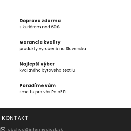
Doprava zdarma
s kuriérom nad 60€
Garancia kvality
produkty vyrobené na Slovensku
Najlepší výber
kvalitného bytového textilu
Poradíme vám
sme tu pre vás Po až Pi
KONTAKT
obchod
@
intermedicsk.sk