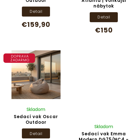
Outdoor
Atlanta | Vonkajší
nábytok
Detail
Detail
€159,90
€150
DOPRAVA
ZADARMO
Skladom
Sedací vak Oscar
Outdoor
Skladom
Detail
Sedací vak Emma
Modern DG75/NC4 -