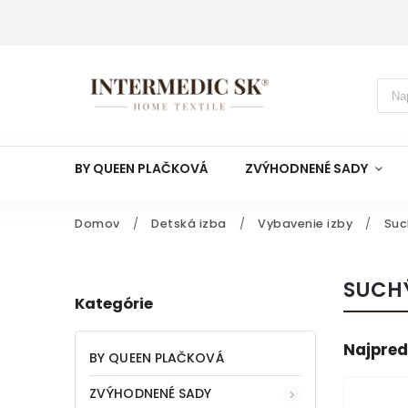
BY QUEEN PLAČKOVÁ
ZVÝHODNENÉ SADY
Domov
/
Detská izba
/
Vybavenie izby
/
Suc
SUCH
Kategórie
Najpred
BY QUEEN PLAČKOVÁ
ZVÝHODNENÉ SADY