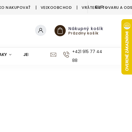
KO NAKUPOVAŤ
VEĽKOOBCHOD
VRÁTENIE TOVARU A OD
EUR
Nákupný košík
Prázdny košík
+421 915 77 44
AKY
JEDÁLEŇ
KUCHYŇA
KÚPEĽŇA
M
88