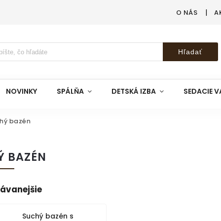
O NÁS
A
Hľadať
NOVINKY
SPÁLŇA
DETSKÁ IZBA
SEDACIE V
hý bazén
Ý BAZÉN
ávanejšie
Suchý bazén s