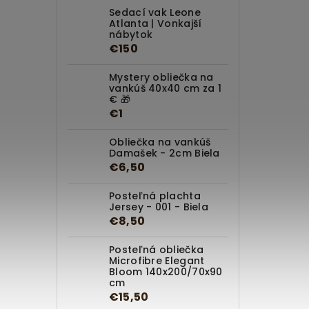
Sedací vak Leone
Atlanta | Vonkajší
nábytok
€150
Mystery obliečka na
vankúš 40x40 cm za 1
€ 🎁
€1
Obliečka na vankúš
Damašek - 2cm Biela
€6,50
Posteľná plachta
Jersey - 001 - Biela
€8,50
Posteľná obliečka
Microfibre Elegant
Bloom 140x200/70x90
cm
€15,50