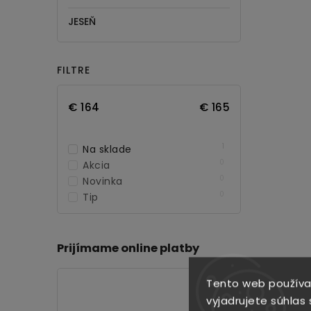
JESEŇ
FILTRE
€
164
€
165
1
Na sklade
0
Akcia
0
Novinka
0
Tip
Prijímame online platby
Tento web používa
vyjadrujete súhlas 