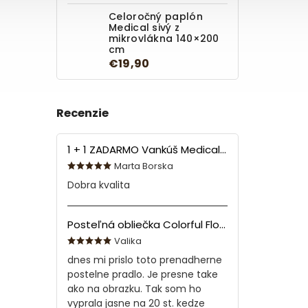
Celoročný paplón
Medical sivý z
mikrovlákna 140×200
cm
€19,90
Recenzie
1 + 1 ZADARMO Vankúš Medical 70x90 cm
Marta Borska
Dobra kvalita
Posteľná obliečka Colorful Flowers Modrá 140x200/70x90 cm
Valika
dnes mi prislo toto prenadherne
postelne pradlo. Je presne take
ako na obrazku. Tak som ho
vyprala jasne na 20 st. kedze