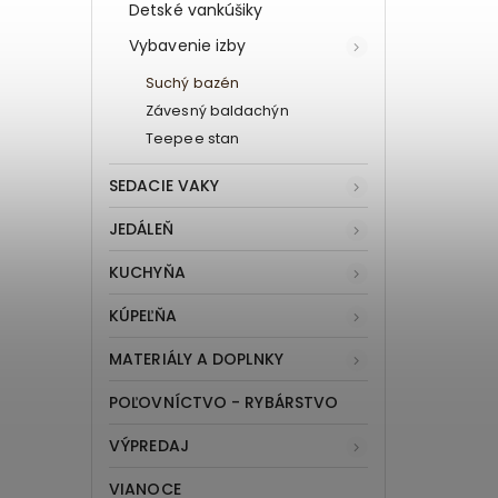
Detské vankúšiky
Vybavenie izby
Suchý bazén
Závesný baldachýn
Teepee stan
SEDACIE VAKY
JEDÁLEŇ
KUCHYŇA
KÚPEĽŇA
MATERIÁLY A DOPLNKY
POĽOVNÍCTVO - RYBÁRSTVO
VÝPREDAJ
VIANOCE