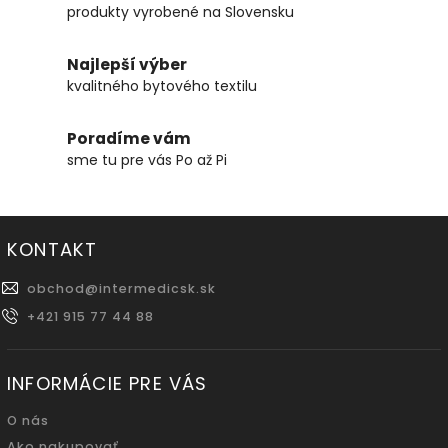
produkty vyrobené na Slovensku
Najlepší výber
kvalitného bytového textilu
Poradíme vám
sme tu pre vás Po až Pi
KONTAKT
obchod
@
intermedicsk.sk
+421 915 77 44 88
INFORMÁCIE PRE VÁS
O nás
Ako nakupovať