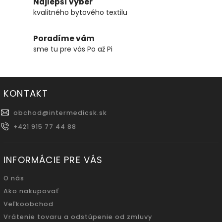
Najlepší výber
kvalitného bytového textilu
Poradíme vám
sme tu pre vás Po až Pi
KONTAKT
obchod
@
intermedicsk.sk
+421 915 77 44 88
INFORMÁCIE PRE VÁS
O nás
Ako nakupovať
Veľkoobchod
Vrátenie tovaru a odstúpenie od zmluvy