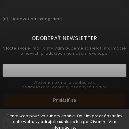
Sledovať na Instagrame
ODOBERAŤ NEWSLETTER
Vložte svoj e-mail a my Vám budeme zasielať informácie
o nových produktoch na našom e-shope.
Vložením e-mailu súhlasíte s
podmienkami ochrany osobných údajov
Prihlásiť sa
Tento web používa súbory cookie. Ďalším prechádzaním
tohto webu vyjadrujete súhlas s ich používaním. Viac
Copyright 2026
INTERMEDIC SK
. Všetky práva vyhradené.
informácií
tu
.