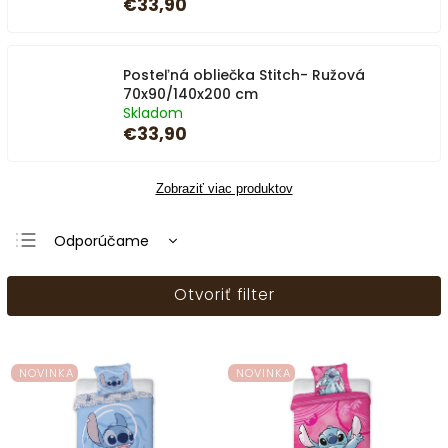
€33,90
Posteľná obliečka Stitch- Ružová
70x90/140x200 cm
Skladom
€33,90
Zobraziť viac produktov
Odporúčame
Najlacnejšie
Otvoriť filter
Najdrahšie
Najpredávanejšie
Abecedne
NOVINKA
NOVINKA