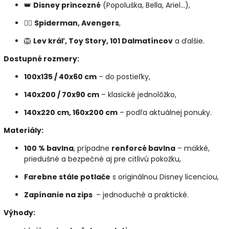
👑
Disney princezné
(Popoluška, Bella, Ariel...),
🦸‍♂️
Spiderman, Avengers
,
🦁
Lev kráľ, Toy Story, 101 Dalmatíncov
a ďalšie.
Dostupné rozmery:
100x135 / 40x60 cm
– do postieľky,
140x200 / 70x90 cm
– klasické jednolôžko,
140x220 cm, 160x200 cm
– podľa aktuálnej ponuky.
Materiály:
100 % bavlna
, prípadne
renforcé bavlna
– mäkké,
priedušné a bezpečné aj pre citlivú pokožku,
Farebne stále potlače
s originálnou Disney licenciou,
Zapínanie na zips
– jednoduché a praktické.
Výhody: