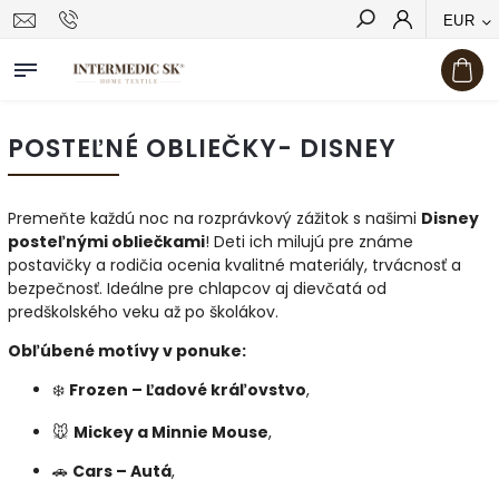
EUR
Hľadať
POSTEĽNÉ OBLIEČKY- DISNEY
Premeňte každú noc na rozprávkový zážitok s našimi
Disney
posteľnými obliečkami
! Deti ich milujú pre známe
postavičky a rodičia ocenia kvalitné materiály, trvácnosť a
bezpečnosť. Ideálne pre chlapcov aj dievčatá od
predškolského veku až po školákov.
Obľúbené motívy v ponuke:
❄️
Frozen – Ľadové kráľovstvo
,
🐭
Mickey a Minnie Mouse
,
🚗
Cars – Autá
,