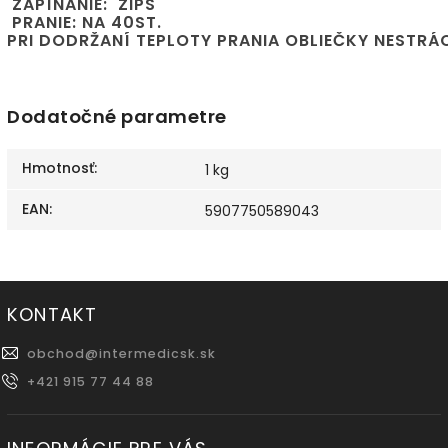
 ZAPÍNANIE:  ZIPS
 PRANIE: NA 40ST.
PRI DODRŽANÍ TEPLOTY PRANIA OBLIEČKY NESTRÁ
Dodatočné parametre
Hmotnosť
:
1 kg
EAN
:
5907750589043
KONTAKT
obchod
@
intermedicsk.sk
+421 915 77 44 88