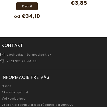
€3,85
Detail
€34,10
od
KONTAKT
obchod
@
intermedicsk.sk
+421 915 77 44 88
INFORMÁCIE PRE VÁS
O nás
Ako nakupovať
Veľkoobchod
Vrátenie tovaru a odstúpenie od zmluvy