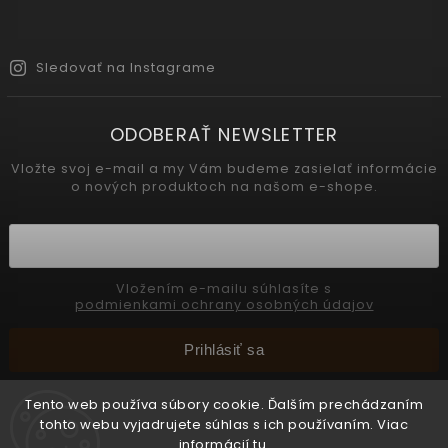
Sledovať na Instagrame
ODOBERAŤ NEWSLETTER
Vložte svoj e-mail a my Vám budeme zasielať informácie
o nových produktoch na našom e-shope.
Vložením e-mailu súhlasíte s
podmienkami ochrany osobných údajov
Prihlásiť sa
Tento web používa súbory cookie. Ďalším prechádzaním
tohto webu vyjadrujete súhlas s ich používaním. Viac
Copyright 2026
INTERMEDIC SK
. Všetky práva vyhradené.
informácií
tu
.