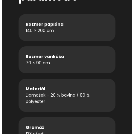
Rozmer paplóna
140 × 200 cm
Rozmer vankúša
70 × 90 cm
Materiál
Damašek – 20 % bavlna / 80 %
polyester
Gramáž
123 g/m²