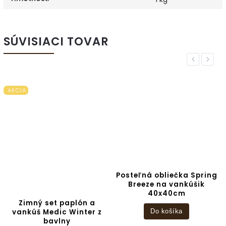
SÚVISIACI TOVAR
Previous
Next
AKCIA
Posteľná obliečka Spring
Breeze na vankúšik
40x40cm
Zimný set paplón a
vankúš Medic Winter z
Do košíka
bavlny