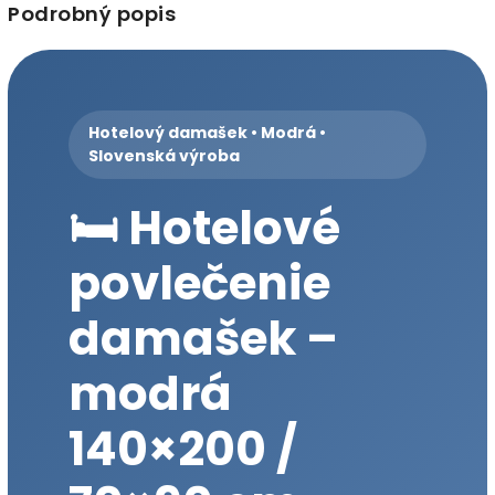
Podrobný popis
Hotelový damašek • Modrá •
Slovenská výroba
🛏️ Hotelové
povlečenie
damašek –
modrá
140×200 /