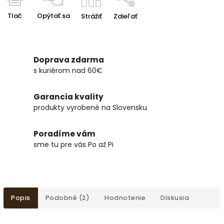
Tlač
Opýtať sa
Strážiť
Zdieľať
Doprava zdarma
s kuriérom nad 60€
Garancia kvality
produkty vyrobené na Slovensku
Poradíme vám
sme tu pre vás Po až Pi
Popis
Podobné (2)
Hodnotenie
Diskusia