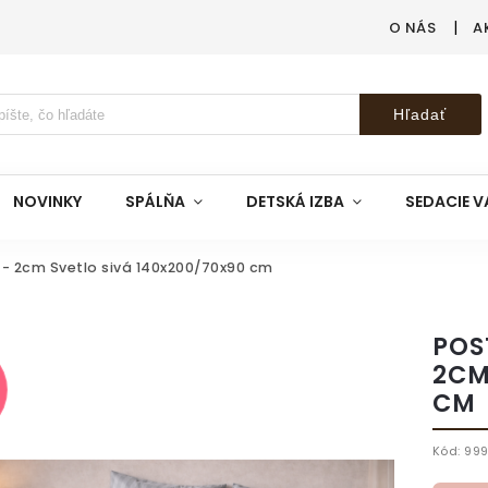
O NÁS
A
Hľadať
NOVINKY
SPÁLŇA
DETSKÁ IZBA
SEDACIE V
- 2cm Svetlo sivá 140x200/70x90 cm
POS
2CM
CM
Kód:
999