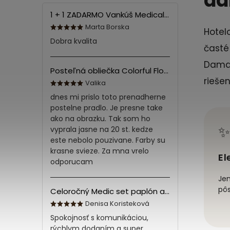
da
1 + 1 ZADARMO Vankúš Medical 70x90 cm
Marta Borska
Hotel
Dobra kvalita
časté
Damaš
Posteľná obliečka Colorful Flowers Modrá 140x200/70x90 cm
rieše
Valika
dnes mi prislo toto prenadherne
postelne pradlo. Je presne take
ako na obrazku. Tak som ho
✨
vyprala jasne na 20 st. kedze
este nebolo pouzivane. Farby su
krasne svieze. Za mna vrelo
El
odporucam
Je
pôs
Celoročný Medic set paplón a vankúš z bavlny
Denisa Koristeková
Spokojnosť s komunikáciou,
rýchlym dodaním a super