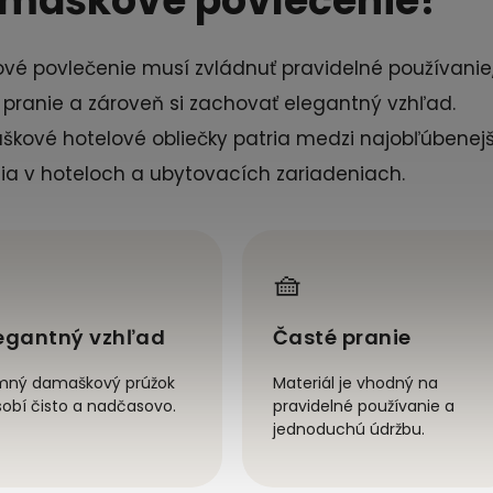
maškové povlečenie?
ové povlečenie musí zvládnuť pravidelné používanie
 pranie a zároveň si zachovať elegantný vzhľad.
kové hotelové obliečky patria medzi najobľúbenejš
nia v hoteloch a ubytovacích zariadeniach.
🧺
egantný vzhľad
Časté pranie
mný damaškový prúžok
Materiál je vhodný na
obí čisto a nadčasovo.
pravidelné používanie a
jednoduchú údržbu.