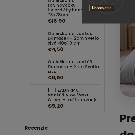
Obliečka na
zavinovačku
Nastavenie
Hviezdičky hnedé
73x73cm
€18,90
Obliečka na vankúš
Damašek - 2cm Svetlo
sivá 40x40 cm
€4,50
Obliečka na vankúš
Damašek - 2cm Svetlo
sivá
€6,50
1 + 1 ZADARMO -
Vankúš Aloe Vera
Green - neštepovaný
€9,20
Pr
Recenzie