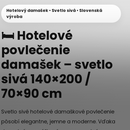
Hotelový damašek • Svetlo sivá • Slovenská
výroba
🛏️ Hotelové
povlečenie
damašek – svetlo
sivá 140×200 /
70×90 cm
Svetlo sivé hotelové damaškové povlečenie
pôsobí elegantne, jemne a moderne. Vďaka