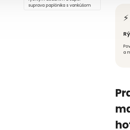
suprava paplónika s vankúšom
⚡
Rý
Pov
a m
Pr
ma
ho