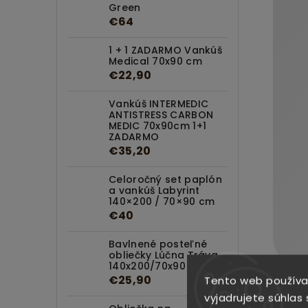
Green
€64
1 + 1 ZADARMO Vankúš
Medical 70x90 cm
€22,90
Vankúš INTERMEDIC
ANTISTRESS CARBON
MEDIC 70x90cm 1+1
ZADARMO
€35,20
Celoročný set paplón
a vankúš Labyrint
140×200 / 70×90 cm
€40
Bavlnené posteľné
obliečky Lúčna Tráva
140x200/70x90 cm
€25,90
Tento web používa
vyjadrujete súhlas 