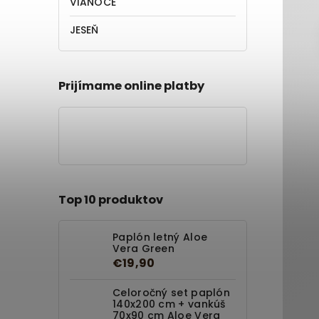
VIANOCE
JESEŇ
Prijímame online platby
Top 10 produktov
Paplón letný Aloe
Vera Green
€19,90
Celoročný set paplón
140x200 cm + vankúš
70x90 cm Aloe Vera