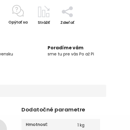
Opýtať sa
Strážiť
Zdieľať
Poradíme vám
vensku
sme tu pre vás Po až Pi
Dodatočné parametre
Hmotnosť
:
1 kg