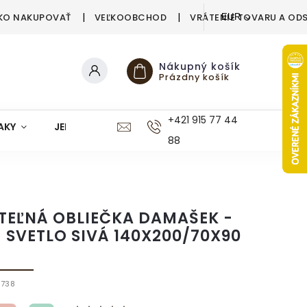
KO NAKUPOVAŤ
VEĽKOOBCHOD
VRÁTENIE TOVARU A OD
EUR
Nákupný košík
Prázdny košík
+421 915 77 44
AKY
JEDÁLEŇ
KUCHYŇA
KÚPEĽŇA
M
88
TEĽNÁ OBLIEČKA DAMAŠEK -
 SVETLO SIVÁ 140X200/70X90
738