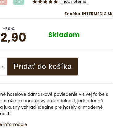
1 hodnotenie
KA
TIP
Značka:
INTERMEDIC SK
–50 %
2,90
Skladom
Pridať do košíka
né hotelové damaškové povlečenie v sivej farbe s
 prúžkom ponúka vysokú odolnosť, jednoduchú
a luxusný vzhľad. Ideálne pre hotely aj moderné
osti.
é informácie