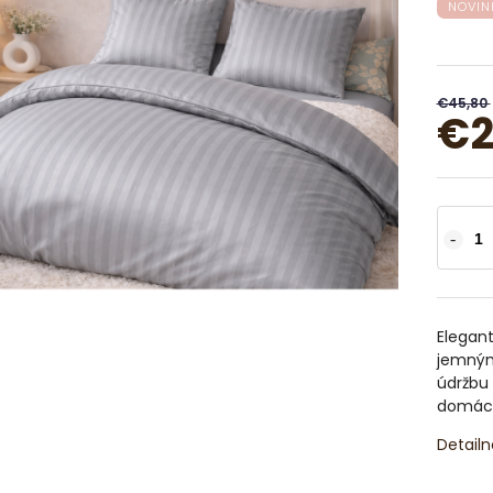
NOVIN
€45,80
€2
Elegant
jemným
údržbu 
domácn
Detailn