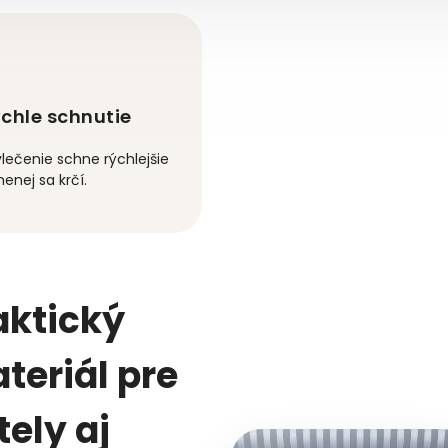
chle schnutie
lečenie schne rýchlejšie
enej sa krčí.
aktický
teriál pre
tely aj