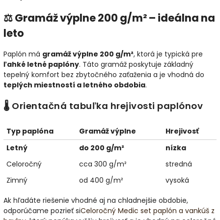
⚖️ Gramáž výplne 200 g/m² – ideálna na
leto
Paplón má
gramáž výplne 200 g/m²
, ktorá je typická pre
ľahké letné paplóny
. Táto gramáž poskytuje základný
tepelný komfort bez zbytočného zaťaženia a je vhodná do
teplých miestností a letného obdobia
.
🌡️ Orientačná tabuľka hrejivosti paplónov
Typ paplóna
Gramáž výplne
Hrejivosť
Letný
do 200 g/m²
nízka
Celoročný
cca 300 g/m²
stredná
Zimný
od 400 g/m²
vysoká
Ak hľadáte riešenie vhodné aj na chladnejšie obdobie,
odporúčame pozrieť si
Celoročný Medic set paplón a vankúš z