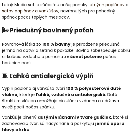
Letný Medic set je súčasťou našej ponuky
letných paplónov
a
setov paplónov a vankúšov
, navrhnutých pre pohodlný
spánok počas teplých mesiacov.
🌬️ Priedušný bavlnený poťah
Povrchová látka zo
100 % bavlny
je prirodzene priedušná,
jemná na dotyk a šetrná k pokožke. Bavlna zabezpečuje dobrú
cirkuláciu vzduchu a pomáha
znižovať potenie
počas
horúcich nocí.
🧵 Ľahká antialergická výplň
Výplň paplóna aj vankúša tvorí
100 % polyesterové duté
vlákno
, ktoré je
ľahké, vzdušné a antialergické
. Dutá
štruktúra vlákien umožňuje cirkuláciu vzduchu a udržiava
svieži pocit počas spánku.
Vankúš je plnený
dutými vláknami v tvare guličiek
, ktoré si
zachovávajú tvar, sú nadýchané a poskytujú
jemnú oporu
hlavy a krku
.