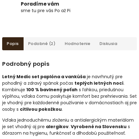
Poradíme vám
sme tu pre vás Po až Pi
Popis
Podobné (2)
Hodnotenie
Diskusia
Podrobný popis
Letný Medic set paplóna a vankúša
je navrhnutý pre
pohodlný a zdravý spánok počas
teplých letných nocí
.
Kombinuje
100 % bavlnený poťah
s ľahkou, priedušnou
výplňou, vďaka čomu poskytuje komfort bez prehrievania. Set
je vhodný pre každodenné používanie v domácnostiach aj pre
osoby s
citlivou pokožkou
.
Vďaka jednoduchému zloženiu a antialergickým materiálom
je set vhodný aj pre
alergikov
.
Vyrobené na Slovensku
s
dôrazom na hygienu, funkčnosť a dlhodobú použiteľnosť.