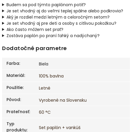
Budem sa pod týmto paplónom potiť?
Je set vhodný aj do veľmi teplej spálne alebo podkrovia?
Aký je rozdiel medzi letným a celoročným setom?
Je set vhodný aj pre deti a osoby s citlivou pokožkou?
Ako často môžem set prať?
Zostáva paplón po praní ľahký a nadýchaný?
Dodatočné parametre
Farba
:
Biela
Materiál
:
100% bavlna
Použitie
:
Letné
Pôvod
:
Vyrobené na Slovensku
Prateľnosť
:
60 °C
Typ
Set paplón + vankúš
produktu
: