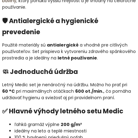
bavlny
, ktorý ponúka vyššiu hrejivosť a je vhodný na celoročné
používanie.
🛡️ Antialergické a hygienické
prevedenie
Použité materiály sú
antialergické
a vhodné pre citlivých
používateľov. Set prispieva k vytvoreniu zdravého spánkového
prostredia a je ideálny na
letné používanie
.
🧼 Jednoduchá údržba
Letný Medic set je nenáročný na údržbu. Možno ho prať pri
60 °C
pri maximálnych otáčkach
600 ot./min.
, čo pomáha
udržiavať hygienu a sviežosť aj pri pravidelnom praní.
✅ Hlavné výhody letného setu Medic
ľahká gramáž výplne
200 g/m²
ideálny na leto a teplé miestnosti
100 % bavlnený priedušný poťah