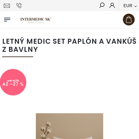
EUR
Hľadať
LETNÝ MEDIC SET PAPLÓN A VANKÚŠ
Z BAVLNY
od €29
AŽ –27 %