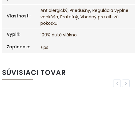
Antialergický
,
Priedušný
,
Regulácia výplne
Vlastnosti
:
vankúša
,
Prateľný
,
Vhodný pre citlivú
pokožku
Výplň
:
100% duté vlákno
Zapínanie
:
zips
SÚVISIACI TOVAR
Previous
Next