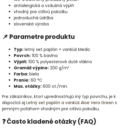
antialergická a vzdušná výplň
vhodný pre citlivú pokožku
jednoduchá údržba
slovenská výroba
📌 Parametre produktu
Typ:
letný set paplón + vankúš Medic
Povrch:
100 % bavlna
Výplň:
100 % polyesterové duté vlákno
Gramáž výplne:
200 g/m²
Farba:
biela
Pranie:
60 °C
Max. otáčky:
600 ot./min.
Pre zákazníkov, ktorí uprednostňujú iný typ povrchu, je k
dispozícii aj
Letný set paplón a vankúš Aloe Vera Green
s
jemným poťahom vhodným pre citlivú pokožku.
❓ Často kladené otázky (FAQ)