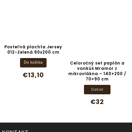
Posteľná plachta Jersey
012-Zelená 90x200 cm
Celoročný set paplón a
Do košíka
vankúš Mramor z
€13,10
mikrovlákna – 140×200 /
70×90 cm
Detail
€32