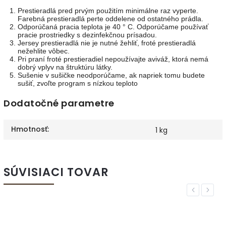
Prestieradlá pred prvým použitím minimálne raz vyperte.
Farebná prestieradlá perte oddelene od ostatného prádla.
Odporúčaná pracia teplota je 40 ° C. Odporúčame používať
pracie prostriedky s dezinfekčnou prísadou.
Jersey prestieradlá nie je nutné žehliť, froté prestieradlá
nežehlite vôbec.
Pri praní froté prestieradiel nepoužívajte aviváž, ktorá nemá
dobrý vplyv na štruktúru látky.
Sušenie v sušičke neodporúčame, ak napriek tomu budete
sušiť, zvoľte program s nízkou teploto
Dodatočné parametre
Hmotnosť
:
1 kg
SÚVISIACI TOVAR
Previous
Next