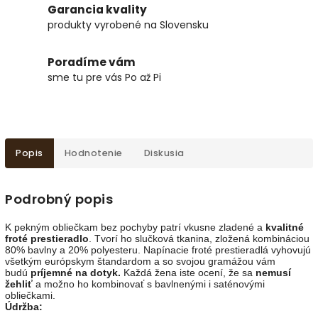
Garancia kvality
produkty vyrobené na Slovensku
Poradíme vám
sme tu pre vás Po až Pi
Popis
Hodnotenie
Diskusia
Podrobný popis
K pekným obliečkam bez pochyby patrí vkusne zladené a
kvalitné
froté prestieradlo
. Tvorí ho slučková tkanina, zložená kombináciou
80% bavlny a 20% polyesteru. Napínacie froté prestieradlá vyhovujú
všetkým európskym štandardom a so svojou gramážou vám
budú
príjemné na dotyk.
Každá žena iste ocení, že sa
nemusí
žehliť
a možno ho kombinovať s bavlnenými i saténovými
obliečkami.
Údržba: