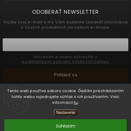
ODOBERAŤ NEWSLETTER
Vložte svoj e-mail a my Vám budeme zasielať informácie
o nových produktoch na našom e-shope.
Vložením e-mailu súhlasíte s
podmienkami ochrany osobných údajov
Prihlásiť sa
Tento web používa súbory cookie. Ďalším prechádzaním
tohto webu vyjadrujete súhlas s ich používaním. Viac
Copyright 2026
INTERMEDIC SK
. Všetky práva vyhradené.
informácií
tu
.
📢 Celozávodná dovolenka 31.7. – 8. 8. 2026.
Upraviť nastavenie cookies
Objednávky prijímame bez obmedzení, všetky
Nastavenie
Vytvořil
Shoptet
zásielky budú odoslané od 10. 8. 2026. Ďakujeme
za pochopenie.
Súhlasím