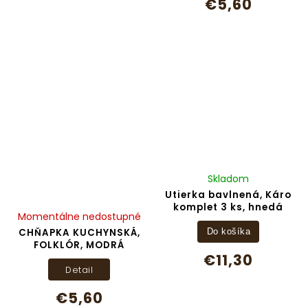
€5,60
Skladom
Utierka bavlnená, Káro
komplet 3 ks, hnedá
Momentálne nedostupné
CHŇAPKA KUCHYNSKÁ,
Do košíka
FOLKLÓR, MODRÁ
€11,30
Detail
€5,60