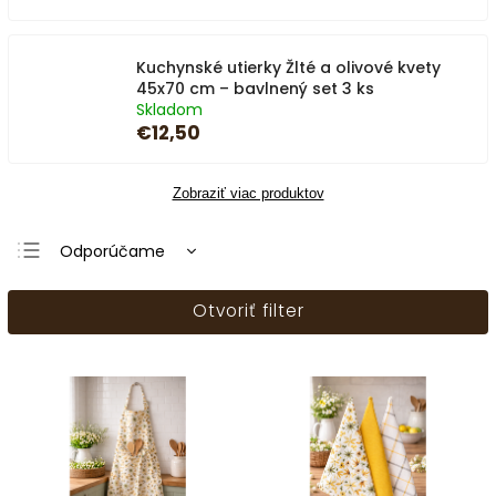
Kuchynské utierky Žlté a olivové kvety
45x70 cm – bavlnený set 3 ks
Skladom
€12,50
Zobraziť viac produktov
Odporúčame
Najlacnejšie
Otvoriť filter
Najdrahšie
Najpredávanejšie
Abecedne