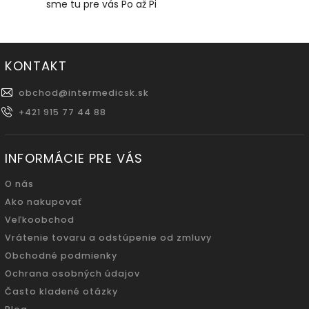
sme tu pre vás Po až Pi
KONTAKT
obchod
@
intermedicsk.sk
+421 915 77 44 88
INFORMÁCIE PRE VÁS
O nás
Ako nakupovať
Veľkoobchod
Vrátenie tovaru a odstúpenie od zmluvy
Obchodné podmienky
Ochrana osobných údajov
Často kladené otázky