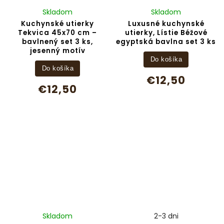
Skladom
Skladom
Kuchynské utierky
Luxusné kuchynské
Tekvica 45x70 cm –
utierky, Lístie Béžové
bavlnený set 3 ks,
egyptská bavlna set 3 ks
jesenný motív
Do košíka
Do košíka
€12,50
€12,50
Skladom
2-3 dni