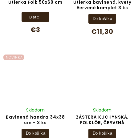
Utierka Folk 50x60 cm
Utierka bavlnená, kvety
červené komplet 3 ks
Detail
Do košíka
€3
€11,30
NOVINKA
Skladom
Skladom
Bavlnená handra 34x38
ZÁSTERA KUCHYNSKÁ,
cm - 3 ks
FOLKLÓR, ČERVENÁ
Do košíka
Do košíka