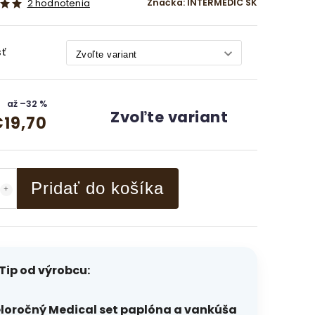
Značka:
INTERMEDIC SK
2 hodnotenia
ť
až –32 %
Zvoľte variant
19,70
Pridať do košíka
Tip od výrobcu:
loročný Medical set paplóna a vankúša