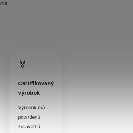
anie
🏅
Certifikovaný
výrobok
Výrobok má
potvrdenú
zdravotnú