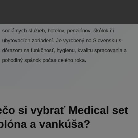
vyššími hygienickými nárokmi.
Set je vhodný do domácností, nemocníc, domovov
sociálnych služieb, hotelov, penziónov, škôlok či
ubytovacích zariadení. Je vyrobený na Slovensku s
dôrazom na funkčnosť, hygienu, kvalitu spracovania a
pohodlný spánok počas celého roka.
ečo si vybrať Medical set
plóna a vankúša?