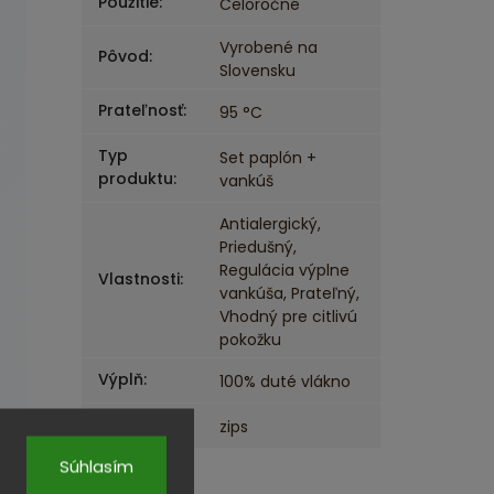
Použitie
:
Celoročné
Vyrobené na
Pôvod
:
Slovensku
Prateľnosť
:
95 °C
Typ
Set paplón +
produktu
:
vankúš
Antialergický
,
Priedušný
,
Regulácia výplne
Vlastnosti
:
vankúša
,
Prateľný
,
Vhodný pre citlivú
pokožku
Výplň
:
100% duté vlákno
Zapínanie
:
zips
Súhlasím