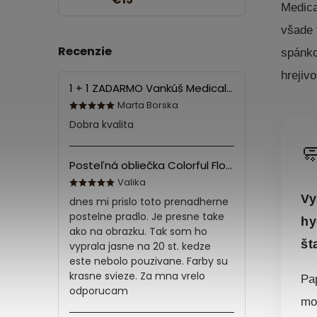
Medica
všade 
Recenzie
spánko
hrejiv
1 + 1 ZADARMO Vankúš Medical 70x90 cm
Marta Borska
Dobra kvalita

Posteľná obliečka Colorful Flowers Modrá 140x200/70x90 cm
Valika
Vy
dnes mi prislo toto prenadherne
postelne pradlo. Je presne take
hy
ako na obrazku. Tak som ho
št
vyprala jasne na 20 st. kedze
este nebolo pouzivane. Farby su
krasne svieze. Za mna vrelo
Pap
odporucam
mo