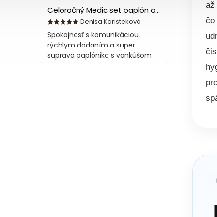
až 
Celoročný Medic set paplón a vankúš z bavlny
čo
Denisa Koristeková
Spokojnosť s komunikáciou,
ud
rýchlym dodaním a super
čis
suprava paplónika s vankúšom
hy
pro
sp