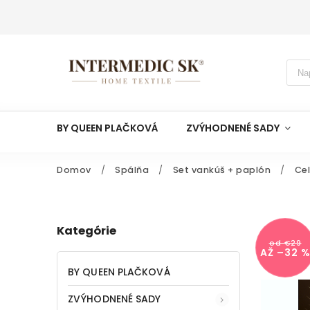
BY QUEEN PLAČKOVÁ
ZVÝHODNENÉ SADY
Domov
/
Spálňa
/
Set vankúš + paplón
/
Ce
Kategórie
od €29
AŽ –32 
BY QUEEN PLAČKOVÁ
ZVÝHODNENÉ SADY