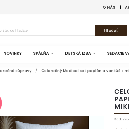
O NÁS
A
Hľadať
NOVINKY
SPÁLŇA
DETSKÁ IZBA
SEDACIE V
loročné súpravy
/
Celoročný Medical set paplón a vankúš z m
CEL
PAP
MIK
%
Kód:
Zvo