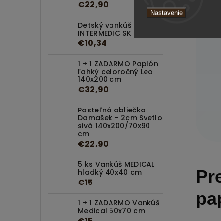
€22,90
Nastavenie
Detský vankúš
INTERMEDIC SK Medical
€10,34
1 + 1 ZADARMO Paplón
ľahký celoročný Leo
140x200 cm
€32,90
Posteľná obliečka
Damašek - 2cm Svetlo
sivá 140x200/70x90
cm
€22,90
5 ks Vankúš MEDICAL
Pr
hladký 40x40 cm
€15
pa
1 + 1 ZADARMO Vankúš
Medical 50x70 cm
€15