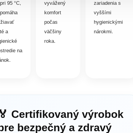
pri 95 °C,
vyvážený
zariadenia s
 pomáha
komfort
vyššími
ržiavať
počas
hygienickými
té a
väčšiny
nárokmi.
gienické
roka.
stredie na
ánok.
🏅 Certifikovaný výrobok
pre bezpečný a zdravý