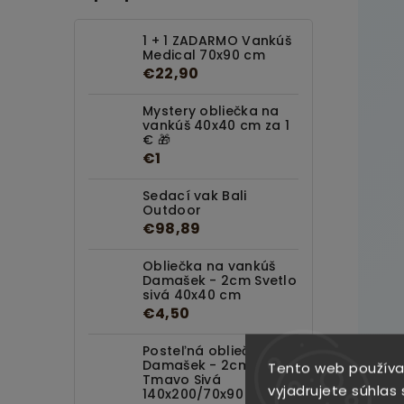
1 + 1 ZADARMO Vankúš
Medical 70x90 cm
€22,90
Mystery obliečka na
vankúš 40x40 cm za 1
€ 🎁
€1
Sedací vak Bali
Outdoor
€98,89
Obliečka na vankúš
Damašek - 2cm Svetlo
sivá 40x40 cm
€4,50
Posteľná obliečka
Damašek - 2cm
Tento web používa
Tmavo Sivá
vyjadrujete súhlas 
140x200/70x90 cm