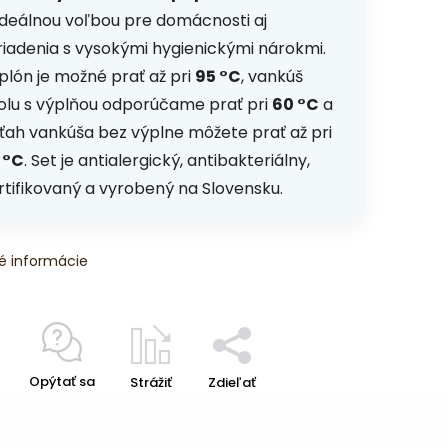
 ideálnou voľbou pre domácnosti aj
riadenia s vysokými hygienickými nárokmi.
plón je možné prať až pri
95 °C
, vankúš
olu s výplňou odporúčame prať pri
60 °C
a
ťah vankúša bez výplne môžete prať až pri
 °C
. Set je antialergický, antibakteriálny,
rtifikovaný a vyrobený na Slovensku.
é informácie
Opýtať sa
Strážiť
Zdieľať