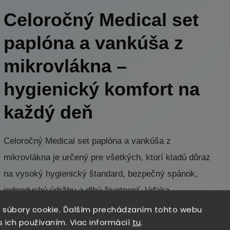
Celoročný Medical set
paplóna a vankúša z
mikrovlákna –
hygienický komfort na
každý deň
Celoročný Medical set paplóna a vankúša z
mikrovlákna je určený pre všetkých, ktorí kladú dôraz
na vysoký hygienický štandard, bezpečný spánok,
jednoduchú údržbu a dlhú životnosť. Vďaka
antialergickým a antibakteriálnym vlastnostiam je
 súbory cookie. Ďalším prechádzaním tohto webu
s ich používaním. Viac informácií
tu
.
vhodný pre alergikov, citlivé osoby aj do prostredí s