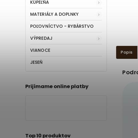
KÚPEĽŇA
MATERIÁLY A DOPLNKY
POĽOVNÍCTVO - RYBÁRSTVO
VÝPREDAJ
VIANOCE
Popis
JESEŇ
Podr
Prijímame online platby
Top 10 produktov