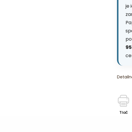
je
za
Pa
sp
po
95
ce
Detailn
Tlač