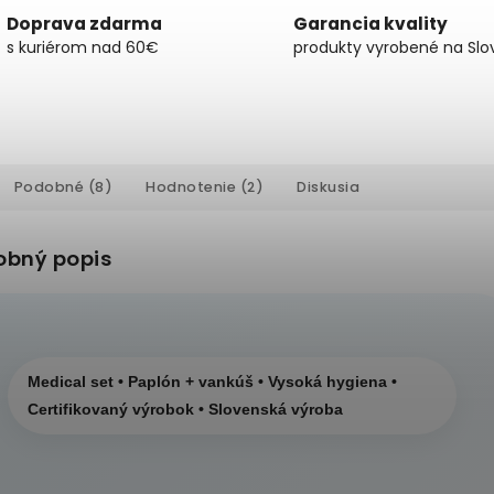
Doprava zdarma
Garancia kvality
s kuriérom nad 60€
produkty vyrobené na Slo
Podobné (8)
Hodnotenie (2)
Diskusia
obný popis
Medical set • Paplón + vankúš • Vysoká hygiena •
Certifikovaný výrobok • Slovenská výroba