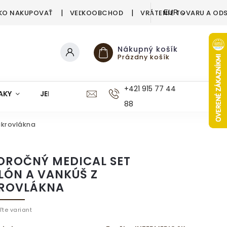
KO NAKUPOVAŤ
VEĽKOOBCHOD
VRÁTENIE TOVARU A OD
EUR
Nákupný košík
Prázdny košík
+421 915 77 44
AKY
JEDÁLEŇ
KUCHYŇA
KÚPEĽŇA
M
88
ikrovlákna
OROČNÝ MEDICAL SET
LÓN A VANKÚŠ Z
ROVLÁKNA
ľte variant