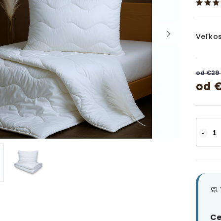
Veľkos
od €29
od
€
🧼
Ce