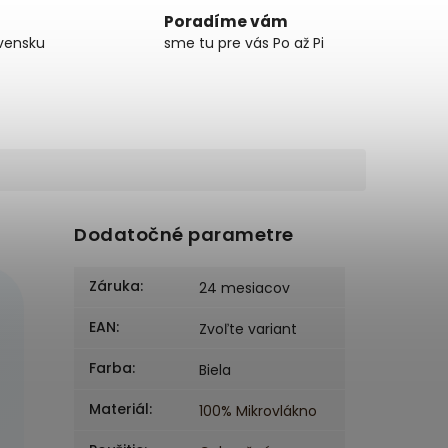
Poradíme vám
vensku
sme tu pre vás Po až Pi
Dodatočné parametre
Záruka
:
24 mesiacov
EAN
:
Zvoľte variant
Farba
:
Biela
Materiál
:
100% Mikrovlákno