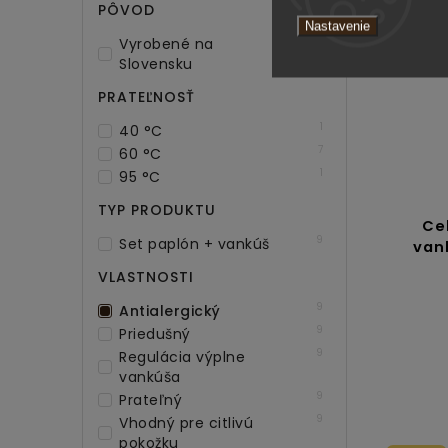
PÔVOD
Nastavenie
9
Vyrobené na
Slovensku
PRATEĽNOSŤ
1
40 °C
7
60 °C
1
95 °C
TYP PRODUKTU
Ce
9
Set paplón + vankúš
van
VLASTNOSTI
9
Antialergický
9
Priedušný
9
Regulácia výplne
vankúša
9
Prateľný
9
Vhodný pre citlivú
pokožku