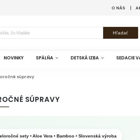
O NÁS
A
Hľadať
NOVINKY
SPÁLŇA
DETSKÁ IZBA
SEDACIE V
loročné súpravy
ROČNÉ SÚPRAVY
eloročné sety • Aloe Vera • Bamboo • Slovenská výroba