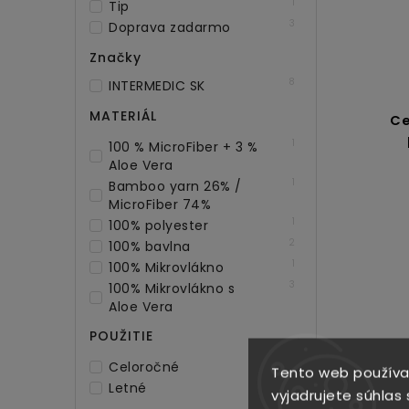
1
Tip
3
Doprava zadarmo
Značky
8
INTERMEDIC SK
MATERIÁL
Ce
1
100 % MicroFiber + 3 %
Aloe Vera
1
Bamboo yarn 26% /
MicroFiber 74%
1
100% polyester
2
100% bavlna
1
100% Mikrovlákno
3
100% Mikrovlákno s
Aloe Vera
POUŽITIE
8
Celoročné
Tento web používa
1
Letné
vyjadrujete súhlas 