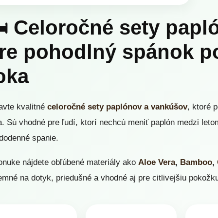
️ Celoročné sety pap
re pohodlný spánok p
oka
avte kvalitné
celoročné sety paplónov a vankúšov
, ktoré 
a. Sú vhodné pre ľudí, ktorí nechcú meniť paplón medzi leto
dodenné spanie.
onuke nájdete obľúbené materiály ako
Aloe Vera
,
Bamboo
,
jemné na dotyk, priedušné a vhodné aj pre citlivejšiu pokožk