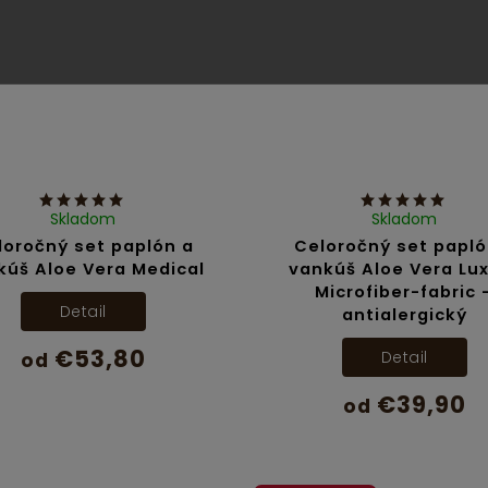
Skladom
Skladom
loročný set paplón a
Celoročný set papló
kúš Aloe Vera Medical
vankúš Aloe Vera Lu
Microfiber-fabric 
Detail
antialergický
€53,80
Detail
od
€39,90
od