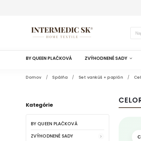
BY QUEEN PLAČKOVÁ
ZVÝHODNENÉ SADY
Domov
/
Spálňa
/
Set vankúš + paplón
/
Ce
CELO
Kategórie
BY QUEEN PLAČKOVÁ
ZVÝHODNENÉ SADY
C