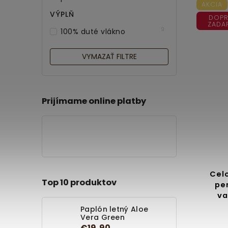
AKCIA
VÝPLŇ
DOPR
ZADA
9
100% duté vlákno
VYMAZAŤ FILTRE
Prijímame online platby
Cel
Top 10 produktov
pe
va
Paplón letný Aloe
Vera Green
€19,90