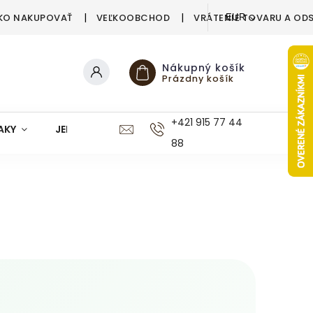
KO NAKUPOVAŤ
VEĽKOOBCHOD
VRÁTENIE TOVARU A OD
EUR
Nákupný košík
Prázdny košík
+421 915 77 44
AKY
JEDÁLEŇ
KUCHYŇA
KÚPEĽŇA
M
88