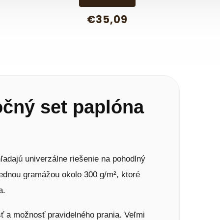
€35,09
očný set paplóna
hľadajú univerzálne riešenie na pohodlný
rednou gramážou okolo 300 g/m², ktoré
a.
sť a možnosť pravidelného prania. Veľmi