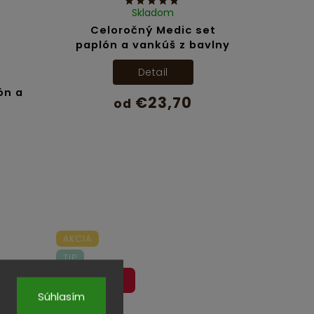
Skladom
Celoročný Medic set
paplón a vankúš z bavlny
Detail
ón a
€23,70
od
AKCIA
TIP
DOPRAVA
ZADARMO
Súhlasím