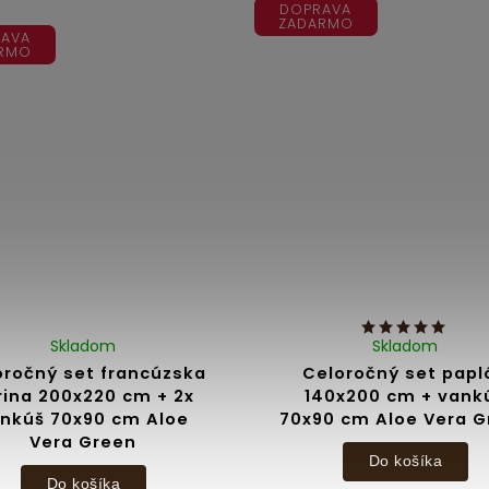
DOPRAVA
ZADARMO
AVA
RMO
Skladom
Skladom
oročný set francúzska
Celoročný set papl
rina 200x220 cm + 2x
140x200 cm + vank
nkúš 70x90 cm Aloe
70x90 cm Aloe Vera 
Vera Green
Do košíka
Do košíka