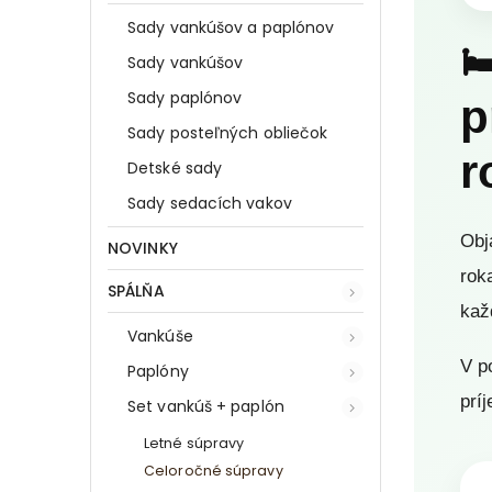
Sady vankúšov a paplónov

Sady vankúšov
Sady paplónov
p
Sady posteľných obliečok
r
Detské sady
Sady sedacích vakov
Obj
NOVINKY
rok
SPÁLŇA
kaž
Vankúše
V p
Paplóny
prí
Set vankúš + paplón
Letné súpravy
Celoročné súpravy