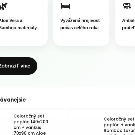
🌿
🛏️
🧼
Aloe Vera a
Vyvážená hrejivosť
Antial
Bamboo materiály
počas celého roka
prateľ
Zobraziť viac
ávanejšie
Celoročný set
Celoročný set
paplón 140x200
paplón + van
cm + vankúš
Bamboo Luxur
70x90 cm Aloe