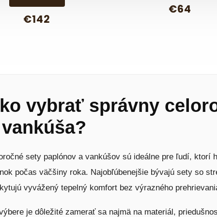
€64
€142
ko vybrať správny celor
 vankúša?
oročné sety paplónov a vankúšov sú ideálne pre ľudí, ktorí 
nok počas väčšiny roka. Najobľúbenejšie bývajú sety so st
kytujú vyvážený tepelný komfort bez výrazného prehrievani
 výbere je dôležité zamerať sa najmä na materiál, priedušno