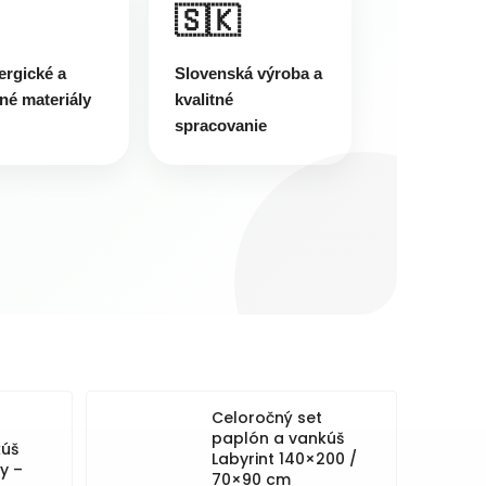
🇸🇰
ergické a
Slovenská výroba a
né materiály
kvalitné
spracovanie
Celoročný set
paplón a vankúš
kúš
Labyrint 140×200 /
y –
70×90 cm