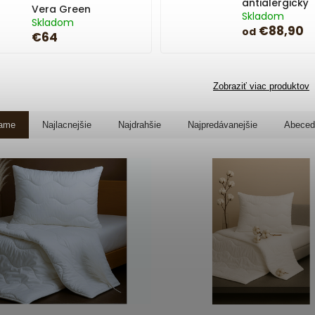
antialergický
Vera Green
Skladom
Skladom
€88,90
od
€64
Zobraziť viac produktov
ame
Najlacnejšie
Najdrahšie
Najpredávanejšie
Abeced