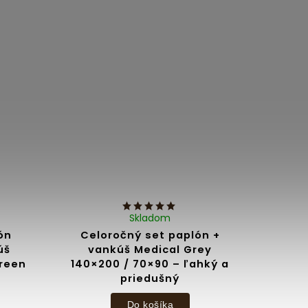
Skladom
ón
Celoročný set paplón +
úš
vankúš Medical Grey
Green
140×200 / 70×90 – ľahký a
priedušný
Do košíka