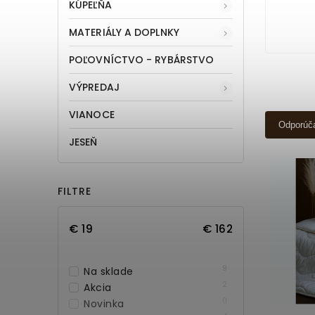
KÚPEĽŇA
MATERIÁLY A DOPLNKY
POĽOVNÍCTVO - RYBÁRSTVO
VÝPREDAJ
VIANOCE
Odporúč
JESEŇ
FILTRE
€
19
€
162
9
Na sklade
2
Akcia
0
Novinka