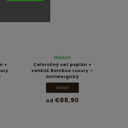
Skladom
n +
Celoročný set paplón +
xury
vankúš Bamboo Luxury –
–
antialergický
Detail
€88,90
od