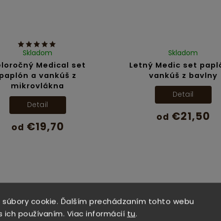
Skladom
Skladom
loročný Medical set
Letný Medic set papl
paplón a vankúš z
vankúš z bavlny
mikrovlákna
Detail
Detail
€21,50
od
€19,70
od
 súbory cookie. Ďalším prechádzaním tohto webu
s ich používaním. Viac informácií
tu
.