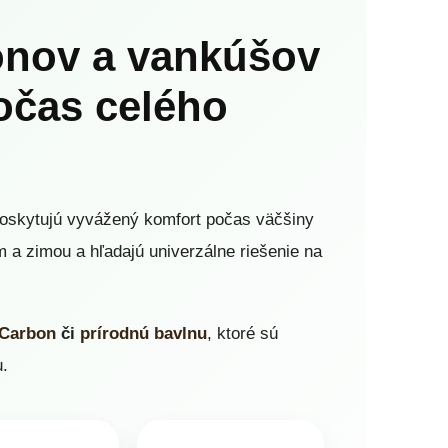
lónov a vankúšov
očas celého
poskytujú vyvážený komfort počas väčšiny
m a zimou a hľadajú univerzálne riešenie na
Carbon
či
prírodnú bavlnu
, ktoré sú
u.