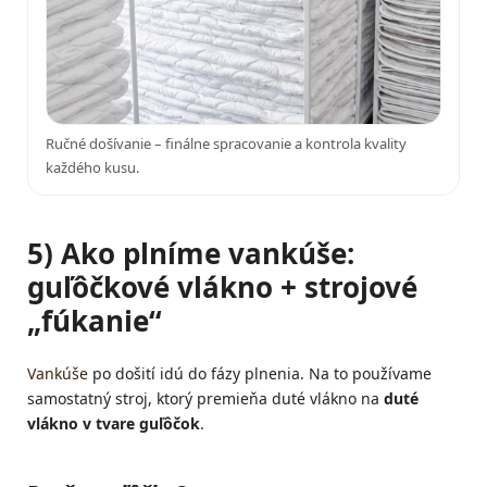
Ručné došívanie – finálne spracovanie a kontrola kvality
každého kusu.
5) Ako plníme vankúše:
guľôčkové vlákno + strojové
„fúkanie“
Vankúše
po došití idú do fázy plnenia. Na to používame
samostatný stroj, ktorý premieňa duté vlákno na
duté
vlákno v tvare guľôčok
.