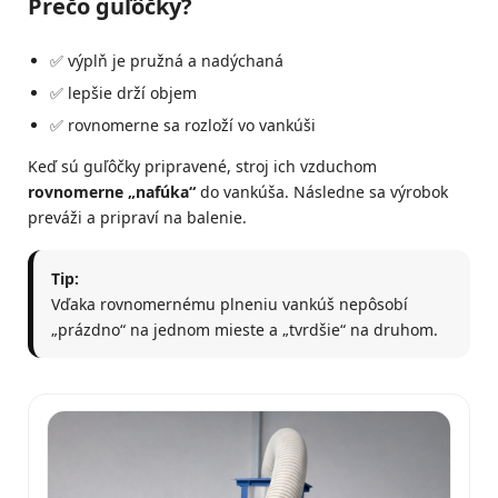
Prečo guľôčky?
✅ výplň je pružná a nadýchaná
✅ lepšie drží objem
✅ rovnomerne sa rozloží vo vankúši
Keď sú guľôčky pripravené, stroj ich vzduchom
rovnomerne „nafúka“
do vankúša. Následne sa výrobok
preváži a pripraví na balenie.
Tip:
Vďaka rovnomernému plneniu vankúš nepôsobí
„prázdno“ na jednom mieste a „tvrdšie“ na druhom.