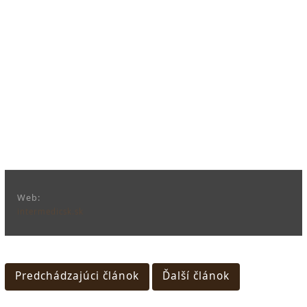
Web:
intermedicsk.sk
Predchádzajúci článok
Ďalší článok