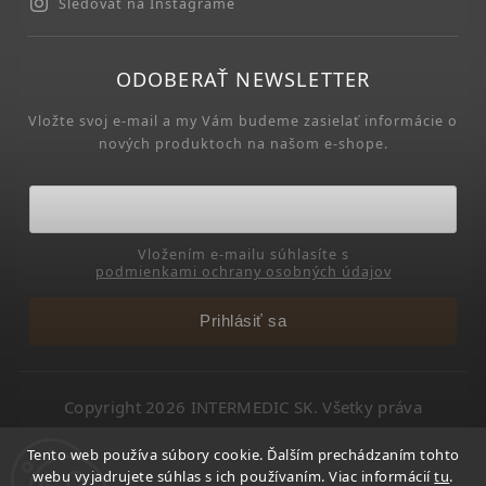
Sledovať na Instagrame
ODOBERAŤ NEWSLETTER
Vložte svoj e-mail a my Vám budeme zasielať informácie o
nových produktoch na našom e-shope.
Vložením e-mailu súhlasíte s
podmienkami ochrany osobných údajov
Prihlásiť sa
Copyright 2026
INTERMEDIC SK
. Všetky práva
vyhradené.
Tento web používa súbory cookie. Ďalším prechádzaním tohto
Upraviť nastavenie cookies
webu vyjadrujete súhlas s ich používaním. Viac informácií
tu
.