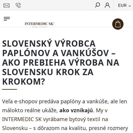
EUR
Hľadať
SLOVENSKÝ VÝROBCA
PAPLÓNOV A VANKÚŠOV –
AKO PREBIEHA VÝROBA NA
SLOVENSKU KROK ZA
KROKOM?
Veľa e-shopov predáva paplóny a vankúše, ale len
málokto reálne ukáže,
ako vznikajú
.
My v
INTERMEDIC SK vyrábame bytový textil na
Slovensku
– s dôrazom na kvalitu, presné rozmery