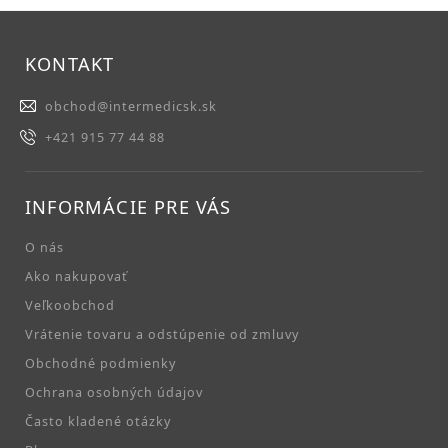
KONTAKT
obchod
@
intermedicsk.sk
+421 915 77 44 88
INFORMÁCIE PRE VÁS
O nás
Ako nakupovať
Veľkoobchod
Vrátenie tovaru a odstúpenie od zmluvy
Obchodné podmienky
Ochrana osobných údajov
Často kladené otázky