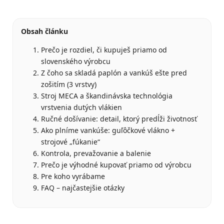
Obsah článku
Prečo je rozdiel, či kupuješ priamo od
slovenského výrobcu
Z čoho sa skladá paplón a vankúš ešte pred
zošitím (3 vrstvy)
Stroj MECA a škandinávska technológia
vrstvenia dutých vlákien
Ručné došívanie: detail, ktorý predĺži životnosť
Ako plníme vankúše: guľôčkové vlákno +
strojové „fúkanie“
Kontrola, prevažovanie a balenie
Prečo je výhodné kupovať priamo od výrobcu
Pre koho vyrábame
FAQ – najčastejšie otázky