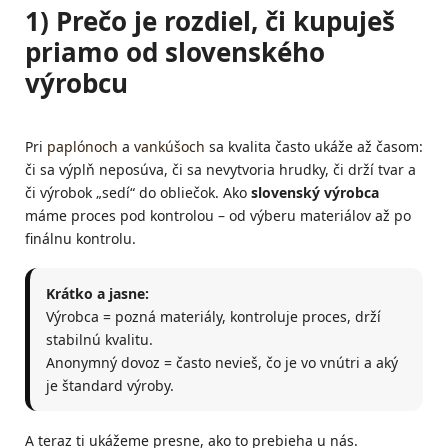
1) Prečo je rozdiel, či kupuješ
priamo od slovenského
výrobcu
Pri
paplónoch
a
vankúšoch
sa kvalita často ukáže až časom:
či sa výplň neposúva, či sa nevytvoria hrudky, či drží tvar a
či výrobok „sedí“ do obliečok. Ako
slovenský výrobca
máme proces pod kontrolou – od výberu materiálov až po
finálnu kontrolu.
Krátko a jasne:
Výrobca = pozná materiály, kontroluje proces, drží
stabilnú kvalitu.
Anonymný dovoz = často nevieš, čo je vo vnútri a aký
je štandard výroby.
A teraz ti ukážeme presne, ako to prebieha u nás.