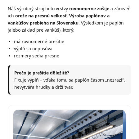
Náš výrobný stroj tieto vrstvy
rovnomerne zošije
a zároveň
ich
oreže na presnú veľkosť
.
Výroba paplónov a
vankúšov prebieha na Slovensku
. Výsledkom je paplón
(alebo základ pre vankúš), ktorý:
má rovnomerné prešitie
výplň sa neposúva
rozmery sedia presne
Prečo je prešitie dôležité?
Fixuje výplň – vďaka tomu sa paplón časom „nezrazí“,
nevytvára hrudky a drží tvar.