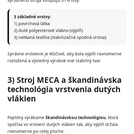
výrobného stroja vstupujú tri vrstvy:
3 základné vrstvy:
1) povrchová látka
2) duté polyesterové vlákno (výplň)
3) netkaná textília (stabilizačná spodná vrstva)
Správne vrstvenie je kľúčové, aby bola výplň rovnomerne
rozložená a výsledný výrobok mal stabilný tvar.
3) Stroj MECA a škandinávska
technológia vrstvenia dutých
vlákien
Paplóny vyrábame
škandinávskou technológiou
, ktorá
spočíva vo vrstvení dutých vlákien tak, aby výplň držala
rovnomerne po celej ploche.