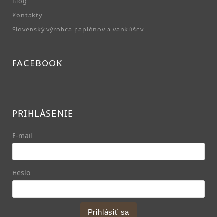
Blog
Kontakty
Slovenský výrobca paplónov a vankúšov
FACEBOOK
PRIHLÁSENIE
E-mail
Heslo
Prihlásiť sa