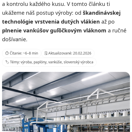
a kontrolu každého kusu. V tomto článku ti
ukážeme náš postup výroby: od
škandinávskej
technológie vrstvenia dutých vlákien
až po
plnenie vankúšov guľôčkovým vláknom
a ručné
došívanie.
⏱️ Čítanie: ~6–8 min
🗓️ Aktualizované: 20.02.2026
🏷️ Témy: výroba, paplóny, vankúše, slovenský výrobca