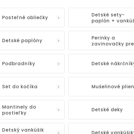
Detské sety-
Posteľné obliečky
paplón + vankú
Perinky a
Detské paplóny
zavinovačky pre
novorodencov
Podbradníky
Detské nákrčník
Set do kočíka
Mušelinové plie
Mantinely do
Detské deky
postieľky
Detský vankúšik
Detské vankúšik