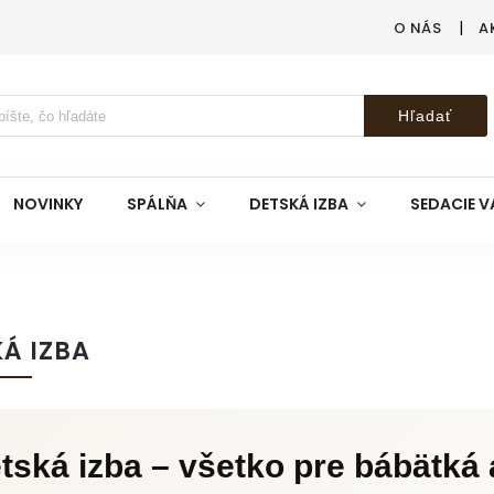
O NÁS
A
Hľadať
NOVINKY
SPÁLŇA
DETSKÁ IZBA
SEDACIE V
Á IZBA
tská izba – všetko pre bábätká 