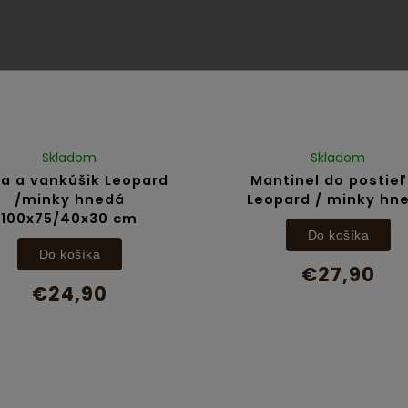
Skladom
Skladom
a a vankúšik Leopard
Mantinel do postie
/minky hnedá
Leopard / minky hn
100x75/40x30 cm
Do košíka
Do košíka
€27,90
€24,90