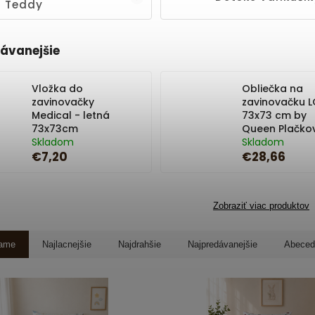
Teddy
ávanejšie
Vložka do
Obliečka na
zavinovačky
zavinovačku 
Medical - letná
73x73 cm by
73x73cm
Queen Plačko
Skladom
Skladom
€7,20
€28,66
Zobraziť viac produktov
ame
Najlacnejšie
Najdrahšie
Najpredávanejšie
Abeced