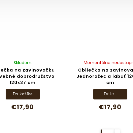
Skladom
Momentálne nedostup
iečka na zavinovačku
Obliečka na zavinov
vebné dobrodružstvo
Jednorožec a labuť 1
120x37 cm
cm
Detail
Do košíka
€17,90
€17,90