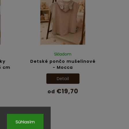
Skladom
ľky
Detské pončo mušelínové
5 cm
- Mocca
Detail
€19,70
od
Súhlasím