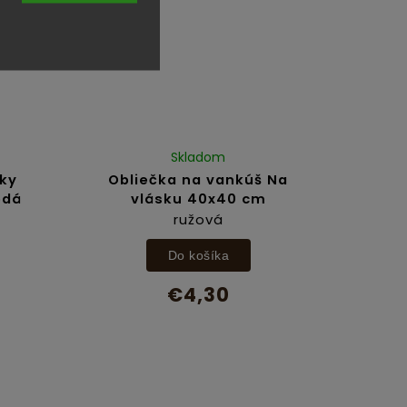
Skladom
ľky
Obliečka na vankúš Na
edá
vlásku 40x40 cm
ružová
Do košíka
€4,30