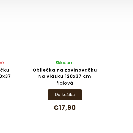
né
Skladom
ačku
Obliečka na zavinovačku
20x37
Na vlásku 120x37 cm
fialová
Do košíka
€17,90