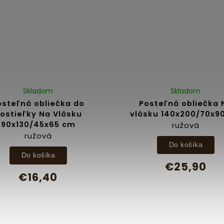
Skladom
Skladom
osteľná obliečka do
Posteľná obliečka 
ostieľky Na Vlásku
vlásku 140x200/70x9
90x130/45x65 cm
ružová
ružová
Do košíka
Do košíka
€25,90
€16,40