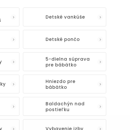
Detské vankúše
š
Detské pončo
5-dielna súprava
y
pre bábätko
Hniezdo pre
nky
bábätko
Baldachýn nad
postieľku
y
Vybavenie izby