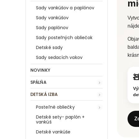
mi
Sady vankúšov a paplónov
Sady vankúšov
Vytvo
nájde
Sady paplónov
Sady posteľných obliečok
Objav
Detské sady
bald
krásn
Sady sedacích vakov
NOVINKY

SPÁLŇA
Vý
DETSKÁ IZBA
de
Posteľné obliečky
Detské sety- paplón +
Z
vankúš
Detské vankúše