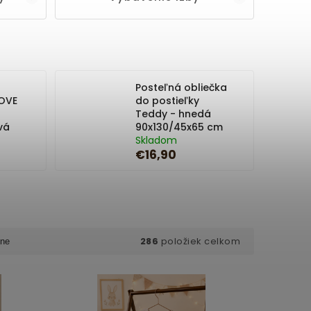
Posteľná obliečka
LOVE
do postieľky
Teddy - hnedá
vá
90x130/45x65 cm
Skladom
€16,90
286
položiek celkom
ne