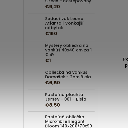
Green - neštepovaný
€9,20
Sedací vak Leone
Atlanta | Vonkajší
nábytok
€150
Mystery obliečka na
vankúš 40x40 cm za 1
€ 🎁
P
€1
p
Obliečka na vankúš
Damašek - 2cm Biela
€6,50
Posteľná plachta
Jersey - 001 - Biela
€8,50
Posteľná obliečka
Microfibre Elegant
Bloom 140x200/70x90