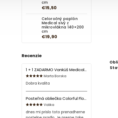
cm
€15,50
Celoročný paplón
Medical sivý z
mikrovlákna 140×200
cm
€19,90
Recenzie
Obl
Sta
1 + 1 ZADARMO Vankúš Medical 70x90 cm
Marta Borska
Dobra kvalita
Posteľná obliečka Colorful Flowers Modrá 140x200/70x90 cm
Valika
dnes mi prislo toto prenadherne
postelne pradlo. Je presne take