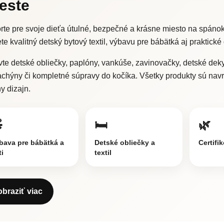
este
rte pre svoje dieťa útulné, bezpečné a krásne miesto na spánok
te kvalitný detský bytový textil, výbavu pre bábätká aj praktick
te detské obliečky, paplóny, vankúše, zavinovačky, detské deky
achýny či kompletné súpravy do kočíka. Všetky produkty sú nav
y dizajn.

🛏️
🌿
bava pre bábätká a
Detské obliečky a
Certifi
ti
textil
obraziť viac