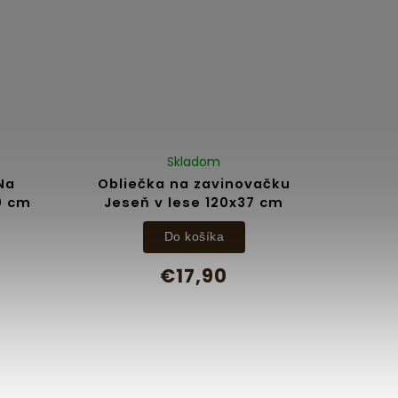
Skladom
Na
Obliečka na zavinovačku
0 cm
Jeseň v lese 120x37 cm
Do košíka
€17,90