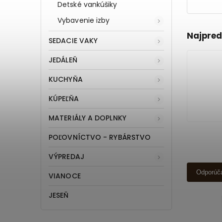
Detské vankúšiky
Vybavenie izby
Najpred
SEDACIE VAKY
JEDÁLEŇ
KUCHYŇA
KÚPEĽŇA
MATERIÁLY A DOPLNKY
POĽOVNÍCTVO - RYBÁRSTVO
VÝPREDAJ
Odporúč
VIANOCE
JESEŇ