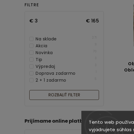
FILTRE
€
3
€
165
271
Na sklade
11
Akcia
70
Novinka
3
Tip
Ob
3
Výpredaj
Obl
1
Doprava zadarmo
5
2 + 1 zadarmo
ROZBALIŤ FILTER
Prijímame online platby
Tento web používa
vyjadrujete súhlas 