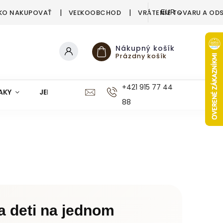
KO NAKUPOVAŤ
VEĽKOOBCHOD
VRÁTENIE TOVARU A OD
EUR
Nákupný košík
Prázdny košík
+421 915 77 44
AKY
JEDÁLEŇ
KUCHYŇA
KÚPEĽŇA
M
88
a deti na jednom