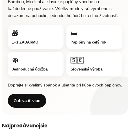
Bamboo, Medical aj klasické paplóny vhodné na
každodenné používanie. Všetky modely sú vyrobené s
dôrazom na pohodlie, jednoduchú údržbu a dlhú životnosť.
🎁
🛏️
1+1 ZADARMO
Paplóny na celý rok
🧼
🇸🇰
Jednoduchá údržba
Slovenská výroba
Doprajte si kvalitný spánok a ušetrite pri kúpe dvoch paplónov.
Zobraziť viac
Najpredávanejšie