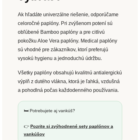
Ak hľadáte univerzálne riešenie, odporúčame
celoročné paplóny. Pri zvýšenom potení sú
obľúbené Bamboo paplóny a pre citlivú
pokožku Aloe Vera paplóny. Medical paplóny
sú vhodné pre zákazníkov, ktorí preferujú
vysokú hygienu a jednoduchú údržbu.
Všetky paplóny obsahujú kvalitnú antialergickú
výplň z dutého vlákna, ktorá je ľahká, vzdušná
a pohodlná počas každodenného používania.
🛏️ Potrebujete aj vankúš?
👉
Pozrite si zvýhodnené sety paplónov a
vankúšov