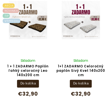
Abecedne
AKCIA
NOVINKA
TIP
VÝPREDAJ
Skladom
Skladom
1 + 1 ZADARMO Paplón
1+1 ZADARMO Celoročný
ľahký celoročný Leo
paplón Sivý Kvet 140x200
140x200 cm
cm
Do košíka
Do košíka
€32,90
€32,90