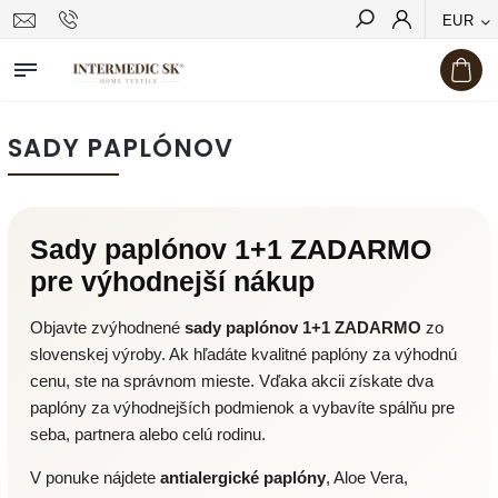
EUR
Hľadať
SADY PAPLÓNOV
Sady paplónov 1+1 ZADARMO
pre výhodnejší nákup
Objavte zvýhodnené
sady paplónov 1+1 ZADARMO
zo
slovenskej výroby. Ak hľadáte kvalitné paplóny za výhodnú
cenu, ste na správnom mieste. Vďaka akcii získate dva
paplóny za výhodnejších podmienok a vybavíte spálňu pre
seba, partnera alebo celú rodinu.
V ponuke nájdete
antialergické paplóny
, Aloe Vera,