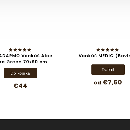
ZADARMO Vankúš Aloe
Vankúš MEDIC (Bavl
ra Green 70x90 cm
Detail
Do košíka
€7,60
od
€44