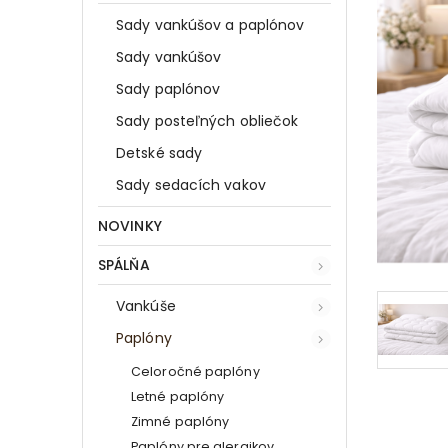
Sady vankúšov a paplónov
Sady vankúšov
Sady paplónov
Sady posteľných obliečok
Detské sady
Sady sedacích vakov
NOVINKY
SPÁLŇA
Vankúše
Paplóny
Celoročné paplóny
Letné paplóny
Zimné paplóny
Paplóny pre alergikov