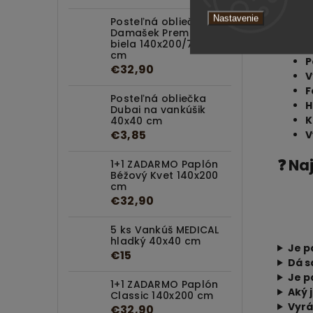
📐 T
Nastavenie
Posteľná obliečka
Damašek Premium
biela 140x200/70x90
R
cm
P
€32,90
V
F
Posteľná obliečka
H
Dubai na vankúšik
K
40x40 cm
€3,85
V
❓ Na
1+1 ZADARMO Paplón
Béžový Kvet 140x200
cm
€32,90
5 ks Vankúš MEDICAL
hladký 40x40 cm
Je p
€15
Dá s
Je p
1+1 ZADARMO Paplón
Aký 
Classic 140x200 cm
Vyrá
€32,90