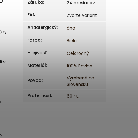
0
Záruka
:
24 mesiacov
EAN
:
Zvoľte variant
Antialergický
:
áno
šný
Farba
:
Biela
Hrejivosť
:
Celoročný
i v
Materiál
:
100% Bavlna
Vyrobené na
Pôvod
:
Slovensku
Prateľnosť
:
60 °C
a
 v