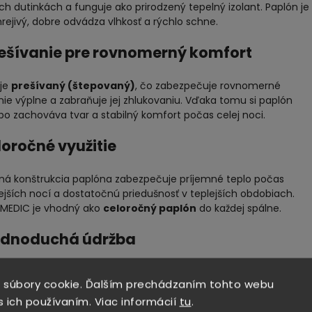
h dutinkách a funguje ako prirodzený tepelný izolant. Paplón je
hrejivý, dobre odvádza vlhkosť a rýchlo schne.
rešívanie pre rovnomerný komfort
 je
prešívaný (štepovaný)
, čo zabezpečuje rovnomerné
nie výplne a zabraňuje jej zhlukovaniu. Vďaka tomu si paplón
o zachováva tvar a stabilný komfort počas celej noci.
eloročné využitie
ná konštrukcia paplóna zabezpečuje príjemné teplo počas
jších nocí a dostatočnú priedušnosť v teplejších obdobiach.
 MEDIC je vhodný ako
celoročný paplón
do každej spálne.
ednoduchá údržba
ranie:
60 °C (max. 600 ot./min.)
ušenie:
voľne na vzduchu alebo jemný program v sušičke
 súbory cookie. Ďalším prechádzaním tohto webu
ehlenie:
neodporúča sa
s ich používaním. Viac informácií
tu
.