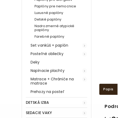
Paplóny pre nemocnice
Luxusné paplóny
Detské paplóny
Nadrozmerné atypické
paplóny
Farebné paplóny
Set vankúš + paplón
Posteľné obliečky
Deky
Napínacie plachty
Matrace + Chrániče na
matrace
Popis
Prehozy na posteľ
DETSKÁ IZBA
Podr
SEDACIE VAKY