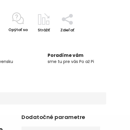
Opýtať sa
Strážiť
Zdieľať
Poradíme vám
vensku
sme tu pre vás Po až Pi
Dodatočné parametre