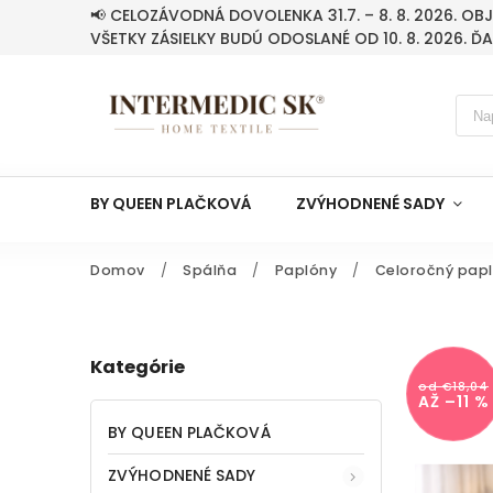
📢 CELOZÁVODNÁ DOVOLENKA 31.7. – 8. 8. 2026. O
VŠETKY ZÁSIELKY BUDÚ ODOSLANÉ OD 10. 8. 2026. Ď
BY QUEEN PLAČKOVÁ
ZVÝHODNENÉ SADY
Domov
/
Spálňa
/
Paplóny
/
Celoročný papl
Kategórie
od €18,04
AŽ –11 %
BY QUEEN PLAČKOVÁ
ZVÝHODNENÉ SADY