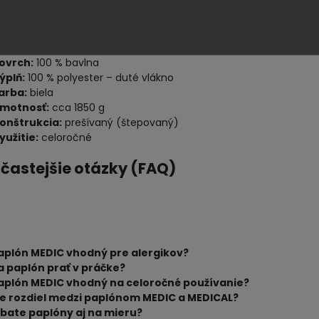
echnické parametre
ozmer:
podľa zvoleného variantu
ovrch:
100 % bavlna
ýplň:
100 % polyester – duté vlákno
arba:
biela
motnosť:
cca 1850 g
onštrukcia:
prešívaný (štepovaný)
yužitie:
celoročné
jčastejšie otázky (FAQ)
aplón MEDIC vhodný pre alergikov?
a paplón prať v práčke?
aplón MEDIC vhodný na celoročné používanie?
je rozdiel medzi paplónom MEDIC a MEDICAL?
bate paplóny aj na mieru?