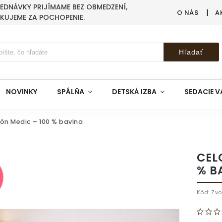
BJEDNÁVKY PRIJÍMAME BEZ OBMEDZENÍ,
O NÁS
A
AKUJEME ZA POCHOPENIE.
Hľadať
NOVINKY
SPÁLŇA
DETSKÁ IZBA
SEDACIE V
ón Medic – 100 % bavlna
CEL
% B
Kód:
Zvo