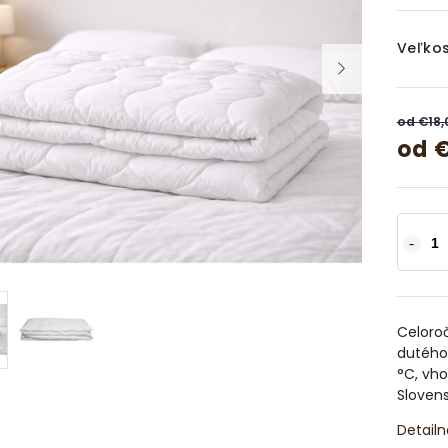
Veľkos
od €18
od
€
Celoro
dutého 
°C, vh
Slovens
Detailn