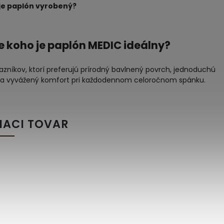
je paplón vyrobený?
re koho je paplón MEDIC ideálny?
azníkov, ktorí preferujú prírodný bavlnený povrch, jednoduchú
 a vyvážený komfort pri každodennom celoročnom spánku.
IACI TOVAR