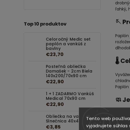
drobnýc
ľahký, 
🪡 P
Top 10 produktov
Paplón
Celoročný Medic set
rozlože
paplón a vankúš z
dlhodob
bavlny
€23,70
🌡️ C
Posteľná obliečka
Damašek - 2cm Biela
Vyváže
140x200/70x90 cm
chladne
€22,90
Paplón
1 + 1 ZADARMO Vankúš
🧼 J
Medical 70x90 cm
€22,90
P
Obliečka na vankúš
S
Tento web používa
Slnečnica 40x40 cm
Ž
vyjadrujete súhlas 
€3,85