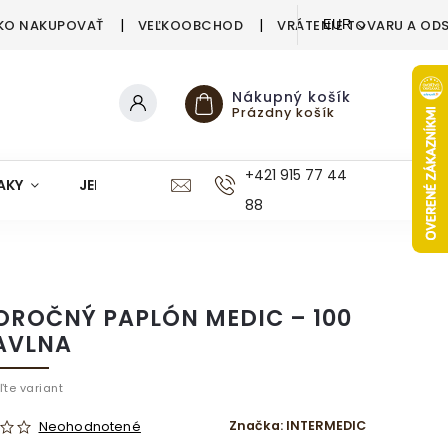
KO NAKUPOVAŤ
VEĽKOOBCHOD
VRÁTENIE TOVARU A OD
EUR
Nákupný košík
Prázdny košík
+421 915 77 44
AKY
JEDÁLEŇ
KUCHYŇA
KÚPEĽŇA
M
88
OROČNÝ PAPLÓN MEDIC – 100
AVLNA
ľte variant
Značka:
INTERMEDIC
Neohodnotené