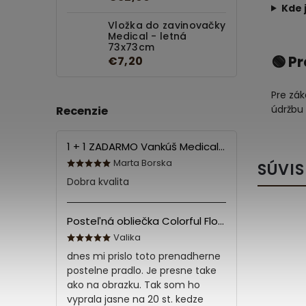
Kde 
Vložka do zavinovačky
Medical - letná
73x73cm
🟢 P
€7,20
Pre zák
údržbu
Recenzie
1 + 1 ZADARMO Vankúš Medical 70x90 cm
Marta Borska
SÚVIS
Dobra kvalita
Posteľná obliečka Colorful Flowers Modrá 140x200/70x90 cm
Valika
dnes mi prislo toto prenadherne
postelne pradlo. Je presne take
ako na obrazku. Tak som ho
vyprala jasne na 20 st. kedze