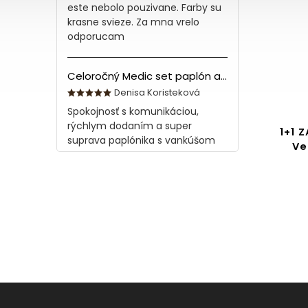
este nebolo pouzivane. Farby su
krasne svieze. Za mna vrelo
odporucam
Celoročný Medic set paplón a vankúš z bavlny
Denisa Koristeková
Spokojnosť s komunikáciou,
rýchlym dodaním a super
1+1 
suprava paplónika s vankúšom
Ve