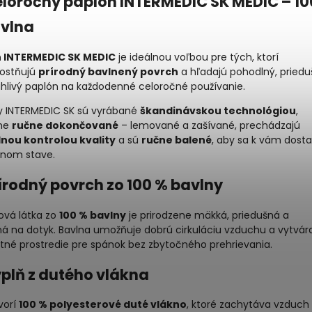
Celoročný paplón INTERMEDIC SK MEDIC – 10
vlna
 INTERMEDIC SK MEDIC
je ideálnou voľbou pre tých, ktorí
ostňujú
prírodný bavlnený povrch
a hľadajú pohodlný, priedu
ahlivý paplón na každodenné celoročné používanie.
y INTERMEDIC SK sú vyrábané
škandinávskou technológiou
,
ne
ručne dokončované
– lemované a zašívané, prechádzajú
nou kontrolou kvality
a sú
ručne balené
, aby sa k vám dostal
tnom stave.
rírodný povrch zo 100 % bavlny
ová látka zo
100 % bavlny
je prirodzene mäkká, priedušná a
ná na dotyk. Bavlna umožňuje dobrú cirkuláciu vzduchu a vytvár
tné prostredie pre spánok bez zbytočného prehrievania.
ýplň z dutého vlákna
vorí
100 % polyesterové duté vlákno
, ktoré zachytáva vzduch