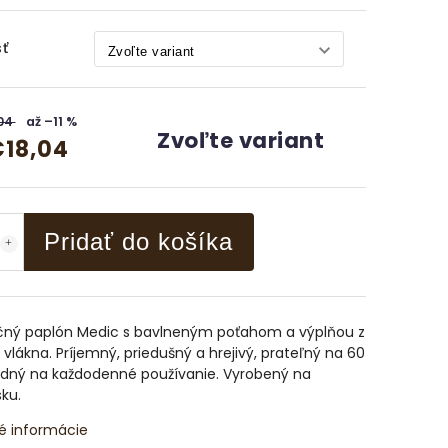
ť
,04
až –11 %
Zvoľte variant
18,04
Pridať do košíka
čný paplón Medic s bavlneným poťahom a výplňou z
vlákna. Príjemný, priedušný a hrejivý, prateľný na 60
odný na každodenné používanie. Vyrobený na
ku.
é informácie