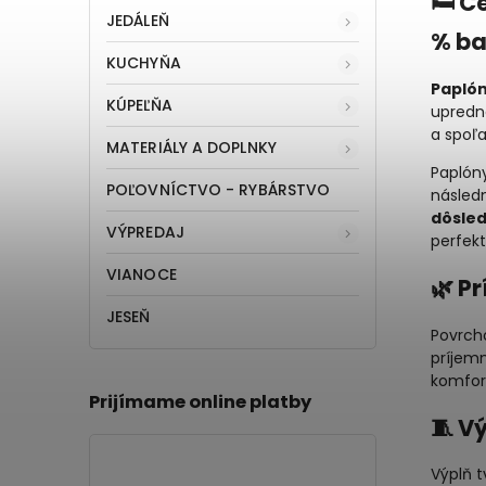
🛏️ 
JEDÁLEŇ
% ba
KUCHYŇA
Paplón
KÚPEĽŇA
upredn
a spoľ
MATERIÁLY A DOPLNKY
Paplón
POĽOVNÍCTVO - RYBÁRSTVO
násled
dôsled
VÝPREDAJ
perfek
VIANOCE
🌿 P
JESEŇ
Povrch
príjem
komfor
Prijímame online platby
🧵 V
Výplň t