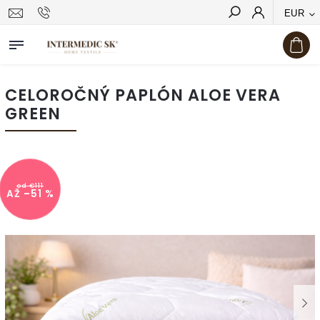
EUR
Hľadať
CELOROČNÝ PAPLÓN ALOE VERA
GREEN
od €111
AŽ –51 %