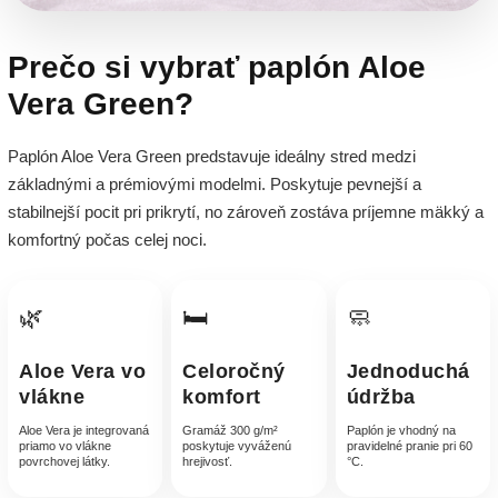
Prečo si vybrať paplón Aloe
Vera Green?
Paplón Aloe Vera Green predstavuje ideálny stred medzi
základnými a prémiovými modelmi. Poskytuje pevnejší a
stabilnejší pocit pri prikrytí, no zároveň zostáva príjemne mäkký a
komfortný počas celej noci.
🌿
🛏️
🧼
Aloe Vera vo
Celoročný
Jednoduchá
vlákne
komfort
údržba
Aloe Vera je integrovaná
Gramáž 300 g/m²
Paplón je vhodný na
priamo vo vlákne
poskytuje vyváženú
pravidelné pranie pri 60
povrchovej látky.
hrejivosť.
°C.