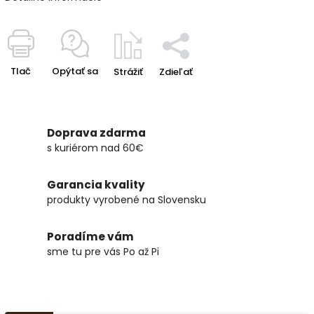
Tlač
Opýtať sa
Strážiť
Zdieľať
Doprava zdarma
s kuriérom nad 60€
Garancia kvality
produkty vyrobené na Slovensku
Poradíme vám
sme tu pre vás Po až Pi