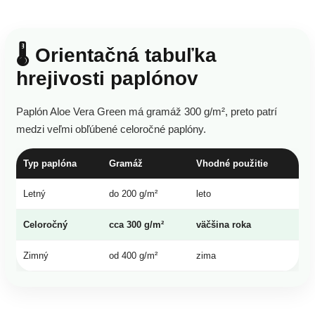
🌡️ Orientačná tabuľka
hrejivosti paplónov
Paplón Aloe Vera Green má gramáž 300 g/m², preto patrí
medzi veľmi obľúbené celoročné paplóny.
Typ paplóna
Gramáž
Vhodné použitie
Letný
do 200 g/m²
leto
Celoročný
cca 300 g/m²
väčšina roka
Zimný
od 400 g/m²
zima