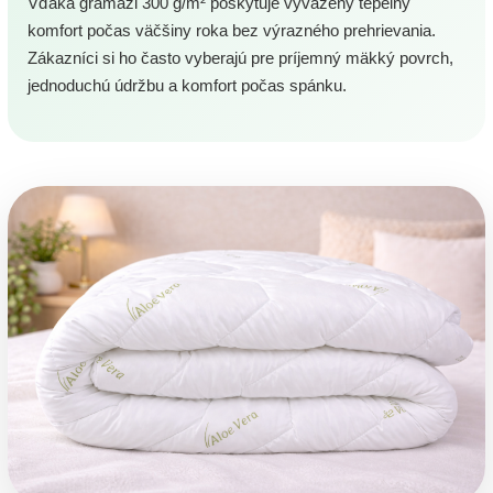
Vďaka gramáži 300 g/m² poskytuje vyvážený tepelný
komfort počas väčšiny roka bez výrazného prehrievania.
Zákazníci si ho často vyberajú pre príjemný mäkký povrch,
jednoduchú údržbu a komfort počas spánku.