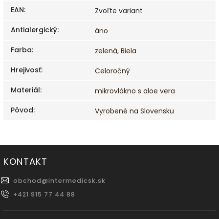
EAN
:
Zvoľte variant
Antialergický
:
áno
Farba
:
zelená
,
Biela
Hrejivosť
:
Celoročný
Materiál
:
mikrovlákno s aloe vera
Pôvod
:
Vyrobené na Slovensku
KONTAKT
obchod
@
intermedicsk.sk
+421 915 77 44 88