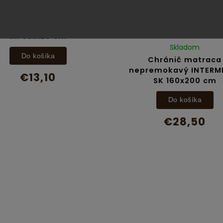
Skladom
Chránič matraca
remokavý INTERMEDIC
SK 60x120 cm
Skladom
Do košíka
Chránič matraca
nepremokavý INTERM
€13,10
SK 160x200 cm
Do košíka
€28,50