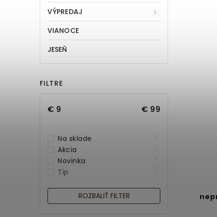
VÝPREDAJ
VIANOCE
JESEŇ
FILTRE
€
9
€
99
9
Na sklade
1
Akcia
1
Novinka
0
Tip
ROZBALIŤ FILTER
nep