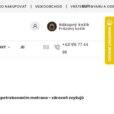
KO NAKUPOVAŤ
VEĽKOOBCHOD
VRÁTENIE TOVARU A OD
EUR
Nákupný košík
Prázdny košík
+421 915 77 44
AKY
JEDÁLEŇ
KUCHYŇA
KÚPEĽŇA
M
88
 opotrebovaním matraca – zároveň zvyšujú