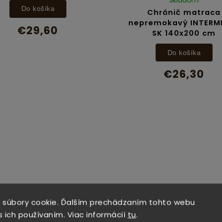
Skladom
Do košíka
Chránič matraca
nepremokavý INTERM
€29,60
SK 140x200 cm
Do košíka
€26,30
 súbory cookie. Ďalším prechádzaním tohto webu
s ich používaním. Viac informácií
tu
.