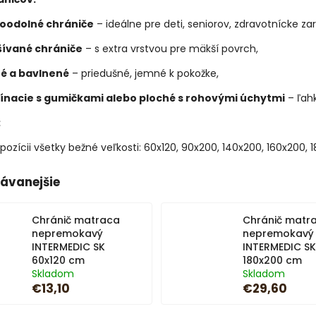
oodolné chrániče
– ideálne pre deti, seniorov, zdravotnícke zar
šívané chrániče
– s extra vrstvou pre mäkší povrch,
té a bavlnené
– priedušné, jemné k pokožke,
ínacie s gumičkami alebo ploché s rohovými úchytmi
– ľahk
:
spozícii všetky bežné veľkosti: 60x120, 90x200, 140x200, 160x200,
ávanejšie
Chránič matraca
Chránič matr
nepremokavý
nepremokavý
INTERMEDIC SK
INTERMEDIC SK
60x120 cm
180x200 cm
Skladom
Skladom
€13,10
€29,60