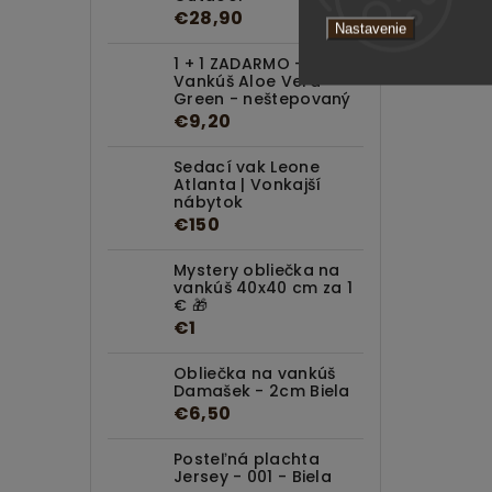
€28,90
Nastavenie
nep
1 + 1 ZADARMO -
Vankúš Aloe Vera
Green - neštepovaný
€9,20
Sedací vak Leone
Atlanta | Vonkajší
nábytok
€150
Mystery obliečka na
vankúš 40x40 cm za 1
€ 🎁
€1
Obliečka na vankúš
Damašek - 2cm Biela
€6,50
Posteľná plachta
Jersey - 001 - Biela