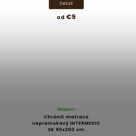
Detail
€9
od
Skladom
Chránič matraca
nepremokavý INTERMEDIC
SK 90x200 cm