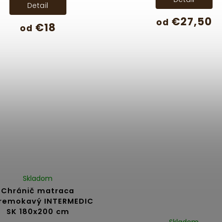
Detail
€27,50
od
€18
od
Skladom
Chránič matraca
remokavý INTERMEDIC
SK 180x200 cm