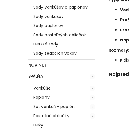
Sady vankúšov a paplónov
Vod
Sady vankúšov
Pre
Sady paplónov
Fro
Sady posteľných obliečok
Nap
Detské sady
Rozmery
Sady sedacích vakov
K di
NOVINKY
Najpred
SPÁLŇA
Vankúše
Paplóny
Set vankúš + paplón
Posteľné obliečky
Deky