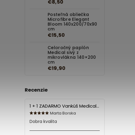
€8,50
Posteľná obliečka
Microfibre Elegant
Bloom 140x200/70x90
cm
€15,50
Celoročný paplón
Medical sivý z
mikrovlákna 140×200
cm
€19,90
Recenzie
1 + 1 ZADARMO Vankúš Medical 70x90 cm
Marta Borska
Dobra kvalita