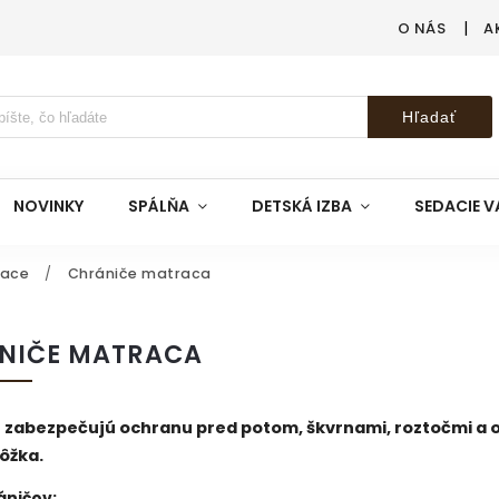
O NÁS
A
Hľadať
NOVINKY
SPÁLŇA
DETSKÁ IZBA
SEDACIE V
race
/
Chrániče matraca
NIČE MATRACA
 zabezpečujú ochranu pred potom, škvrnami, roztočmi a
ôžka.
áničov: