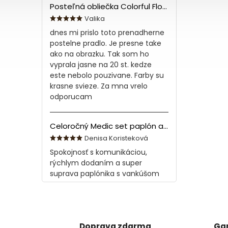
Posteľná obliečka Colorful Flowers Modrá 140x200/70x90 cm
Valika
dnes mi prislo toto prenadherne
postelne pradlo. Je presne take
ako na obrazku. Tak som ho
vyprala jasne na 20 st. kedze
este nebolo pouzivane. Farby su
krasne svieze. Za mna vrelo
odporucam
Celoročný Medic set paplón a vankúš z bavlny
Denisa Koristeková
Spokojnosť s komunikáciou,
rýchlym dodaním a super
suprava paplónika s vankúšom
Doprava zdarma
Gar