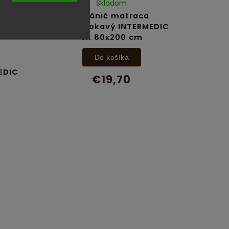
Skladom
Chránič matraca
nepremokavý INTERMEDIC
SK 80x200 cm
Do košíka
EDIC
€19,70