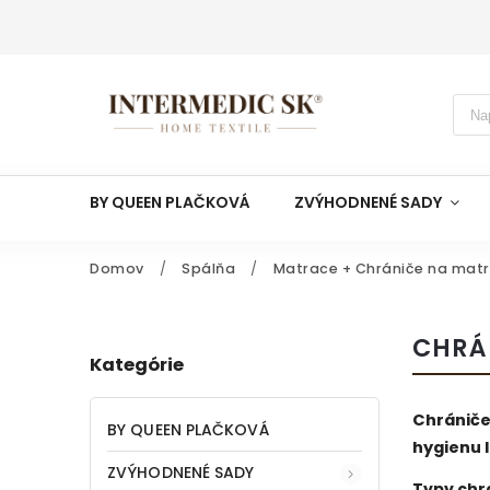
BY QUEEN PLAČKOVÁ
ZVÝHODNENÉ SADY
Domov
/
Spálňa
/
Matrace + Chrániče na mat
CHRÁ
Kategórie
Chrániče
BY QUEEN PLAČKOVÁ
hygienu l
ZVÝHODNENÉ SADY
Typy chr