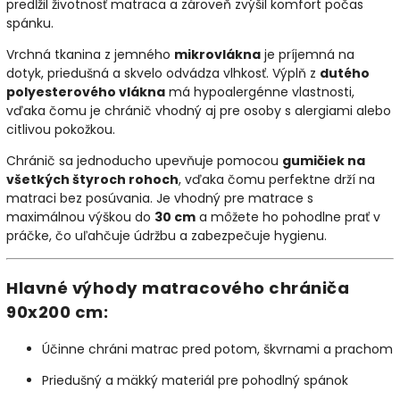
predĺžil životnosť matraca a zároveň zvýšil komfort počas
spánku.
Vrchná tkanina z jemného
mikrovlákna
je príjemná na
dotyk, priedušná a skvelo odvádza vlhkosť. Výplň z
dutého
polyesterového vlákna
má hypoalergénne vlastnosti,
vďaka čomu je chránič vhodný aj pre osoby s alergiami alebo
citlivou pokožkou.
Chránič sa jednoducho upevňuje pomocou
gumičiek na
všetkých štyroch rohoch
, vďaka čomu perfektne drží na
matraci bez posúvania. Je vhodný pre matrace s
maximálnou výškou do
30 cm
a môžete ho pohodlne prať v
práčke, čo uľahčuje údržbu a zabezpečuje hygienu.
Hlavné výhody matracového chrániča
90x200 cm:
Účinne chráni matrac pred potom, škvrnami a prachom
Priedušný a mäkký materiál pre pohodlný spánok