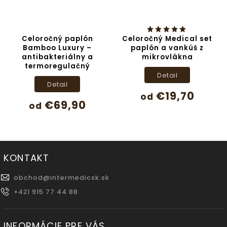
Celoročný paplón
Celoročný Medical set
Bamboo Luxury –
paplón a vankúš z
antibakteriálny a
mikrovlákna
termoregulačný
Detail
Detail
€19,70
od
€69,90
od
KONTAKT
obchod
@
intermedicsk.sk
+421 915 77 44 88
INFORMÁCIE PRE VÁS