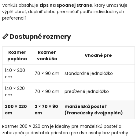
Vankúš obsahuje
zips na spodnej strane
, ktorý umožňuje
výplň ubrať, doplniť alebo premiešať podľa individuálnych
preferencií.
📏 Dostupné rozmery
Rozmer
Rozmer
Vhodné pre
paplóna
vankúša
140 × 200
70 × 90 cm
štandardné jednolôžko
cm
140 × 220
70 × 90 cm
predĺžené jednolôžko
cm
200 × 220
2 × 70 × 90
manželská posteľ
cm
cm
(francúzsky dvojpaplón)
Rozmer 200 × 220 cm je ideálny pre manželskú posteľ a
zabezpečuje dostatok priestoru pre dve osoby bez potreby