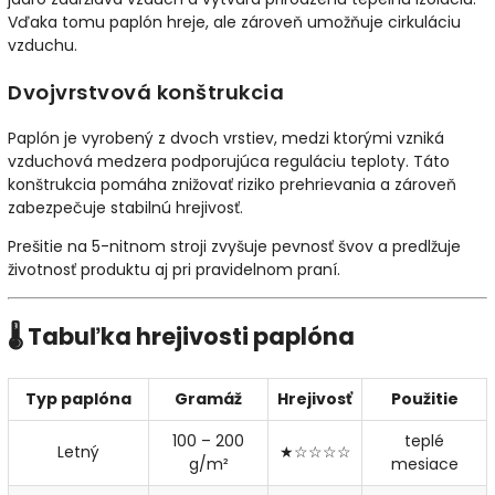
Vďaka tomu paplón hreje, ale zároveň umožňuje cirkuláciu
vzduchu.
Dvojvrstvová konštrukcia
Paplón je vyrobený z dvoch vrstiev, medzi ktorými vzniká
vzduchová medzera podporujúca reguláciu teploty. Táto
konštrukcia pomáha znižovať riziko prehrievania a zároveň
zabezpečuje stabilnú hrejivosť.
Prešitie na 5-nitnom stroji zvyšuje pevnosť švov a predlžuje
životnosť produktu aj pri pravidelnom praní.
🌡️ Tabuľka hrejivosti paplóna
Typ paplóna
Gramáž
Hrejivosť
Použitie
100 – 200
teplé
Letný
★☆☆☆☆
g/m²
mesiace