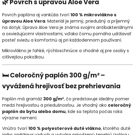
🌿 Povrch s úpravou Aloe Vera
Povrch paplóna aj vankúša tvorí
100 % mikrovlákno s
úpravou Aloe Vera
. Materiál je jemný, priedušný a príjemný
na dotyk. Úprava Aloe Vera je známa svojimi antibakteriálnymi
a osviežujúcimi vlastnosťami, vďaka čomu pomáha udržiavať
posteľ sviežu a komfortnú aj pri každodennom používaní.
Mikrovlákno je ľahké, rýchloschnúce a vhodné aj pre osoby s
citlivejšou pokožkou.
🛏️ Celoročný paplón 300 g/m² –
vyvážená hrejivosť bez prehrievania
Paplón má gramáž
300 g/m²
, čo predstavuje ideálny pomer
medzi hrejivosťou a priedušnosťou. Je vhodný ako
celoročný
paplón do bytu alebo domu
, kde sa teplota počas roka
výrazne nemení.
Vnútro tvorí
100 % polyesterové duté vlákno
, ktorého duté
jadro zadržiava vzduch a vytvára prirodzenú tepelnú izoláciu.