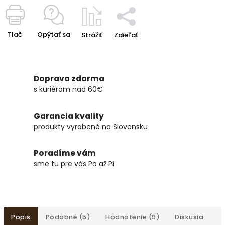
Tlač
Opýtať sa
Strážiť
Zdieľať
Doprava zdarma
s kuriérom nad 60€
Garancia kvality
produkty vyrobené na Slovensku
Poradíme vám
sme tu pre vás Po až Pi
Popis
Podobné (5)
Hodnotenie (9)
Diskusia