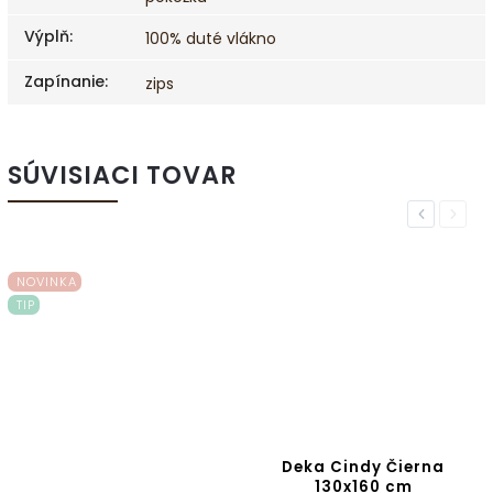
Výplň
:
100% duté vlákno
Zapínanie
:
zips
SÚVISIACI TOVAR
Previous
Next
NOVINKA
TIP
Deka Cindy Čierna
130x160 cm