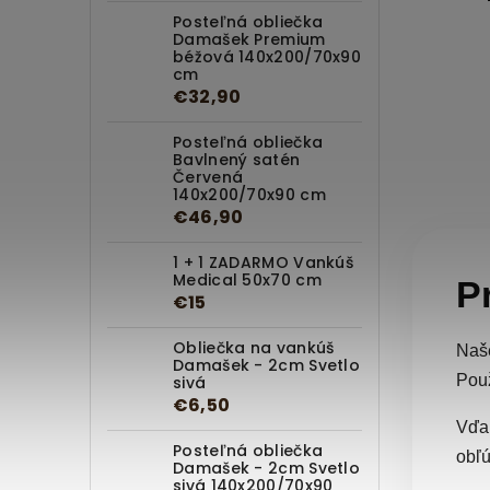
Posteľná obliečka
Damašek Premium
béžová 140x200/70x90
cm
€32,90
Posteľná obliečka
Bavlnený satén
Červená
140x200/70x90 cm
€46,90
1 + 1 ZADARMO Vankúš
Medical 50x70 cm
P
€15
Obliečka na vankúš
Na
Damašek - 2cm Svetlo
Použ
sivá
€6,50
Vďak
Posteľná obliečka
obľú
Damašek - 2cm Svetlo
sivá 140x200/70x90