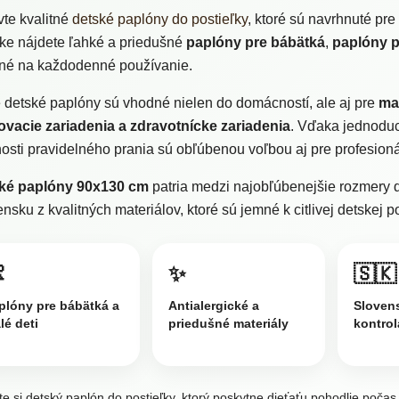
te kvalitné
detské paplóny do postieľky
, ktoré sú navrhnuté pr
ke nájdete ľahké a priedušné
paplóny pre bábätká
,
paplóny 
né na každodenné používanie.
 detské paplóny sú vhodné nielen do domácností, ale aj pre
mat
ovacie zariadenia a zdravotnícke zariadenia
. Vďaka jednoduc
sti pravidelného prania sú obľúbenou voľbou aj pre profesioná
ké paplóny 90x130 cm
patria medzi najobľúbenejšie rozmery d
nsku z kvalitných materiálov, ktoré sú jemné k citlivej detskej 

✨
🇸🇰
plóny pre bábätká a
Antialergické a
Sloven
lé deti
priedušné materiály
kontrol
te si detský paplón do postieľky, ktorý poskytne dieťaťu pohodlie počas 