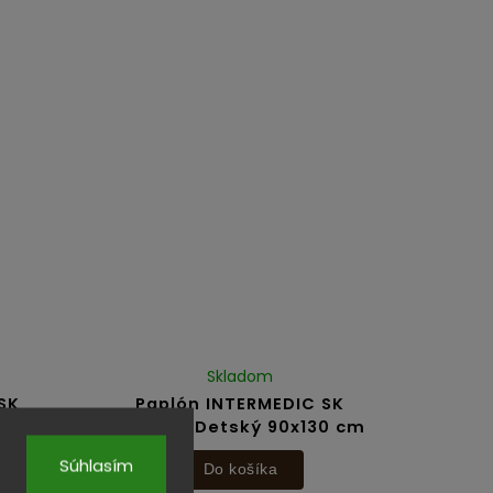
Skladom
SK
Paplón INTERMEDIC SK
35cm
Medical Detský 90x130 cm
Súhlasím
Do košíka