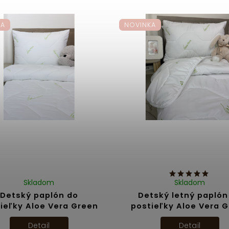
KA
NOVINKA
Skladom
Skladom
Detský paplón do
Detský letný paplón
ieľky Aloe Vera Green
postieľky Aloe Vera 
Detail
Detail