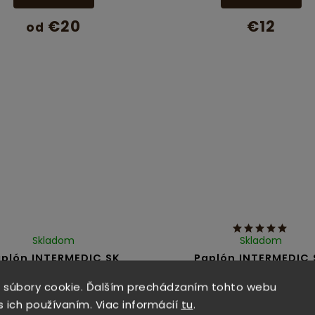
€20
€12
od
Skladom
Skladom
aplón INTERMEDIC SK
Paplón INTERMEDIC 
ic Detský 90x130 cm
Medical Detský 100x1
 súbory cookie. Ďalším prechádzaním tohto webu
Do košíka
Do košíka
s ich používaním. Viac informácií
tu
.