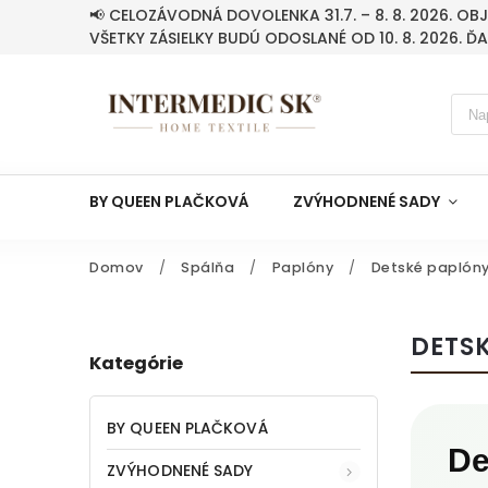
📢 CELOZÁVODNÁ DOVOLENKA 31.7. – 8. 8. 2026. O
VŠETKY ZÁSIELKY BUDÚ ODOSLANÉ OD 10. 8. 2026. Ď
BY QUEEN PLAČKOVÁ
ZVÝHODNENÉ SADY
Domov
/
Spálňa
/
Paplóny
/
Detské paplón
DETS
Kategórie
BY QUEEN PLAČKOVÁ
De
ZVÝHODNENÉ SADY