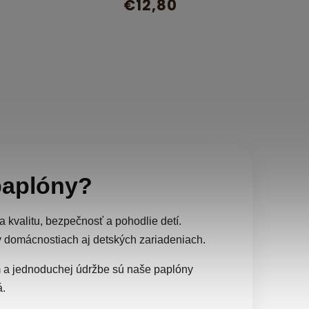
€12,80
paplóny?
kvalitu, bezpečnosť a pohodlie detí.
 domácnostiach aj detských zariadeniach.
 a jednoduchej údržbe sú naše paplóny
á.