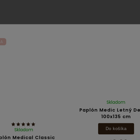
€18
€15,95
KA
Skladom
Paplón Medic Letný D
100x135 cm
Do košíka
Skladom
plón Medical Classic