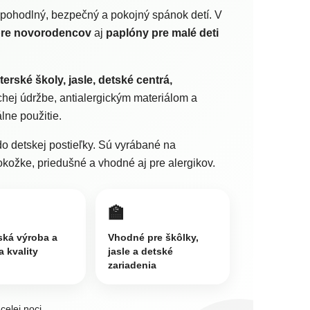
e pohodlný, bezpečný a pokojný spánok detí. V
pre novorodencov
aj
paplóny pre malé deti
erské školy, jasle, detské centrá,
hej údržbe, antialergickým materiálom a
lne použitie.
o detskej postieľky. Sú vyrábané na
pokožke, priedušné a vhodné aj pre alergikov.
🏫
ská výroba a
Vhodné pre škôlky,
a kvality
jasle a detské
zariadenia
celej noci.