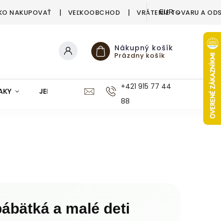
KO NAKUPOVAŤ
VEĽKOOBCHOD
VRÁTENIE TOVARU A OD
EUR
Nákupný košík
Prázdny košík
+421 915 77 44
AKY
JEDÁLEŇ
KUCHYŇA
KÚPEĽŇA
M
88
ábätká a malé deti