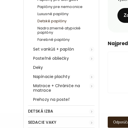
Paplóny pre nemocnice
Luxusné paplóny
Z
Detské paplóny
Nadrozmerné atypické
paplóny
Farebné paplóny
Najpred
Set vankúš + paplón
Posteľné obliečky
Deky
Napínacie plachty
Matrace + Chrániče na
matrace
Prehozy na posteľ
DETSKÁ IZBA
SEDACIE VAKY
Odporúč