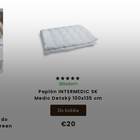
Skladom
Paplón INTERMEDIC SK
Medic Detský 100x135 cm
Do košíka
 do
€20
Green