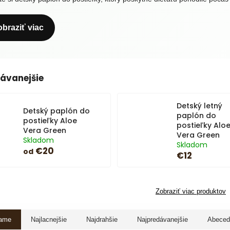
obraziť viac
ávanejšie
Detský letný
Detský paplón do
paplón do
postieľky Aloe
postieľky Alo
Vera Green
Vera Green
Skladom
Skladom
€20
od
€12
Zobraziť viac produktov
ame
Najlacnejšie
Najdrahšie
Najpredávanejšie
Abeced