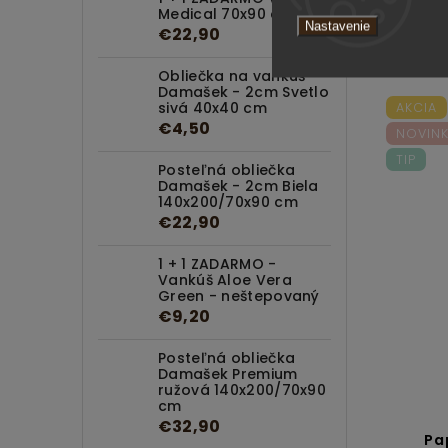
Medical 70x90 cm
Nastavenie
€22,90
Obliečka na vankúš
Damašek - 2cm Svetlo
sivá 40x40 cm
AKCIA
€4,50
NOVIN
TIP
Posteľná obliečka
Damašek - 2cm Biela
140x200/70x90 cm
€22,90
1 + 1 ZADARMO -
Vankúš Aloe Vera
Green - neštepovaný
€9,20
Posteľná obliečka
Damašek Premium
ružová 140x200/70x90
cm
€32,90
Pa