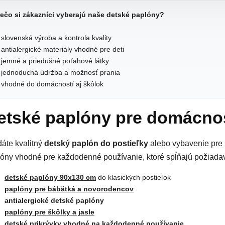
rečo si zákazníci vyberajú naše detské paplóny?
slovenská výroba a kontrola kvality
antialergické materiály vhodné pre deti
jemné a priedušné poťahové látky
 jednoduchá údržba a možnosť prania
vhodné do domácností aj škôlok
etské paplóny pre domácnost
áte kvalitný
detský paplón do postieľky
alebo vybavenie pre 
óny vhodné pre každodenné používanie, ktoré spĺňajú požiadav
detské paplóny 90x130 cm
do klasických postieľok
paplóny pre bábätká a novorodencov
antialergické detské paplóny
paplóny pre škôlky a jasle
detské prikrývky
vhodné na každodenné používanie