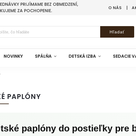
BJEDNÁVKY PRIJÍMAME BEZ OBMEDZENÍ,
O NÁS
A
AKUJEME ZA POCHOPENIE.
Hľadať
NOVINKY
SPÁLŇA
DETSKÁ IZBA
SEDACIE V
y
KÉ PAPLÓNY
tské paplóny do postieľky pre b