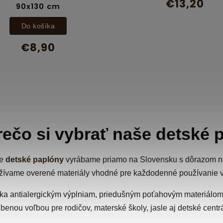
€13,20
90x130 cm
Do košíka
€8,90
rečo si vybrať naše detské 
še
detské paplóny
vyrábame priamo na Slovensku s dôrazom na 
ívame overené materiály vhodné pre každodenné používanie v
a antialergickým výplniam, priedušným poťahovým materiálom
benou voľbou pre rodičov, materské školy, jasle aj detské centr