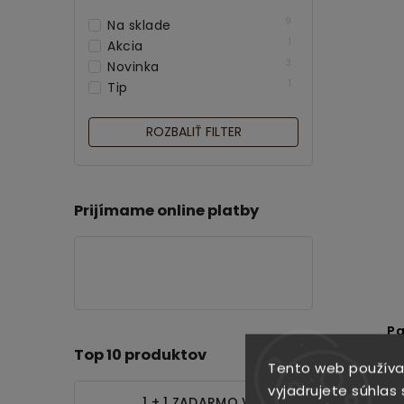
9
Na sklade
1
Akcia
3
Novinka
1
Tip
ROZBALIŤ FILTER
Prijímame online platby
P
Med
Top 10 produktov
Tento web používa
vyjadrujete súhlas 
1 + 1 ZADARMO Vankúš