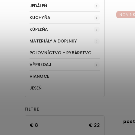
JEDÁLEŇ
NOVIN
KUCHYŇA
KÚPEĽŇA
MATERIÁLY A DOPLNKY
POĽOVNÍCTVO - RYBÁRSTVO
VÝPREDAJ
VIANOCE
JESEŇ
FILTRE
post
€
8
€
22