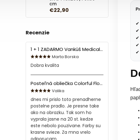
cm
€22,90
P
✔ 
✔ 
Recenzie
✔ 
✔
1 + 1 ZADARMO Vankúš Medical 70x90 cm
✔ 
Marta Borska
Dobra kvalita
D
Posteľná obliečka Colorful Flowers Modrá 140x200/70x90 cm
Hľad
Valika
papl
dnes mi prislo toto prenadherne
postelne pradlo. Je presne take
ako na obrazku. Tak som ho
vyprala jasne na 20 st. kedze
este nebolo pouzivane. Farby su
krasne svieze. Za mna vrelo
odporucam