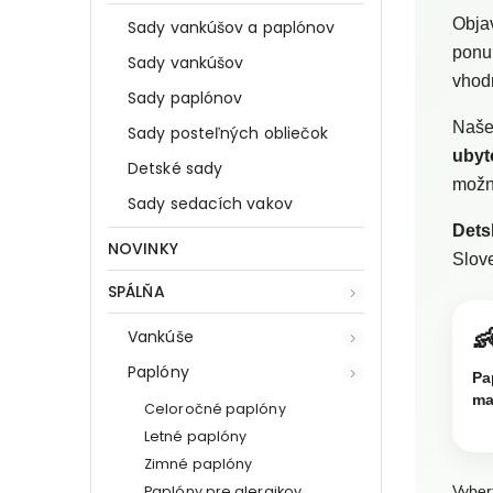
Objav
Sady vankúšov a paplónov
ponu
Sady vankúšov
vhod
Sady paplónov
Naše
Sady posteľných obliečok
ubyt
Detské sady
možno
Sady sedacích vakov
Dets
NOVINKY
Slove
SPÁLŇA

Vankúše
Paplóny
Pa
ma
Celoročné paplóny
Letné paplóny
Zimné paplóny
Paplóny pre alergikov
Vyber