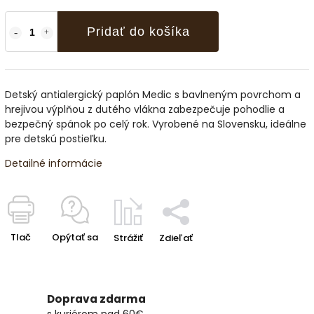
Pridať do košíka
Detský antialergický paplón Medic s bavlneným povrchom a
hrejivou výplňou z dutého vlákna zabezpečuje pohodlie a
bezpečný spánok po celý rok. Vyrobené na Slovensku, ideálne
pre detskú postieľku.
Detailné informácie
Tlač
Opýtať sa
Strážiť
Zdieľať
Doprava zdarma
s kuriérom nad 60€