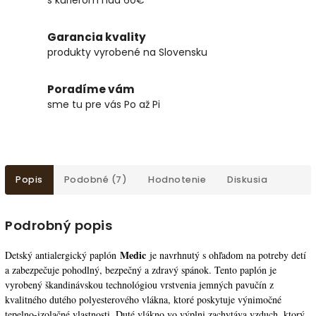
Garancia kvality
produkty vyrobené na Slovensku
Poradíme vám
sme tu pre vás Po až Pi
Popis
Podobné (7)
Hodnotenie
Diskusia
Podrobný popis
Medic
Detský antialergický paplón
je navrhnutý s ohľadom na potreby detí
a zabezpečuje pohodlný, bezpečný a zdravý spánok. Tento paplón je
vyrobený škandinávskou technológiou vrstvenia jemných pavučín z
kvalitného dutého polyesterového vlákna, ktoré poskytuje výnimočné
tepelno-izolačné vlastnosti. Duté vlákno vo výplni zachytáva vzduch, ktorý