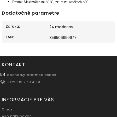
Pranie: Maximálne na 60°C, pri max. otáčkach 600
Dodatočné parametre
Záruka
:
24 mesiacov
EAN
:
8585069501177
KONTAKT
obchod
@
intermedicsk.sk
+421 915 77 44 88
INFORMÁCIE PRE VÁS
O nás
Ako nakupovať