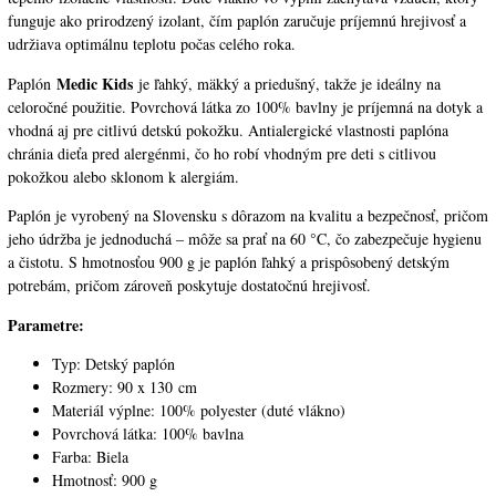
funguje ako prirodzený izolant, čím paplón zaručuje príjemnú hrejivosť a
udržiava optimálnu teplotu počas celého roka.
Medic Kids
Paplón
je ľahký, mäkký a priedušný, takže je ideálny na
celoročné použitie. Povrchová látka zo 100% bavlny je príjemná na dotyk a
vhodná aj pre citlivú detskú pokožku. Antialergické vlastnosti paplóna
chránia dieťa pred alergénmi, čo ho robí vhodným pre deti s citlivou
pokožkou alebo sklonom k alergiám.
Paplón je vyrobený na Slovensku s dôrazom na kvalitu a bezpečnosť, pričom
jeho údržba je jednoduchá – môže sa prať na 60 °C, čo zabezpečuje hygienu
a čistotu. S hmotnosťou 900 g je paplón ľahký a prispôsobený detským
potrebám, pričom zároveň poskytuje dostatočnú hrejivosť.
Parametre:
Typ: Detský paplón
Rozmery: 90 x 130 cm
Materiál výplne: 100% polyester (duté vlákno)
Povrchová látka: 100% bavlna
Farba: Biela
Hmotnosť: 900 g