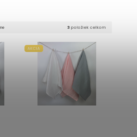
3
položiek celkom
ne
AKCIA