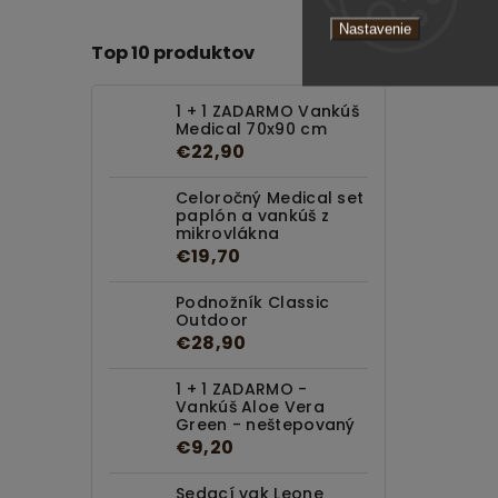
Nastavenie
Top 10 produktov
1 + 1 ZADARMO Vankúš
Medical 70x90 cm
€22,90
Celoročný Medical set
paplón a vankúš z
mikrovlákna
€19,70
Podnožník Classic
Outdoor
€28,90
1 + 1 ZADARMO -
Vankúš Aloe Vera
Green - neštepovaný
€9,20
Sedací vak Leone