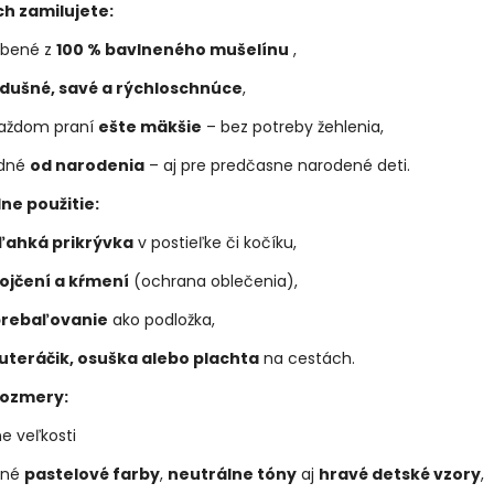
ich zamilujete:
obené z
100 % bavlneného mušelínu
,
edušné, savé a rýchloschnúce
,
každom praní
ešte mäkšie
– bez potreby žehlenia,
dné
od narodenia
– aj pre predčasne narodené deti.
ne použitie:
ľahká prikrývka
v postieľke či kočíku,
ojčení a kŕmení
(ochrana oblečenia),
rebaľovanie
ako podložka,
uteráčik, osuška alebo plachta
na cestách.
rozmery:
e veľkosti
mné
pastelové farby
,
neutrálne tóny
aj
hravé detské vzory
,