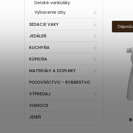
Detské vankúšiky
Vybavenie izby
SEDACIE VAKY
Odporúč
JEDÁLEŇ
KUCHYŇA
KÚPEĽŇA
MATERIÁLY A DOPLNKY
POĽOVNÍCTVO - RYBÁRSTVO
VÝPREDAJ
VIANOCE
JESEŇ
B