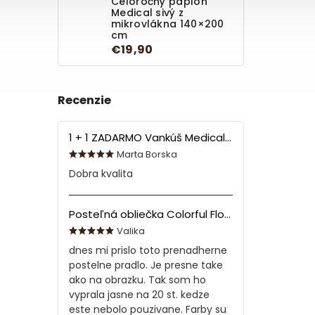
Celoročný paplón
Medical sivý z
mikrovlákna 140×200
cm
€19,90
Recenzie
1 + 1 ZADARMO Vankúš Medical 70x90 cm
Marta Borska
Dobra kvalita
Posteľná obliečka Colorful Flowers Modrá 140x200/70x90 cm
Valika
dnes mi prislo toto prenadherne
postelne pradlo. Je presne take
ako na obrazku. Tak som ho
vyprala jasne na 20 st. kedze
este nebolo pouzivane. Farby su