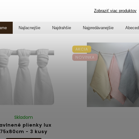
Zobraziť viac produktov
ame
Najlacnejšie
Najdrahšie
Najpredávanejšie
Abeced
AKCIA
NOVINKA
Skladom
avlnené plienky lux
75x80cm - 3 kusy