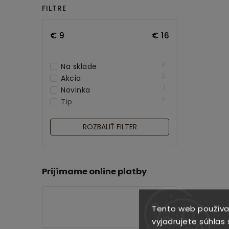
FILTRE
€
9
€
16
2
Na sklade
2
Akcia
1
Novinka
0
Tip
ROZBALIŤ FILTER
Prijímame online platby
Tento web používa
vyjadrujete súhlas 