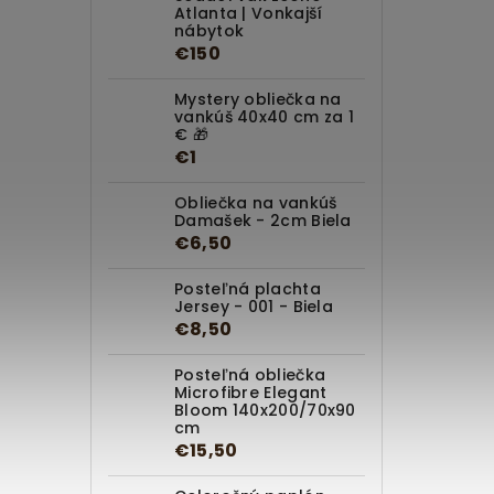
Atlanta | Vonkajší
nábytok
€150
Mystery obliečka na
vankúš 40x40 cm za 1
€ 🎁
€1
Obliečka na vankúš
Damašek - 2cm Biela
€6,50
Posteľná plachta
Jersey - 001 - Biela
€8,50
Posteľná obliečka
Microfibre Elegant
Bloom 140x200/70x90
cm
€15,50