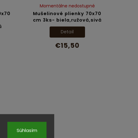
Momentálne nedostupné
0x70
Mušelinové plienky 70x70
cm 3ks- biela,ružová,sivá
á
Detail
€15,50
Súhlasím