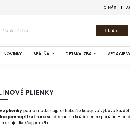
O NÁS
A
Hľadať
NOVINKY
SPÁLŇA
DETSKÁ IZBA
SEDACIE V
LINOVÉ PLIENKY
vé plienky
patria medzi najpraktickejšie kúsky vo výbave každé
ne jemnej štruktúre
sú ideálne na každodenné použitie – pri do
 tej najcitlivejšej pokožke.