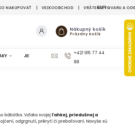
KO NAKUPOVAŤ
VEĽKOOBCHOD
VRÁTENIE TOVARU A OD
EUR
Nákupný košík
Prázdny košík
+421 915 77 44
AKY
JEDÁLEŇ
KUCHYŇA
KÚPEĽŇA
M
88
ho bábätka. Vďaka svojej
ľahkej, priedušnej a
jčení, odgrgnutí, prikrytí či prebaľovaní. Navyše sú