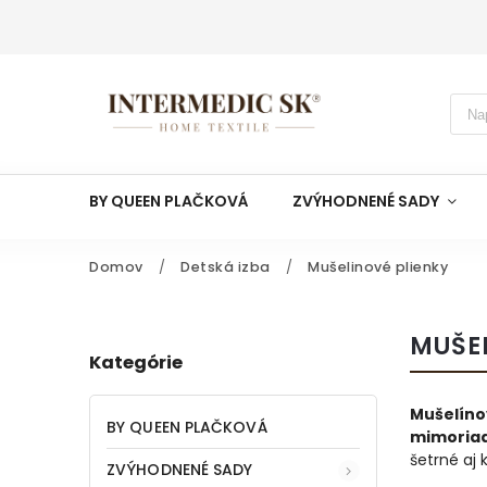
BY QUEEN PLAČKOVÁ
ZVÝHODNENÉ SADY
Domov
/
Detská izba
/
Mušelinové plienky
MUŠE
Kategórie
Mušelíno
BY QUEEN PLAČKOVÁ
mimoriad
šetrné aj k
ZVÝHODNENÉ SADY