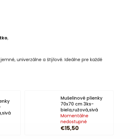
tko
,
 jemné, univerzálne a štýlové. Ideálne pre každé
Mušelinové plienky
ienky
70x70 cm 3ks-
-
biela,ružová,sivá
,sivá
Momentálne
nedostupné
€15,50