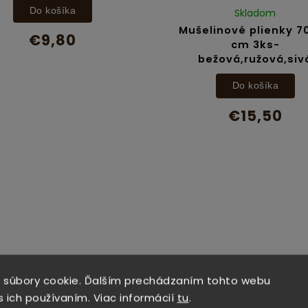
Do košíka
Skladom
Mušelinové plienky 7
€9,80
cm 3ks-
bežová,ružová,siv
Do košíka
€15,50
 súbory cookie. Ďalším prechádzaním tohto webu
s ich používaním. Viac informácií
tu
.