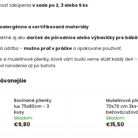
nosť zakúpenia
v sade po 2, 3 alebo 5 ks
.
oalergénne a certifikované materiály
ektné aj ako
darček do pôrodnice alebo výbavičky pre bábä
á údržba –
možno prať v práčke
a opakovane používať.
 si mušelínové plienky, ktoré vám budú verne slúžiť každý deň –
od narodenia až po batoľa.
ávanejšie
Bavlnené plienky
Mušelinové pl
lux 75x80cm - 3
70x70 cm 3ks
kusy
bežová,ružová
Skladom
Skladom
€9,80
€15,50