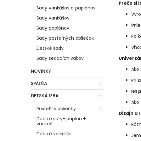
Prečo si 
Sady vankúšov a paplónov
Vyr
Sady vankúšov
Pri
Sady paplónov
Po 
Sady posteľných obliečok
Vho
Detské sady
Sady sedacích vakov
Univerzál
Ako
NOVINKY
Pri
d
SPÁLŇA
Na
p
DETSKÁ IZBA
Ako
Posteľné obliečky
Dizajn a 
Detské sety- paplón +
vankúš
Rôzn
Detské vankúše
Je