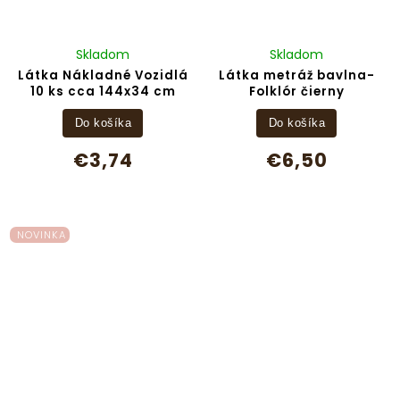
Skladom
Skladom
Látka Nákladné Vozidlá
Látka metráž bavlna-
10 ks cca 144x34 cm
Folklór čierny
Do košíka
Do košíka
€3,74
€6,50
NOVINKA