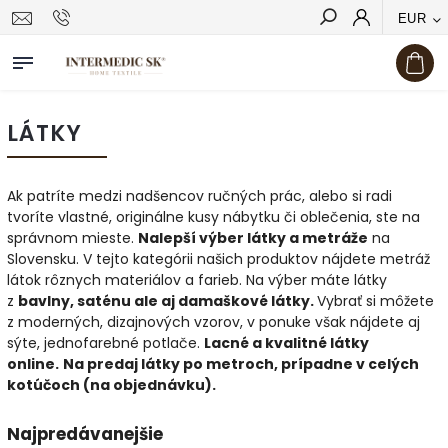
EUR
Hľadať
LÁTKY
Ak patríte medzi nadšencov ručných prác, alebo si radi
tvoríte vlastné, originálne kusy nábytku či oblečenia, ste na
správnom mieste.
Nalepší výber látky a metráže
na
Slovensku.
V tejto kategórii našich produktov nájdete metráž
látok rôznych materiálov a farieb.
Na výber máte látky
z
bavlny, saténu ale aj damaškové látky.
Vybrať si môžete
z moderných, dizajnových vzorov, v ponuke však nájdete aj
sýte, jednofarebné potlače.
Lacné a kvalitné látky
online.
Na predaj látky po metroch, prípadne v celých
kotúčoch (na objednávku).
Najpredávanejšie