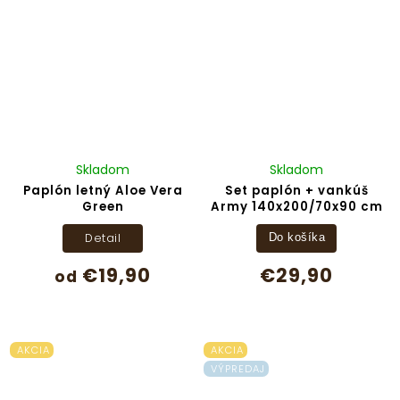
Skladom
Skladom
Paplón letný Aloe Vera
Set paplón + vankúš
Green
Army 140x200/70x90 cm
Detail
Do košíka
€19,90
€29,90
od
AKCIA
AKCIA
VÝPREDAJ