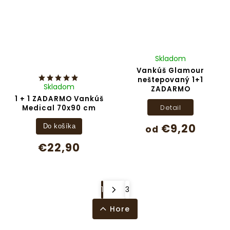
Skladom
Vankúš Glamour
neštepovaný 1+1
Skladom
ZADARMO
1 + 1 ZADARMO Vankúš
Detail
Medical 70x90 cm
€9,20
Do košíka
od
€22,90
1
3
Hore