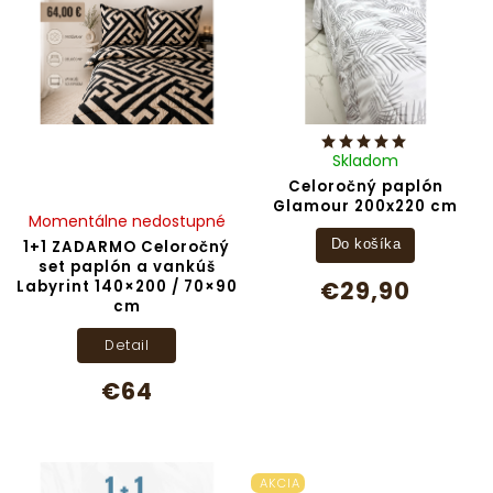
Skladom
Celoročný paplón
Glamour 200x220 cm
Momentálne nedostupné
1+1 ZADARMO Celoročný
Do košíka
set paplón a vankúš
€29,90
Labyrint 140×200 / 70×90
cm
Detail
€64
AKCIA