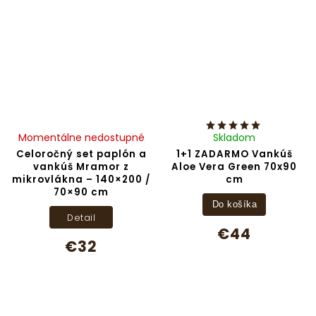
Momentálne nedostupné
Skladom
Celoročný set paplón a
1+1 ZADARMO Vankúš
vankúš Mramor z
Aloe Vera Green 70x90
mikrovlákna – 140×200 /
cm
70×90 cm
Do košíka
Detail
€44
€32