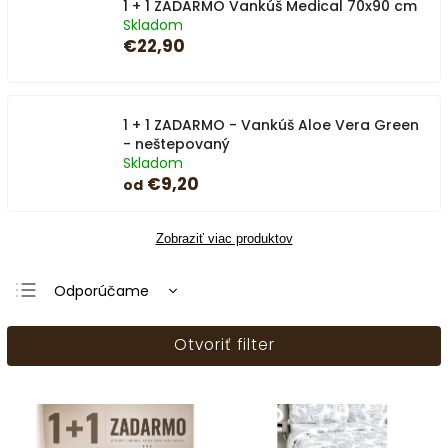
1 + 1 ZADARMO Vankúš Medical 70x90 cm
Skladom
€22,90
1 + 1 ZADARMO - Vankúš Aloe Vera Green
- neštepovaný
Skladom
€9,20
od
Zobraziť viac produktov
Odporúčame
Najlacnejšie
Otvoriť filter
Najdrahšie
Najpredávanejšie
Abecedne