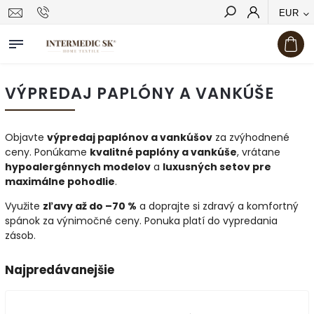
EUR
Hľadať
VÝPREDAJ PAPLÓNY A VANKÚŠE
Objavte
výpredaj paplónov a vankúšov
za zvýhodnené
ceny. Ponúkame
kvalitné paplóny a vankúše
, vrátane
hypoalergénnych modelov
a
luxusných setov pre
maximálne pohodlie
.
Využite
zľavy až do –70 %
a doprajte si zdravý a komfortný
spánok za výnimočné ceny. Ponuka platí do vypredania
zásob.
Najpredávanejšie