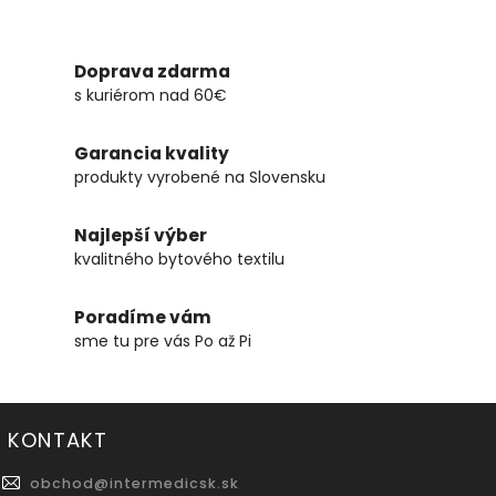
Doprava zdarma
s kuriérom nad 60€
Garancia kvality
produkty vyrobené na Slovensku
Najlepší výber
kvalitného bytového textilu
Poradíme vám
sme tu pre vás Po až Pi
KONTAKT
obchod
@
intermedicsk.sk