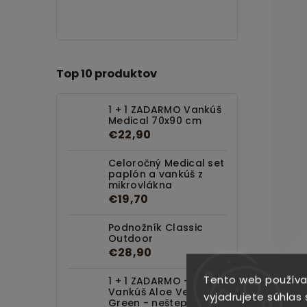
Top 10 produktov
1 + 1 ZADARMO Vankúš
Medical 70x90 cm
€22,90
Celoročný Medical set
paplón a vankúš z
mikrovlákna
€19,70
Podnožník Classic
Outdoor
€28,90
Tento web používa
1 + 1 ZADARMO -
Vankúš Aloe Vera
vyjadrujete súhlas 
Green - neštepovaný