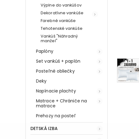
Výplne do vankúšov
Dekoratívne vankúše
Farebné vankúše
Tehotenské vankúše
Vankúš "Náhradný
manžel"
Paplóny
Set vankúš + paplón
Posteľné obliečky
Deky
Napínacie plachty
Matrace + Chrániče na
matrace
Prehozy na posteľ
DETSKÁ IZBA