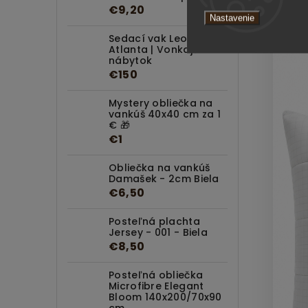
€9,20
Nastavenie
Sedací vak Leone
Atlanta | Vonkajší
nábytok
€150
Mystery obliečka na
vankúš 40x40 cm za 1
€ 🎁
€1
Obliečka na vankúš
Damašek - 2cm Biela
€6,50
Posteľná plachta
Jersey - 001 - Biela
€8,50
Posteľná obliečka
Microfibre Elegant
Bloom 140x200/70x90