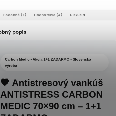
Podobné (7)
Hodnotenie (4)
Diskusia
obný popis
Carbon Medic • Akcia 1+1 ZADARMO • Slovenská
výroba
🖤 Antistresový vankúš
ANTISTRESS CARBON
MEDIC 70×90 cm – 1+1