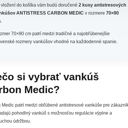
 vložení do košíka vám budú doručené
2 kusy antistresových
nkúšov ANTISTRESS CARBON MEDIC
v rozmere
70×90
m
.
zmer 70×90 cm patrí medzi tradičné a najobľúbenejšie
ovenské rozmery vankúšov vhodné na každodenné spanie.
ečo si vybrať vankúš
rbon Medic?
 Medic patrí medzi obľúbené antistresové vankúše pre zákazní
hľadajú pohodlný vankúš s možnosťou regulácie výplne a
uchou údržbou.