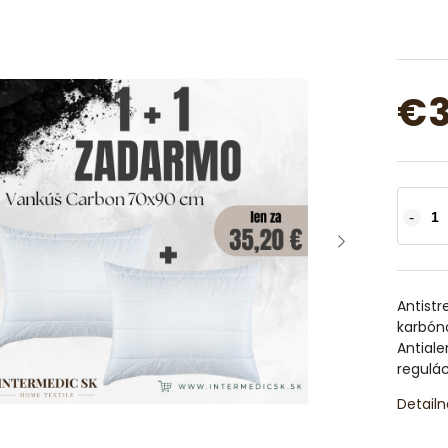
€3
Antist
karbón
Antiale
regulác
Detailn