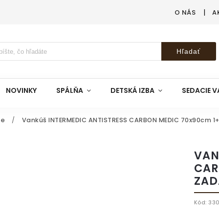
O NÁS
A
Hľadať
NOVINKY
SPÁLŇA
DETSKÁ IZBA
SEDACIE V
še
/
Vankúš INTERMEDIC ANTISTRESS CARBON MEDIC 70x90cm 1
VAN
CAR
ZA
Kód:
33