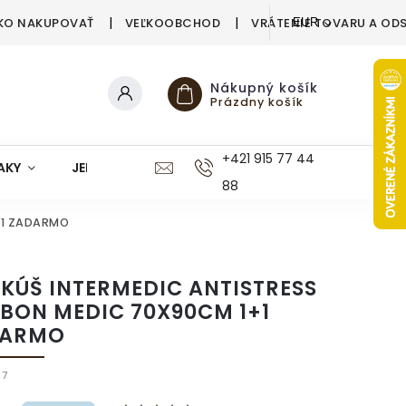
KO NAKUPOVAŤ
VEĽKOOBCHOD
VRÁTENIE TOVARU A OD
EUR
Nákupný košík
Prázdny košík
+421 915 77 44
AKY
JEDÁLEŇ
KUCHYŇA
KÚPEĽŇA
M
88
+1 ZADARMO
KÚŠ INTERMEDIC ANTISTRESS
BON MEDIC 70X90CM 1+1
DARMO
07