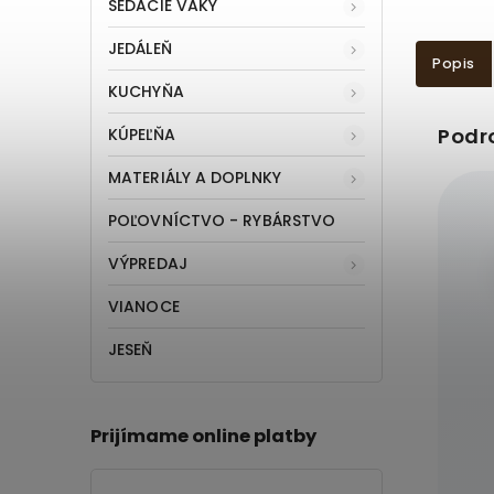
SEDACIE VAKY
JEDÁLEŇ
Popis
KUCHYŇA
Podr
KÚPEĽŇA
MATERIÁLY A DOPLNKY
POĽOVNÍCTVO - RYBÁRSTVO
VÝPREDAJ
VIANOCE
JESEŇ
Prijímame online platby