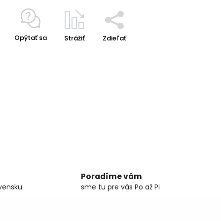
Opýtať sa
Strážiť
Zdieľať
Poradíme vám
vensku
sme tu pre vás Po až Pi