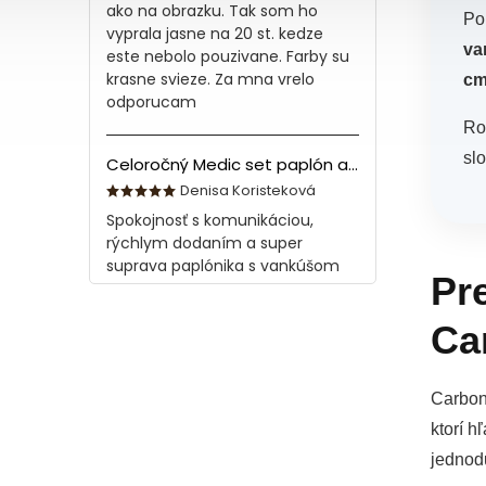
ako na obrazku. Tak som ho
Po
vyprala jasne na 20 st. kedze
va
este nebolo pouzivane. Farby su
krasne svieze. Za mna vrelo
c
odporucam
Ro
sl
Celoročný Medic set paplón a vankúš z bavlny
Denisa Koristeková
Spokojnosť s komunikáciou,
rýchlym dodaním a super
suprava paplónika s vankúšom
Pr
Ca
Carbon
ktorí 
jednod