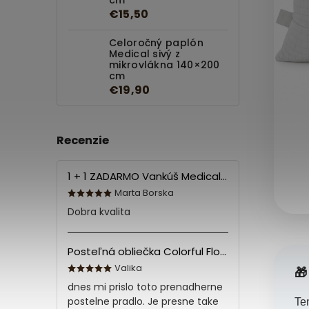
cm
€15,50
Celoročný paplón
Medical sivý z
mikrovlákna 140×200
cm
€19,90
Recenzie
1 + 1 ZADARMO Vankúš Medical 70x90 cm
Marta Borska
Dobra kvalita
Posteľná obliečka Colorful Flowers Modrá 140x200/70x90 cm
Valika
🎁
dnes mi prislo toto prenadherne
postelne pradlo. Je presne take
Te