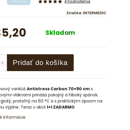
4 hodnotenia
VÝPREDAJ
Značka:
INTERMEDIC
5,20
Skladom
Pridať do košíka
resový vankúš
Antistress Carbon 70×90 cm
s
ovými vláknami prináša pokojný a hlboký spánok.
rgický, prateľný na 60 °C a s praktickým zipsom na
iu výplne. Teraz v akcii
1+1 ZADARMO
.
é informácie