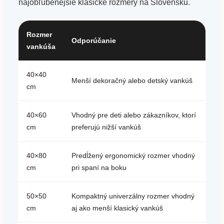
najobľúbenejšie klasické rozmery na Slovensku.
Rozmer
Odporúčanie
vankúša
40×40
Menší dekoračný alebo detský vankúš
cm
40×60
Vhodný pre deti alebo zákazníkov, ktorí
cm
preferujú nižší vankúš
40×80
Predĺžený ergonomický rozmer vhodný
cm
pri spaní na boku
50×50
Kompaktný univerzálny rozmer vhodný
cm
aj ako menší klasický vankúš