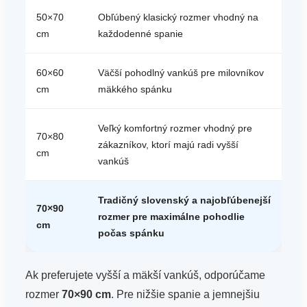
50×70
Obľúbený klasický rozmer vhodný na
cm
každodenné spanie
60×60
Väčší pohodlný vankúš pre milovníkov
cm
mäkkého spánku
Veľký komfortný rozmer vhodný pre
70×80
zákazníkov, ktorí majú radi vyšší
cm
vankúš
Tradičný slovenský a najobľúbenejší
70×90
rozmer pre maximálne pohodlie
cm
počas spánku
Ak preferujete vyšší a mäkší vankúš, odporúčame
rozmer
70×90 cm
. Pre nižšie spanie a jemnejšiu