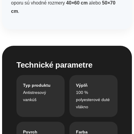
oporu sú vhodné rozmery
40×60 cm
alebo
50×70
cm
.
Technické parametre
Typ produktu
Výplň
Antistresový
100 %
vankúš
polyesterové duté
vlákno
Povrch
Farba