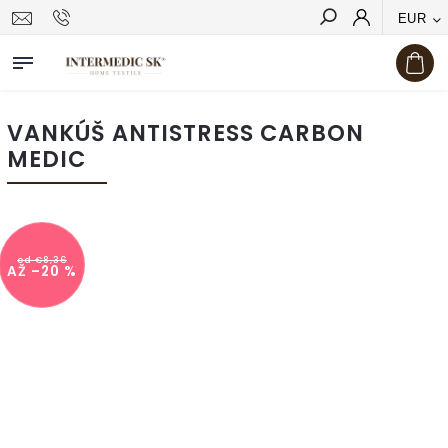
EUR
Hľadať
VANKÚŠ ANTISTRESS CARBON
MEDIC
od €8,36
AŽ –20 %