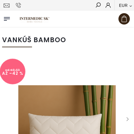
EUR
Hľadať
VANKÚŠ BAMBOO
od €8,69
AŽ –42 %