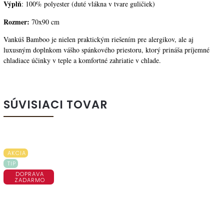
Výplň
: 100% polyester (duté vlákna v tvare guličiek)
Rozmer:
70x90 cm
Vankúš Bamboo je nielen praktickým riešením pre alergikov, ale aj
luxusným doplnkom vášho spánkového priestoru, ktorý prináša príjemné
chladiace účinky v teple a komfortné zahriatie v chlade.
SÚVISIACI TOVAR
AKCIA
TIP
DOPRAVA
ZADARMO