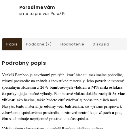
Poradíme vám
sme tu pre vás Po až Pi
Popis
Podobné (7)
Hodnotenie
Diskusia
Podrobný popis
Vankúš Bamboo je navrhnutý pre tých, ktorí hľadajú maximálne pohodlie,
zdravé prostredie na spánok a inovatívne materiály. Jeho povrch je tvorený
26% bambusových vlákien a 74% mikrovlákna
špeciálnym zložením z
,
3x viac
čo poskytuje jedinečné výhody. Bambusové vlákna dokážu zachytiť
vlhkosti
ako bavlna, takže budete cítiť sviežosť aj počas teplejších nocí.
odolný voči baktériám
Navyše, tento materiál je
, čo výrazne prispieva k
zápach a pot
zdravšiemu spánkovému prostrediu, a zároveň neutralizuje
,
čím sa eliminuje nepríjemné prostredie počas spánku.
Vďaka týmto vlastnostiam je vankúš Bamboo ideálnou voľbou