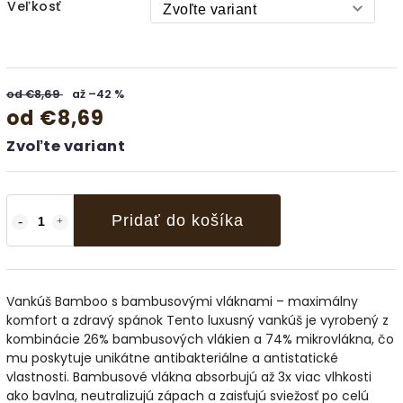
Veľkosť
od €8,69
až –42 %
od
€8,69
Zvoľte variant
Pridať do košíka
Vankúš Bamboo s bambusovými vláknami – maximálny
komfort a zdravý spánok Tento luxusný vankúš je vyrobený z
kombinácie 26% bambusových vlákien a 74% mikrovlákna, čo
mu poskytuje unikátne antibakteriálne a antistatické
vlastnosti. Bambusové vlákna absorbujú až 3x viac vlhkosti
ako bavlna, neutralizujú zápach a zaisťujú sviežosť po celú