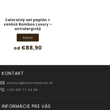
Celoročný set paplón +
vankúš Bamboo Luxury –
antialergický
Detail
€88,90
od
KONTAKT
obchod
@
intermedicsk.sk
+421 915 77 44 88
INFORMÁCIE PRE VÁS