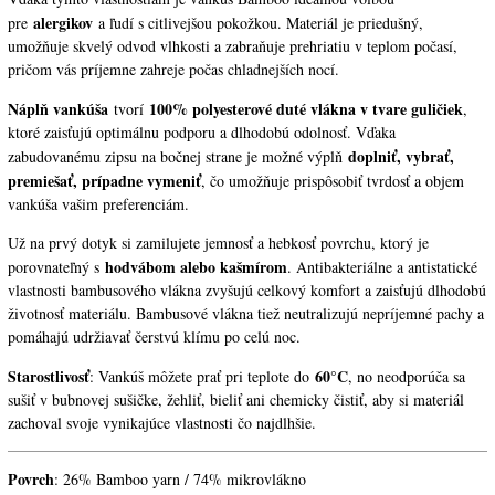
alergikov
pre
a ľudí s citlivejšou pokožkou. Materiál je priedušný,
umožňuje skvelý odvod vlhkosti a zabraňuje prehriatiu v teplom počasí,
pričom vás príjemne zahreje počas chladnejších nocí.
Náplň vankúša
100% polyesterové duté vlákna v tvare guličiek
tvorí
,
ktoré zaisťujú optimálnu podporu a dlhodobú odolnosť. Vďaka
doplniť, vybrať,
zabudovanému zipsu na bočnej strane je možné výplň
premiešať, prípadne vymeniť
, čo umožňuje prispôsobiť tvrdosť a objem
vankúša vašim preferenciám.
Už na prvý dotyk si zamilujete jemnosť a hebkosť povrchu, ktorý je
hodvábom alebo kašmírom
porovnateľný s
. Antibakteriálne a antistatické
vlastnosti bambusového vlákna zvyšujú celkový komfort a zaisťujú dlhodobú
životnosť materiálu. Bambusové vlákna tiež neutralizujú nepríjemné pachy a
pomáhajú udržiavať čerstvú klímu po celú noc.
Starostlivosť
60°C
: Vankúš môžete prať pri teplote do
, no neodporúča sa
sušiť v bubnovej sušičke, žehliť, bieliť ani chemicky čistiť, aby si materiál
zachoval svoje vynikajúce vlastnosti čo najdlhšie.
Povrch
: 26% Bamboo yarn / 74% mikrovlákno