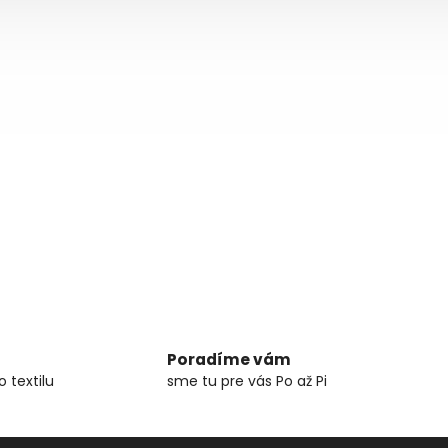
Poradíme vám
 textilu
sme tu pre vás Po až Pi