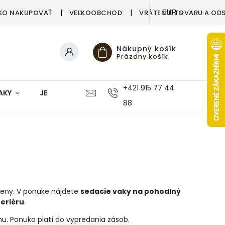
KO NAKUPOVAŤ
VEĽKOOBCHOD
VRÁTENIE TOVARU A OD
EUR
Nákupný košík
Prázdny košík
+421 915 77 44
AKY
JEDÁLEŇ
KUCHYŇA
KÚPEĽŇA
M
88
ceny. V ponuke nájdete
sedacie vaky na pohodlný
eriéru
.
u. Ponuka platí do vypredania zásob.