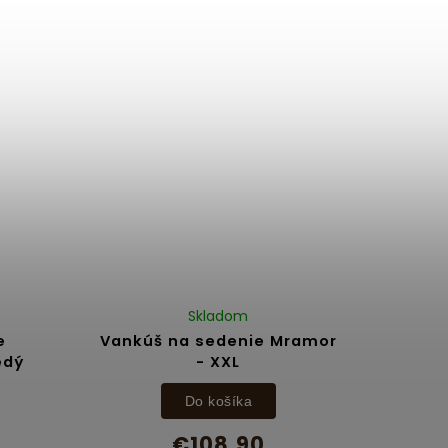
Skladom
e
Vankúš na sedenie Mramor
edý
- XXL
Do košíka
€108,90