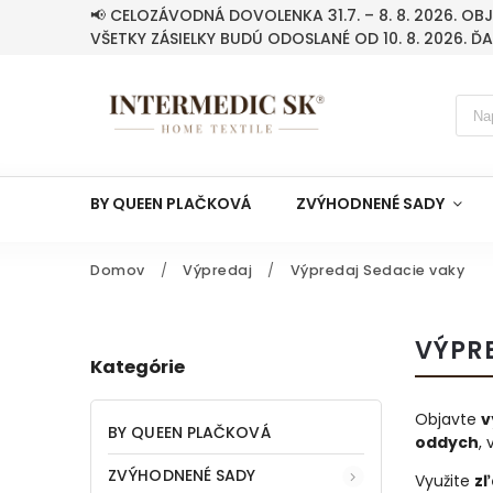
📢 CELOZÁVODNÁ DOVOLENKA 31.7. – 8. 8. 2026. O
VŠETKY ZÁSIELKY BUDÚ ODOSLANÉ OD 10. 8. 2026. Ď
BY QUEEN PLAČKOVÁ
ZVÝHODNENÉ SADY
Domov
/
Výpredaj
/
Výpredaj Sedacie vaky
VÝPR
Kategórie
Objavte
v
BY QUEEN PLAČKOVÁ
oddych
,
ZVÝHODNENÉ SADY
Využite
zľ