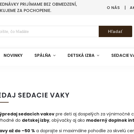
BJEDNÁVKY PRIJÍMAME BEZ OBMEDZENÍ,
O NÁS
A
AKUJEME ZA POCHOPENIE.
Hľadať
NOVINKY
SPÁLŇA
DETSKÁ IZBA
SEDACIE V
EDAJ SEDACIE VAKY
ýpredaj sedacích vakov
pre deti aj dospelých za výnimočné 
 vhodné do
detskej izby
, obývačky aj ako
moderný doplnok int
avy až do –50 %
a doprajte si maximálne pohodlie za skvelú cen