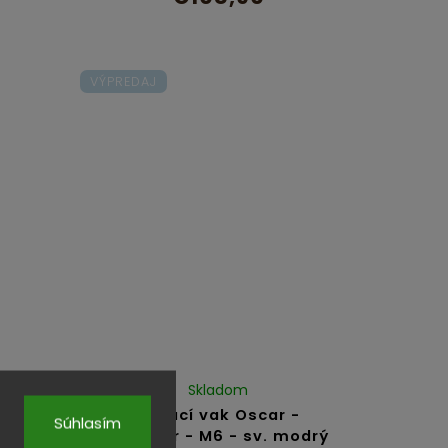
VÝPREDAJ
Skladom
ESIGN
Sedací vak Oscar -
Súhlasím
Outdoor - M6 - sv. modrý