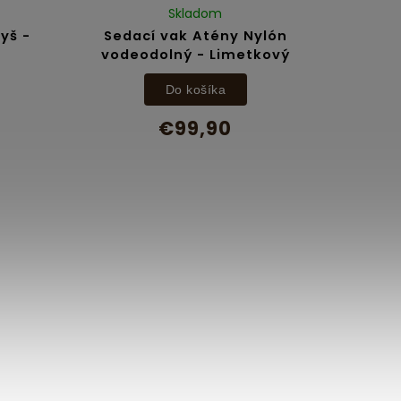
Skladom
lyš -
Sedací vak Atény Nylón
vodeodolný - Limetkový
Do košíka
€99,90