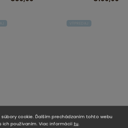
AJ
VÝPREDAJ
Skladom
Skladom
 súbory cookie. Ďalším prechádzaním tohto webu
RMEDIC KEIKO S DESIGN
INTERMEDIC KEIKO S D
s ich používaním. Viac informácií
tu
.
MIX - Mix 115
MIX - Mix 16