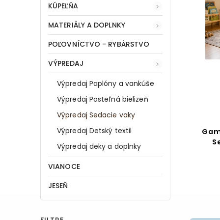
KÚPEĽŇA
MATERIÁLY A DOPLNKY
POĽOVNÍCTVO - RYBÁRSTVO
VÝPREDAJ
Výpredaj Paplóny a vankúše
Výpredaj Posteľná bielizeň
Výpredaj Sedacie vaky
Výpredaj Detský textil
Gam
S
Výpredaj deky a doplnky
VIANOCE
JESEŇ
FILTRE