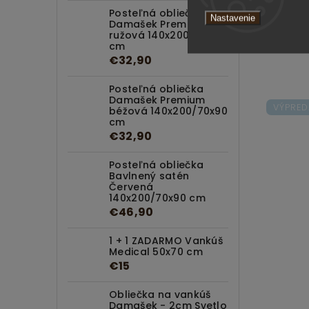
Posteľná obliečka
Nastavenie
Damašek Premium
ružová 140x200/70x90
cm
€32,90
Posteľná obliečka
Damašek Premium
VÝPRED
béžová 140x200/70x90
cm
€32,90
Posteľná obliečka
Bavlnený satén
Červená
140x200/70x90 cm
€46,90
1 + 1 ZADARMO Vankúš
Medical 50x70 cm
€15
Obliečka na vankúš
Damašek - 2cm Svetlo