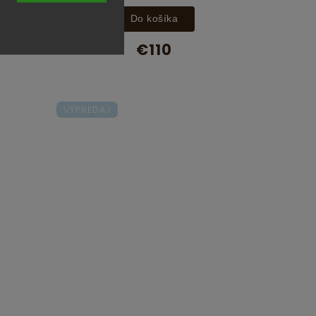
Do košíka
€110
VÝPREDAJ