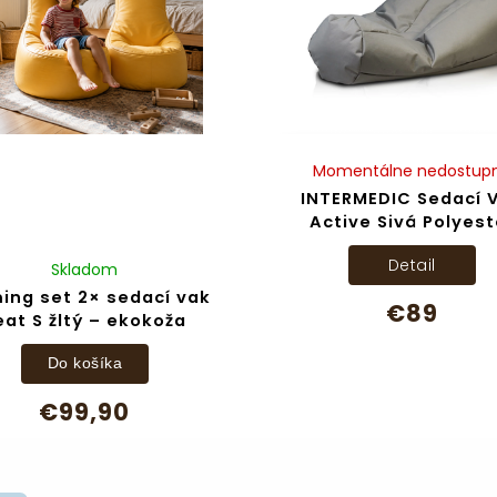
Momentálne nedostup
INTERMEDIC Sedací 
Active Sivá Polyest
Detail
Skladom
ing set 2× sedací vak
€89
eat S žltý – ekokoža
Do košíka
€99,90