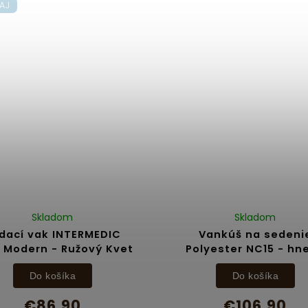
AJ
Skladom
Skladom
dací vak INTERMEDIC
Vankúš na sedeni
d Modern - Ružový Kvet
Polyester NC15 - hn
Do košíka
Do košíka
€86,90
€106,90