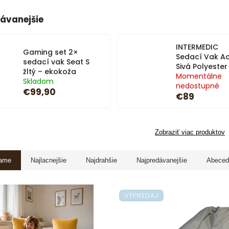
ávanejšie
INTERMEDIC
Gaming set 2×
Sedací Vak Ac
sedací vak Seat S
Sivá Polyester
žltý – ekokoža
Momentálne
Skladom
nedostupné
€99,90
€89
Zobraziť viac produktov
ame
Najlacnejšie
Najdrahšie
Najpredávanejšie
Abeced
VÝPREDAJ