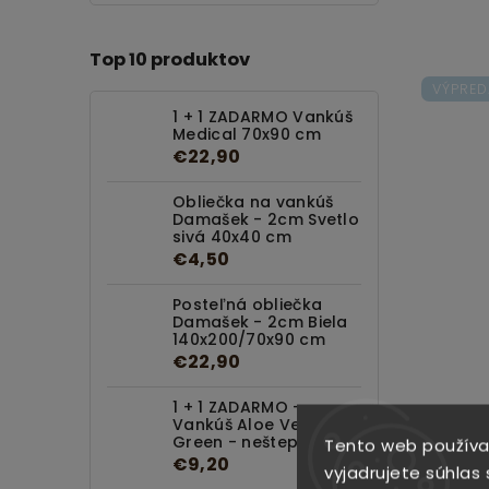
Top 10 produktov
VÝPRED
1 + 1 ZADARMO Vankúš
Medical 70x90 cm
€22,90
Obliečka na vankúš
Damašek - 2cm Svetlo
sivá 40x40 cm
€4,50
Posteľná obliečka
Damašek - 2cm Biela
140x200/70x90 cm
€22,90
1 + 1 ZADARMO -
Vankúš Aloe Vera
Green - neštepovaný
Tento web používa
INTE
€9,20
vyjadrujete súhlas 