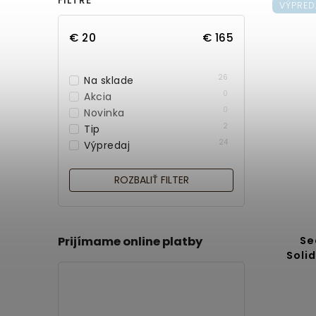
VÝPRED
€
20
€
165
26
Na sklade
0
Akcia
0
Novinka
2
Tip
24
Výpredaj
ROZBALIŤ FILTER
Prijímame online platby
Se
Soli