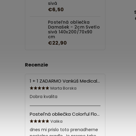
sivá
€6,50
Posteľná obliečka
Damašek - 2cm Svetlo
sivá 140x200/70x90
cm
€22,90
Recenzie
1 + 1 ZADARMO Vankúš Medical 70x90 cm
Marta Borska
Dobra kvalita
Posteľná obliečka Colorful Flowers Modrá 140x200/70x90 cm
Valika
dnes mi prislo toto prenadherne
postelne pradlo. Je presne take