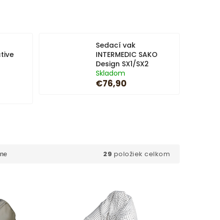
Sedací vak
tive
INTERMEDIC SAKO
Design SX1/SX2
Skladom
€76,90
29
položiek celkom
ne