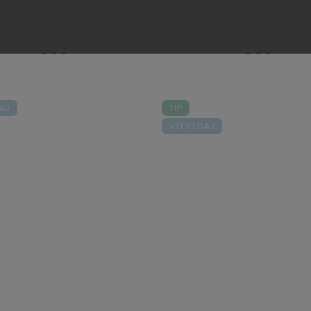
Do košíka
Do košíka
€96
€96
AJ
TIP
VÝPREDAJ