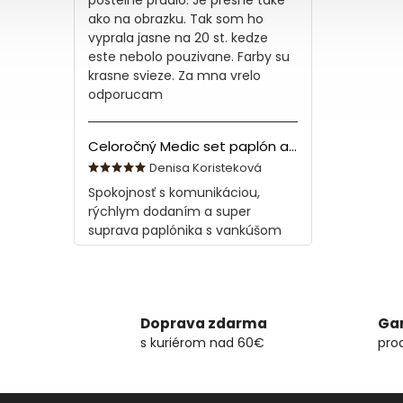
ako na obrazku. Tak som ho
vyprala jasne na 20 st. kedze
este nebolo pouzivane. Farby su
krasne svieze. Za mna vrelo
odporucam
Celoročný Medic set paplón a vankúš z bavlny
Denisa Koristeková
Spokojnosť s komunikáciou,
rýchlym dodaním a super
suprava paplónika s vankúšom
Doprava zdarma
Gar
s kuriérom nad 60€
pro