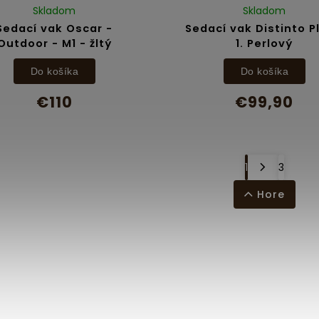
Skladom
Skladom
Sedací vak Oscar -
Sedací vak Distinto P
Outdoor - M1 - žltý
1. Perlový
Do košíka
Do košíka
€110
€99,90
1
3
Hore