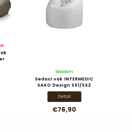
né
Vak
er
Skladom
Sedací vak INTERMEDIC
SAKO Design SX1/SX2
Detail
€76,90