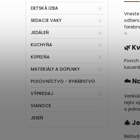
DETSKÁ IZBA
Vneste
SEDACIE VAKY
odtieni
farebn
JEDÁLEŇ
✨
KUCHYŇA
🌿 K
KÚPEĽŇA
Povrch 
luxusné
MATERIÁLY A DOPLNKY
☁️ N
POĽOVNÍCTVO - RYBÁRSTVO
VÝPREDAJ
Vankúš
tejto v
VIANOCE
a jedn
JESEŇ
🎄 J
Béžová 