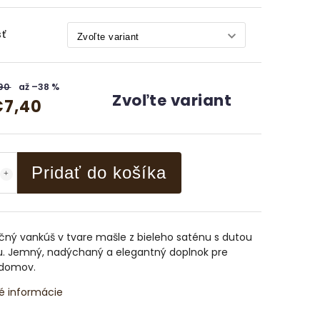
ť
,90
až –38 %
Zvoľte variant
€7,40
Pridať do košíka
ný vankúš v tvare mašle z bieleho saténu s dutou
u. Jemný, nadýchaný a elegantný doplnok pre
 domov.
é informácie