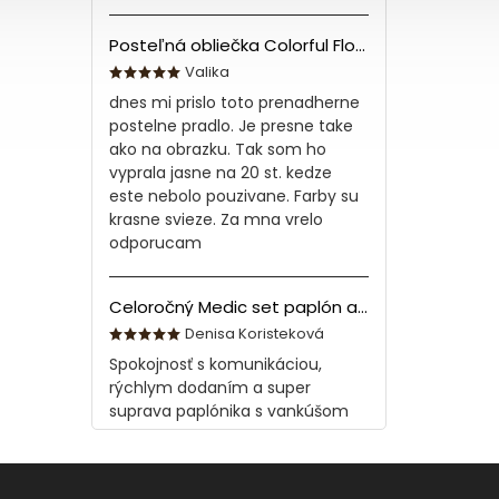
Posteľná obliečka Colorful Flowers Modrá 140x200/70x90 cm
Valika
dnes mi prislo toto prenadherne
postelne pradlo. Je presne take
ako na obrazku. Tak som ho
vyprala jasne na 20 st. kedze
este nebolo pouzivane. Farby su
krasne svieze. Za mna vrelo
odporucam
Celoročný Medic set paplón a vankúš z bavlny
Denisa Koristeková
Spokojnosť s komunikáciou,
rýchlym dodaním a super
suprava paplónika s vankúšom