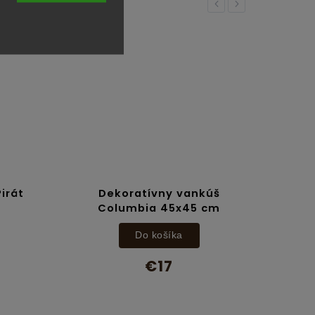
Previous
Next
irát
Dekoratívny vankúš
Columbia 45x45 cm
Do košíka
€17