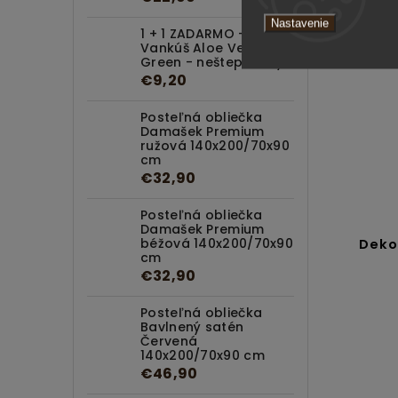
Nastavenie
1 + 1 ZADARMO -
Vankúš Aloe Vera
Green - neštepovaný
€9,20
Posteľná obliečka
Damašek Premium
ružová 140x200/70x90
cm
€32,90
Posteľná obliečka
Damašek Premium
béžová 140x200/70x90
š
Dekoratívny vankúš Blue
Deko
cm
Leaves
€32,90
Detail
Posteľná obliečka
Bavlnený satén
€12,50
od
Červená
140x200/70x90 cm
€46,90