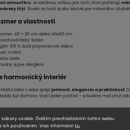
čnú atmosféru
. Je ideálnou voľbou pre tých, ktorí preferujú
min
návsky štýl
. Skvelo sa hodí aj ako darček pre milovníkov útu
ozmer a vlastnosti
ozmer: 40 × 30 cm alebo 40x60 cm
ovrchová látka: Satén
ýplň: 100 % duté polyesterové vlákno
var: mašľa
arba: biela
hodný aj pre alergikov
re harmonický interiér
 Mašľa biela v sebe spája
jemnosť, eleganciu a praktickosť
. 
 každý kút domova. Stačí jeden pohľad – a budete mať chuť zabali
 súbory cookie. Ďalším prechádzaním tohto webu
IACI TOVAR
s ich používaním. Viac informácií
tu
.