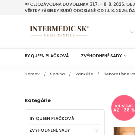
📢 CELOZÁVODNÁ DOVOLENKA 31.7. – 8. 8. 2026. O
VŠETKY ZÁSIELKY BUDÚ ODOSLANÉ OD 10. 8. 2026. Ď
BY QUEEN PLAČKOVÁ
ZVÝHODNENÉ SADY
Domov
/
Spálňa
/
Vankúše
/
Dekoratívne v
Kategórie
od €10,90
AŽ –38 
BY QUEEN PLAČKOVÁ
ZVÝHODNENÉ SADY