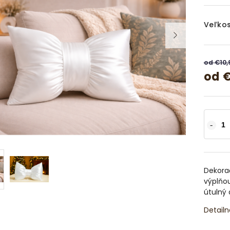
Veľkos
od €10
od
Dekorač
výplňo
útulný
Detailn