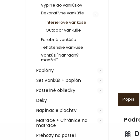
Výplne do vankúšov
Dekoratívne vankúše
Interierové vankúše
Outdoor vankúše
Farebné vankúše
Tehotenské vankúše
Vankúš "Náhradný
manžel"
Paplóny
Set vankúš + paplón
Posteľné obliečky
Popis
Deky
Napínacie plachty
Podr
Matrace + Chrániče na
matrace
🎀 
Prehozy na posteľ