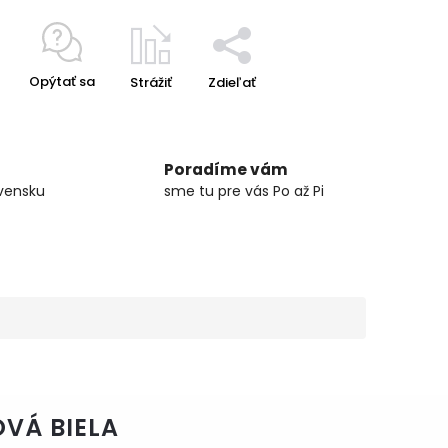
Opýtať sa
Strážiť
Zdieľať
Poradíme vám
vensku
sme tu pre vás Po až Pi
VÁ BIELA