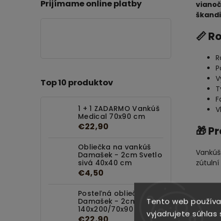
Prijímame online platby
viano
škandi
📏 R
R
P
V
Top 10 produktov
T
F
1 + 1 ZADARMO Vankúš
V
Medical 70x90 cm
€22,90
🎁 P
Obliečka na vankúš
Vankúš
Damašek - 2cm Svetlo
zútulní
sivá 40x40 cm
€4,50
Posteľná obliečka
Tento web používa
Damašek - 2cm Biela
SÚVIS
140x200/70x90 cm
vyjadrujete súhlas 
€22,90