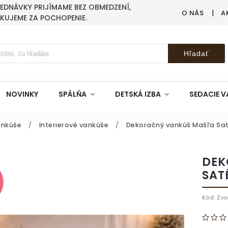
BJEDNÁVKY PRIJÍMAME BEZ OBMEDZENÍ,
O NÁS
A
AKUJEME ZA POCHOPENIE.
Hľadať
NOVINKY
SPÁLŇA
DETSKÁ IZBA
SEDACIE V
ankúše
/
Interierové vankúše
/
Dekoračný vankúš Mašľa Sat
DEK
SAT
%
Kód:
Zvo