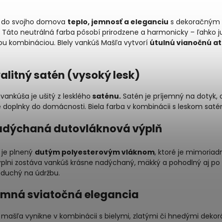
 do svojho domova
teplo, jemnosť a eleganciu
s dekoračným 
. Táto neutrálná farba pôsobí prirodzene a harmonicky – ľahko j
ou kombináciou. BIely vankúš Mašľa vytvorí
útulnú vianočnú a
valitný satén (vysoký lesk)
vankúša je ušitý z lesklého
saténu.
Satén je príjemný na dotyk, 
 doplnky do domácnosti. Biela farba v kombinácii s leskom saté
adýchaná dutovláknová výplň
 je plnený
dutým polyesterovým vláknom
, ktoré je mimoriad
ýplni zostáva vankúš krásne nadýchaný, mäkký a pohodlný aj po 
oduchý na údržbu.
emná sviatočná elegancia
mašľa vynikne v kombinácii s bielymi, zlatými či hnedými dekor