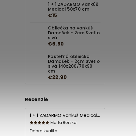
1 + 1 ZADARMO Vankúš
Medical 50x70 cm
€15
Obliečka na vankúš
Damašek - 2cm Svetlo
sivá
€6,50
Posteľná obliečka
Damašek - 2cm Svetlo
sivá 140x200/70x90
cm
€22,90
Recenzie
1 + 1 ZADARMO Vankúš Medical 70x90 cm
Marta Borska
Dobra kvalita