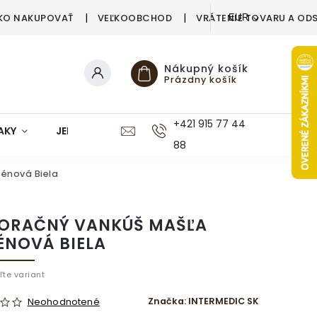
KO NAKUPOVAŤ
VEĽKOOBCHOD
VRÁTENIE TOVARU A OD
EUR
Nákupný košík
Prázdny košík
+421 915 77 44
AKY
JEDÁLEŇ
KUCHYŇA
KÚPEĽŇA
M
88
énová Biela
ORAČNÝ VANKÚŠ MAŠĽA
ÉNOVÁ BIELA
ľte variant
Značka:
INTERMEDIC SK
Neohodnotené