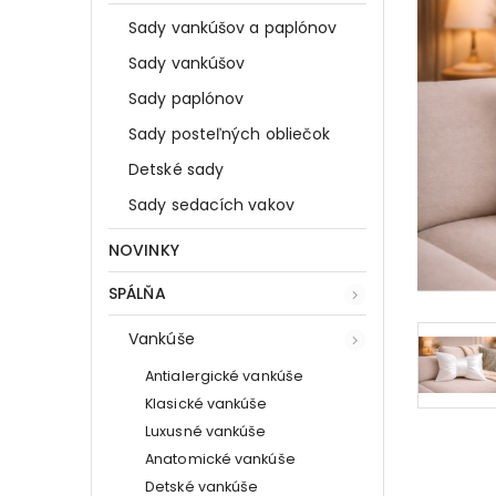
Sady vankúšov a paplónov
Sady vankúšov
Sady paplónov
Sady posteľných obliečok
Detské sady
Sady sedacích vakov
NOVINKY
SPÁLŇA
Vankúše
Antialergické vankúše
Klasické vankúše
Luxusné vankúše
Anatomické vankúše
Detské vankúše