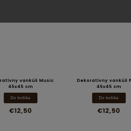
ratívny vankúš Music
Dekoratívny vankúš P
45x45 cm
45x45 cm
Do košíka
Do košíka
€12,50
€12,50