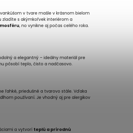
vankúšom v tvare mašle v krásnom bielom
u zladíte s akýmkoľvek interiérom a
tmosféru
, no vynikne aj počas celého roka.
odolný a elegantný – ideálny materiál pre
nu pôsobí teplo, čisto a nadčasovo.
ne ľahké, priedušné a tvarovo stále. Vďaka
dlhom používaní. Je vhodný aj pre alergikov
áciami a vytvorí
teplú a prírodnú