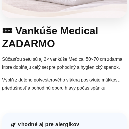
💤 Vankúše Medical
ZADARMO
Súčasťou setu sú aj 2× vankúše Medical 50×70 cm zdarma,
ktoré dopĺňajú celý set pre pohodlný a hygienický spánok.
Výplň z dutého polyesterového vlákna poskytuje mäkkosť,
priedušnosť a pohodlnú oporu hlavy počas spánku.
🌿 Vhodné aj pre alergikov