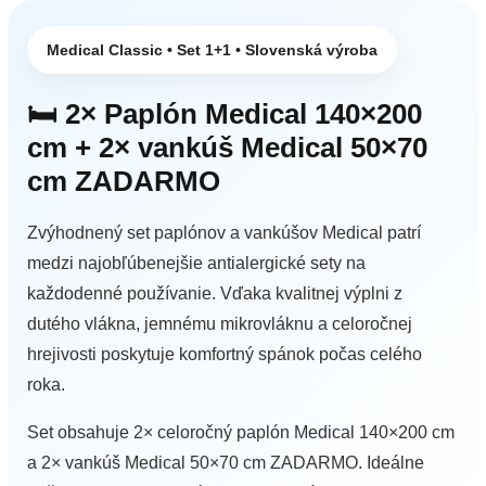
Medical Classic • Set 1+1 • Slovenská výroba
🛏️ 2× Paplón Medical 140×200
cm + 2× vankúš Medical 50×70
cm ZADARMO
Zvýhodnený set paplónov a vankúšov Medical patrí
medzi najobľúbenejšie antialergické sety na
každodenné používanie. Vďaka kvalitnej výplni z
dutého vlákna, jemnému mikrovláknu a celoročnej
hrejivosti poskytuje komfortný spánok počas celého
roka.
Set obsahuje 2× celoročný paplón Medical 140×200 cm
a 2× vankúš Medical 50×70 cm ZADARMO. Ideálne