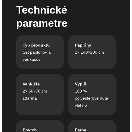
Technické
parametre
Typ produktu
Paplóny
Set paplónov a
2× 140×200 cm
vankúšov
Vankúše
Výplň
2× 50×70 cm
100 %
zdarma
polyesterové duté
vlákno
Povrch
Farba