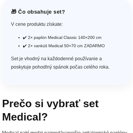
🎁 Čo obsahuje set?
V cene produktu získate:
✔️ 2× paplón Medical Classic 140×200 cm
✔️ 2× vankúš Medical 50×70 cm ZADARMO
Set je vhodný na každodenné používanie a
poskytuje pohodlný spánok počas celého roka.
Prečo si vybrať set
Medical?
Medical patrí medzi najpredávanejšie antialergické paplóny